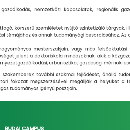
i gazdálkodás, nemzetközi kapcsolatok, regionális 
gó, korszerű szemléletet nyújtó szintetizáló tárgyak, il
i témájához és annak tudományági besorolásához. Az okt
m hagyományos mesterszakjain, vagy más felsőoktatás
éget jelent a doktoriskola mindazoknak, akik a közgazda
rnyezetgazdálkodási, urbanisztikai, gazdasági mérnöki e
ás szakemberek további szakmai fejlődését, önálló tud
ri fokozat megszerzésével megállják a helyüket a fel
gas tudományos igényű posztjain.
BUDAI CAMPUS