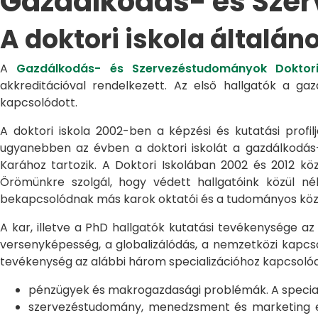
Gazdálkodás- és Sze
A doktori iskola általán
A
Gazdálkodás- és Szervezéstudományok Doktori
akkreditációval rendelkezett. Az első hallgatók a g
kapcsolódott.
A doktori iskola 2002-ben a képzési és kutatási profilj
ugyanebben az évben a doktori iskolát a gazdálkodá
Karához tartozik. A Doktori Iskolában 2002 és 2012 kö
Örömünkre szolgál, hogy védett hallgatóink közül n
bekapcsolódnak más karok oktatói és a tudományos közél
A kar, illetve a PhD hallgatók kutatási tevékenysége az
versenyképesség, a globalizálódás, a nemzetközi kapcso
tevékenység az alábbi három specializációhoz kapcsolód
pénzügyek és makrogazdasági problémák. A speciali
szervezéstudomány, menedzsment és marketing egye