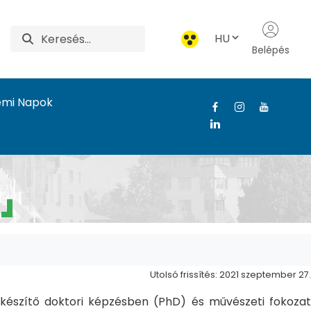
HU
Belépés
emi Napok
Utolsó frissítés: 2021 szeptember 27.
észítő doktori képzésben (PhD) és művészeti fokozat