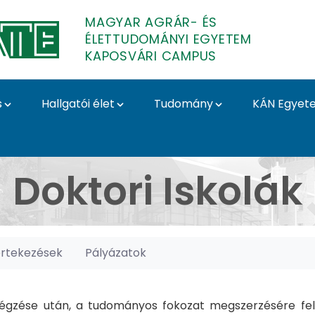
MAGYAR AGRÁR- ÉS
ÉLETTUDOMÁNYI EGYETEM
KAPOSVÁRI CAMPUS
s
Hallgatói élet
Tudomány
KÁN Egyet
posvári Campus
Doktori Iskolák
értekezések
Pályázatok
gzése után, a tudományos fokozat megszerzésére felk