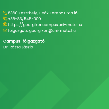
8360 Keszthely, Deák Ferenc utca 16.
+36-83/545-000
https://georgikoncampus.uni-mate.hu
foigazgato.georgikon@uni-mate.hu
Campus-főigazgató
Dr. Rózsa László