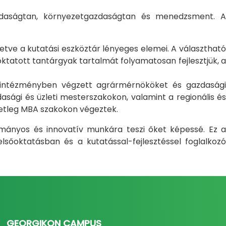
gazdaságtan, környezetgazdaságtan és menedzsment. A
letve a kutatási eszköztár lényeges elemei. A választható
atott tantárgyak tartalmát folyamatosan fejlesztjük, a
i intézményben végzett agrármérnököket és gazdasági
sági és üzleti mesterszakokon, valamint a regionális és
setleg MBA szakokon végeztek.
ományos és innovatív munkára teszi őket képessé. Ez a
sőoktatásban és a kutatással-fejlesztéssel foglalkozó
GEORGIKON CAMPUS