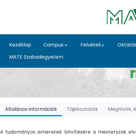
Ugrás a fő tartalomhoz
Kezdőlap
Campus
Felvételi
Oktatá
MATE Szabadegyetem
Doktori Iskolák - Ka
Általános információk
Tájékoztatók
Meghívók, 
A tudományos ismeretek bővítésére a mesterszak elvé