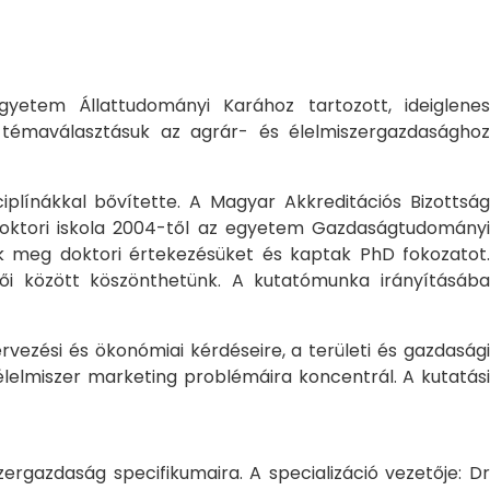
yetem Állattudományi Karához tartozott, ideiglene
a témaválasztásuk az agrár- és élelmiszergazdasághoz
ciplínákkal bővítette. A Magyar Akkreditációs Bizottság
oktori iskola 2004-től az egyetem Gazdaságtudományi
ték meg doktori értekezésüket és kaptak PhD fokozatot.
ői között köszönthetünk. A kutatómunka irányításába
rvezési és ökonómiai kérdéseire, a területi és gazdasági
élelmiszer marketing problémáira koncentrál. A kutatási
rgazdaság specifikumaira. A specializáció vezetője: Dr