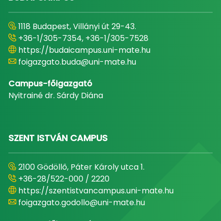
1118 Budapest, Villányi út 29-43.
+36-1/305-7354, +36-1/305-7528
https://budaicampus.uni-mate.hu
foigazgato.buda@uni-mate.hu
Campus-főigazgató
Nyitrainé dr. Sárdy Diána
SZENT ISTVÁN CAMPUS
2100 Gödöllő, Páter Károly utca 1.
+36-28/522-000 / 2220
https://szentistvancampus.uni-mate.hu
foigazgato.godollo@uni-mate.hu