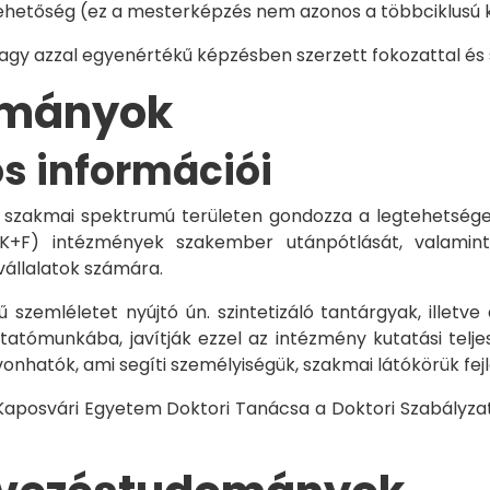
hetőség (ez a mesterképzés nem azonos a többciklusú ké
vagy azzal egyenértékű képzésben szerzett fokozattal és
dományok
os információi
 szakmai spektrumú területen gondozza a legtehetségese
 K+F) intézmények szakember utánpótlását, valamint
vállalatok számára.
 szemléletet nyújtó ún. szintetizáló tantárgyak, illetve
tómunkába, javítják ezzel az intézmény kutatási telje
vonhatók, ami segíti személyiségük, szakmai látókörük fe
 Kaposvári Egyetem Doktori Tanácsa a Doktori Szabályzat