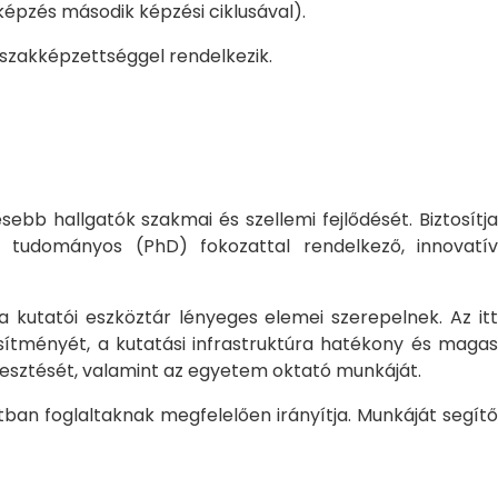
pzés második képzési ciklusával).
 szakképzettséggel rendelkezik.
bb hallgatók szakmai és szellemi fejlődését. Biztosítj
 tudományos (PhD) fokozattal rendelkező, innovatív
 a kutatói eszköztár lényeges elemei szerepelnek. Az itt
sítményét, a kutatási infrastruktúra hatékony és magas
jlesztését, valamint az egyetem oktató munkáját.
ban foglaltaknak megfelelően irányítja. Munkáját segítő