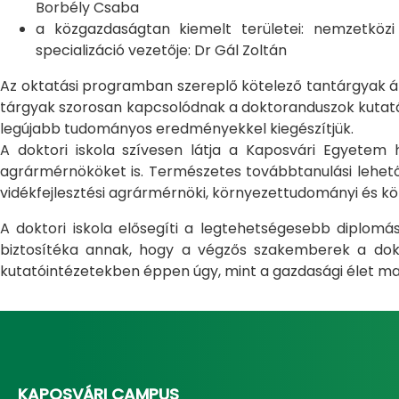
Borbély Csaba
a közgazdaságtan kiemelt területei: nemzetköz
specializáció vezetője: Dr Gál Zoltán
Az oktatási programban szereplő kötelező tantárgyak átfo
tárgyak szorosan kapcsolódnak a doktoranduszok kutatás
legújabb tudományos eredményekkel kiegészítjük.
A doktori iskola szívesen látja a Kaposvári Egyete
agrármérnököket is. Természetes továbbtanulási lehetős
vidékfejlesztési agrármérnöki, környezettudományi és kö
A doktori iskola elősegíti a legtehetségesebb diplom
biztosítéka annak, hogy a végzős szakemberek a dokto
kutatóintézetekben éppen úgy, mint a gazdasági élet ma
KAPOSVÁRI CAMPUS