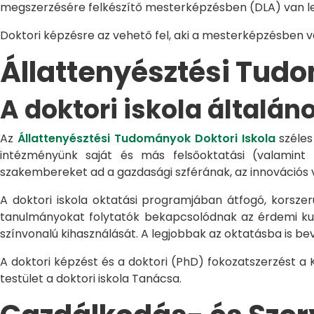
megszerzésére felkészítő mesterképzésben (DLA) van le
Doktori képzésre az vehető fel, aki a mesterképzésben 
Állattenyésztési Tu
A doktori iskola általán
Az
Állattenyésztési Tudományok Doktori Iskola
széles
intézményünk saját és más felsőoktatási (valamint
szakembereket ad a gazdasági szférának, az innovációs 
A doktori iskola oktatási programjában átfogó, korszerű
tanulmányokat folytatók bekapcsolódnak az érdemi kuta
színvonalú kihasználását. A legjobbak az oktatásba is be
A doktori képzést és a doktori (PhD) fokozatszerzést a
testület a doktori iskola Tanácsa.