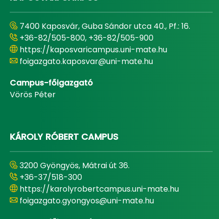
7400 Kaposvár, Guba Sándor utca 40., Pf.: 16.
+36-82/505-800, +36-82/505-900
https://kaposvaricampus.uni-mate.hu
foigazgato.kaposvar@uni-mate.hu
Campus-főigazgató
Vörös Péter
KÁROLY RÓBERT CAMPUS
3200 Gyöngyös, Mátrai út 36.
+36-37/518-300
https://karolyrobertcampus.uni-mate.hu
foigazgato.gyongyos@uni-mate.hu