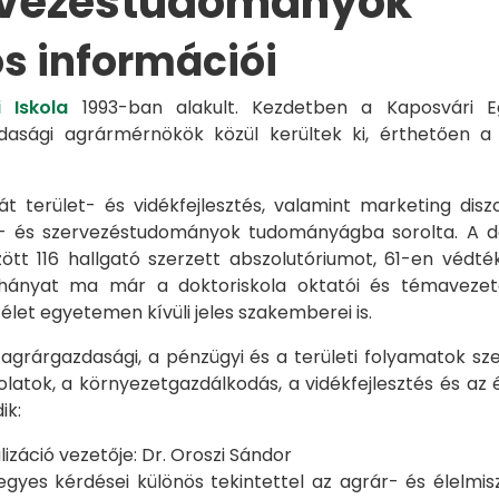
rvezéstudományok
os információi
 Iskola
1993-ban alakult. Kezdetben a Kaposvári Eg
azdasági agrármérnökök közül kerültek ki, érthetően 
át terület- és vidékfejlesztés, valamint marketing disz
s- és szervezéstudományok tudományágba sorolta. A d
zött 116 hallgató szerzett abszolutóriumot, 61-en véd
éhányat ma már a doktoriskola oktatói és témavezet
et egyetemen kívüli jeles szakemberei is.
 agrárgazdasági, a pénzügyi és a területi folyamatok sze
latok, a környezetgazdálkodás, a vidékfejlesztés és az 
ik:
záció vezetője: Dr. Oroszi Sándor
s kérdései különös tekintettel az agrár- és élelmisze