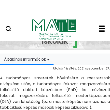
Ugrás a fő tartalomhoz
MATE Szabadegyetem
Doktori Iskolák - Ka
Doktori
MAGYAR AGRÁR- ÉS
ÉLETTUDOMÁNYI EGYETEM
Iskolák
KAPOSVÁRI CAMPUS
Általános információk
Utolsó frissítés: 2021 szeptember 27.
A tudományos ismeretek bővítésére a mesterszak
elvégzése után, a tudományos fokozat megszerzésére
felkészítő doktori képzésben (PhD) és művészeti
fokozat megszerzésére felkészítő mesterképzésben
(DLA) van lehetőség (ez a mesterképzés nem azonos a
többciklusú képzés második képzési ciklusával).