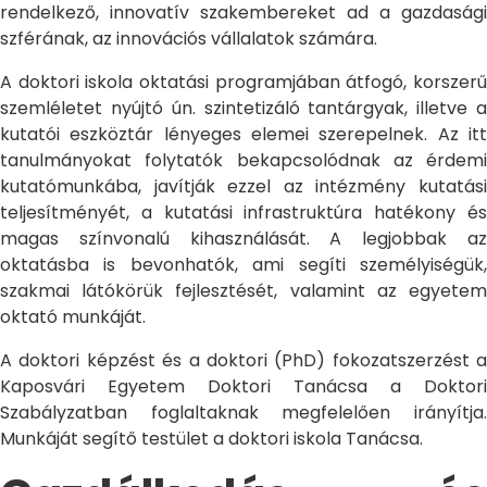
rendelkező, innovatív szakembereket ad a gazdasági
szférának, az innovációs vállalatok számára.
A doktori iskola oktatási programjában átfogó, korszerű
szemléletet nyújtó ún. szintetizáló tantárgyak, illetve a
kutatói eszköztár lényeges elemei szerepelnek. Az itt
tanulmányokat folytatók bekapcsolódnak az érdemi
kutatómunkába, javítják ezzel az intézmény kutatási
teljesítményét, a kutatási infrastruktúra hatékony és
magas színvonalú kihasználását. A legjobbak az
oktatásba is bevonhatók, ami segíti személyiségük,
szakmai látókörük fejlesztését, valamint az egyetem
oktató munkáját.
A doktori képzést és a doktori (PhD) fokozatszerzést a
Kaposvári Egyetem Doktori Tanácsa a Doktori
Szabályzatban foglaltaknak megfelelően irányítja.
Munkáját segítő testület a doktori iskola Tanácsa.