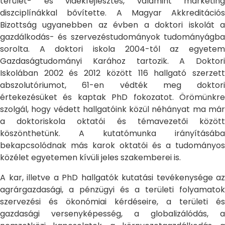
terület- és vidékfejlesztés, valamint marketing
diszciplínákkal bővítette. A Magyar Akkreditációs
Bizottság ugyanebben az évben a doktori iskolát a
gazdálkodás- és szervezéstudományok tudományágba
sorolta. A doktori iskola 2004-től az egyetem
Gazdaságtudományi Karához tartozik. A Doktori
Iskolában 2002 és 2012 között 116 hallgató szerzett
abszolutóriumot, 61-en védték meg doktori
értekezésüket és kaptak PhD fokozatot. Örömünkre
szolgál, hogy védett hallgatóink közül néhányat ma már
a doktoriskola oktatói és témavezetői között
köszönthetünk. A kutatómunka irányításába
bekapcsolódnak más karok oktatói és a tudományos
közélet egyetemen kívüli jeles szakemberei is.
A kar, illetve a PhD hallgatók kutatási tevékenysége az
agrárgazdasági, a pénzügyi és a területi folyamatok
szervezési és ökonómiai kérdéseire, a területi és
gazdasági versenyképesség, a globalizálódás, a