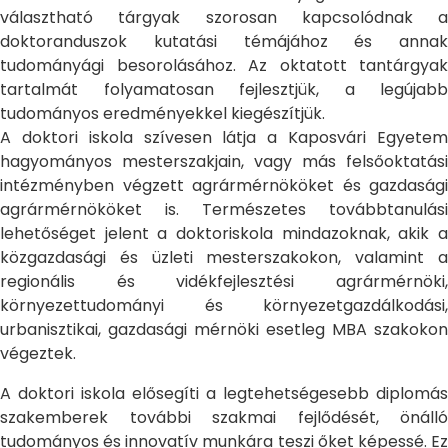
választható tárgyak szorosan kapcsolódnak a
doktoranduszok kutatási témájához és annak
tudományági besorolásához. Az oktatott tantárgyak
tartalmát folyamatosan fejlesztjük, a legújabb
tudományos eredményekkel kiegészítjük.
A doktori iskola szívesen látja a Kaposvári Egyetem
hagyományos mesterszakjain, vagy más felsőoktatási
intézményben végzett agrármérnököket és gazdasági
agrármérnököket is. Természetes továbbtanulási
lehetőséget jelent a doktoriskola mindazoknak, akik a
közgazdasági és üzleti mesterszakokon, valamint a
regionális és vidékfejlesztési agrármérnöki,
környezettudományi és környezetgazdálkodási,
urbanisztikai, gazdasági mérnöki esetleg MBA szakokon
végeztek.
A doktori iskola elősegíti a legtehetségesebb diplomás
szakemberek további szakmai fejlődését, önálló
tudományos és innovatív munkára teszi őket képessé. Ez