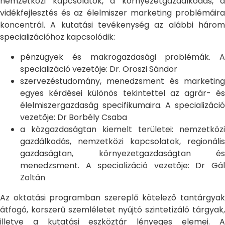
nemzetközi kapcsolatok, a környezetgazdálkodás, a
vidékfejlesztés és az élelmiszer marketing problémáira
koncentrál. A kutatási tevékenység az alábbi három
specializációhoz kapcsolódik:
pénzügyek és makrogazdasági problémák. A
specializáció vezetője: Dr. Oroszi Sándor
szervezéstudomány, menedzsment és marketing
egyes kérdései különös tekintettel az agrár- és
élelmiszergazdaság specifikumaira. A specializáció
vezetője: Dr Borbély Csaba
a közgazdaságtan kiemelt területei: nemzetközi
gazdálkodás, nemzetközi kapcsolatok, regionális
gazdaságtan, környezetgazdaságtan és
menedzsment. A specializáció vezetője: Dr Gál
Zoltán
Az oktatási programban szereplő kötelező tantárgyak
átfogó, korszerű szemléletet nyújtó szintetizáló tárgyak,
illetve a kutatási eszköztár lényeges elemei. A