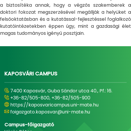
a biztosítéka annak, hogy a végzős szakemberek a
doktori fokozat megszerzésével megállják a helyüket a
felsőoktatásban és a kutatással-fejlesztéssel foglalkozó
kutatóintézetekben éppen úgy, mint a gazdasági élet
magas tudományos igényű posztjain.
KAPOSVÁRI CAMPUS
7400 Kaposvár, Guba Sándor utca 40., Pf.: 16.
+36-82/505-800, +36-82/505-900
https://kaposvaricampus.uni-mate.hu
foigazgato.kaposvar@uni-mate.hu
Campus-főigazgató