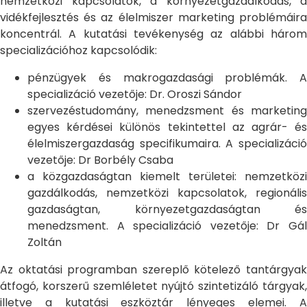
nemzetközi kapcsolatok, a környezetgazdálkodás, a
vidékfejlesztés és az élelmiszer marketing problémáira
koncentrál. A kutatási tevékenység az alábbi három
specializációhoz kapcsolódik:
pénzügyek és makrogazdasági problémák. A
specializáció vezetője: Dr. Oroszi Sándor
szervezéstudomány, menedzsment és marketing
egyes kérdései különös tekintettel az agrár- és
élelmiszergazdaság specifikumaira. A specializáció
vezetője: Dr Borbély Csaba
a közgazdaságtan kiemelt területei: nemzetközi
gazdálkodás, nemzetközi kapcsolatok, regionális
gazdaságtan, környezetgazdaságtan és
menedzsment. A specializáció vezetője: Dr Gál
Zoltán
Az oktatási programban szereplő kötelező tantárgyak
átfogó, korszerű szemléletet nyújtó szintetizáló tárgyak,
illetve a kutatási eszköztár lényeges elemei. A