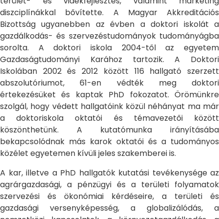
terület- és vidékfejlesztés, valamint marketing
diszciplínákkal bővítette. A Magyar Akkreditációs
Bizottság ugyanebben az évben a doktori iskolát a
gazdálkodás- és szervezéstudományok tudományágba
sorolta. A doktori iskola 2004-től az egyetem
Gazdaságtudományi Karához tartozik. A Doktori
Iskolában 2002 és 2012 között 116 hallgató szerzett
abszolutóriumot, 61-en védték meg doktori
értekezésüket és kaptak PhD fokozatot. Örömünkre
szolgál, hogy védett hallgatóink közül néhányat ma már
a doktoriskola oktatói és témavezetői között
köszönthetünk. A kutatómunka irányításába
bekapcsolódnak más karok oktatói és a tudományos
közélet egyetemen kívüli jeles szakemberei is.
A kar, illetve a PhD hallgatók kutatási tevékenysége az
agrárgazdasági, a pénzügyi és a területi folyamatok
szervezési és ökonómiai kérdéseire, a területi és
gazdasági versenyképesség, a globalizálódás, a