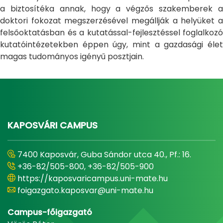
a biztosítéka annak, hogy a végzős szakemberek a
doktori fokozat megszerzésével megállják a helyüket a
felsőoktatásban és a kutatással-fejlesztéssel foglalkozó
kutatóintézetekben éppen úgy, mint a gazdasági élet
magas tudományos igényű posztjain.
KAPOSVÁRI CAMPUS
7400 Kaposvár, Guba Sándor utca 40., Pf.: 16.
+36-82/505-800, +36-82/505-900
https://kaposvaricampus.uni-mate.hu
foigazgato.kaposvar@uni-mate.hu
Campus-főigazgató