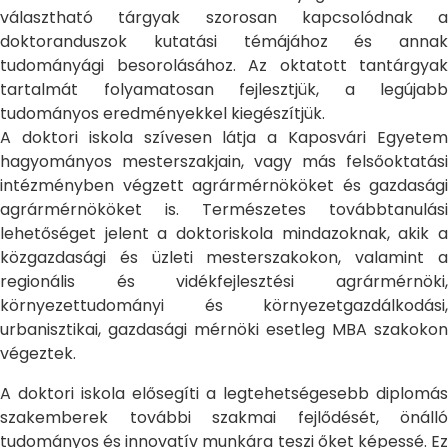
választható tárgyak szorosan kapcsolódnak a
doktoranduszok kutatási témájához és annak
tudományági besorolásához. Az oktatott tantárgyak
tartalmát folyamatosan fejlesztjük, a legújabb
tudományos eredményekkel kiegészítjük.
A doktori iskola szívesen látja a Kaposvári Egyetem
hagyományos mesterszakjain, vagy más felsőoktatási
intézményben végzett agrármérnököket és gazdasági
agrármérnököket is. Természetes továbbtanulási
lehetőséget jelent a doktoriskola mindazoknak, akik a
közgazdasági és üzleti mesterszakokon, valamint a
regionális és vidékfejlesztési agrármérnöki,
környezettudományi és környezetgazdálkodási,
urbanisztikai, gazdasági mérnöki esetleg MBA szakokon
végeztek.
A doktori iskola elősegíti a legtehetségesebb diplomás
szakemberek további szakmai fejlődését, önálló
tudományos és innovatív munkára teszi őket képessé. Ez