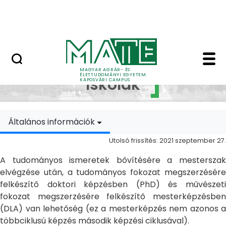
Ugrás a fő tartalomhoz
MATE Szabadegyetem
Doktori Iskolák - Ka
Doktori
MAGYAR AGRÁR- ÉS
ÉLETTUDOMÁNYI EGYETEM
Iskolák
KAPOSVÁRI CAMPUS
Általános információk
Utolsó frissítés: 2021 szeptember 27.
A tudományos ismeretek bővítésére a mesterszak
elvégzése után, a tudományos fokozat megszerzésére
felkészítő doktori képzésben (PhD) és művészeti
fokozat megszerzésére felkészítő mesterképzésben
(DLA) van lehetőség (ez a mesterképzés nem azonos a
többciklusú képzés második képzési ciklusával).