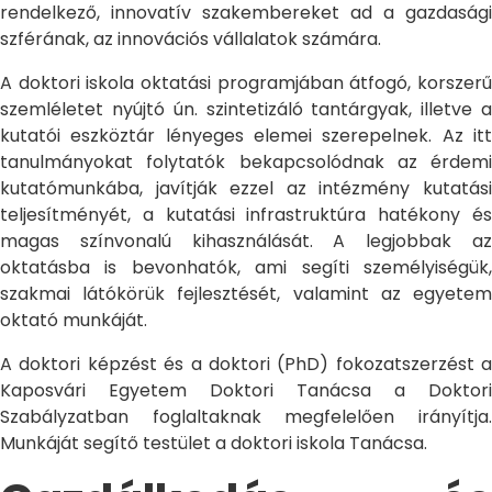
rendelkező, innovatív szakembereket ad a gazdasági
szférának, az innovációs vállalatok számára.
A doktori iskola oktatási programjában átfogó, korszerű
szemléletet nyújtó ún. szintetizáló tantárgyak, illetve a
kutatói eszköztár lényeges elemei szerepelnek. Az itt
tanulmányokat folytatók bekapcsolódnak az érdemi
kutatómunkába, javítják ezzel az intézmény kutatási
teljesítményét, a kutatási infrastruktúra hatékony és
magas színvonalú kihasználását. A legjobbak az
oktatásba is bevonhatók, ami segíti személyiségük,
szakmai látókörük fejlesztését, valamint az egyetem
oktató munkáját.
A doktori képzést és a doktori (PhD) fokozatszerzést a
Kaposvári Egyetem Doktori Tanácsa a Doktori
Szabályzatban foglaltaknak megfelelően irányítja.
Munkáját segítő testület a doktori iskola Tanácsa.