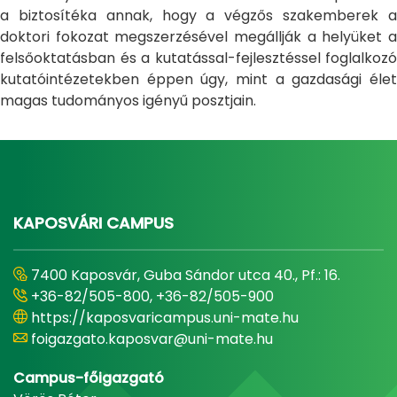
a biztosítéka annak, hogy a végzős szakemberek a
doktori fokozat megszerzésével megállják a helyüket a
felsőoktatásban és a kutatással-fejlesztéssel foglalkozó
kutatóintézetekben éppen úgy, mint a gazdasági élet
magas tudományos igényű posztjain.
KAPOSVÁRI CAMPUS
7400 Kaposvár, Guba Sándor utca 40., Pf.: 16.
+36-82/505-800, +36-82/505-900
https://kaposvaricampus.uni-mate.hu
foigazgato.kaposvar@uni-mate.hu
Campus-főigazgató