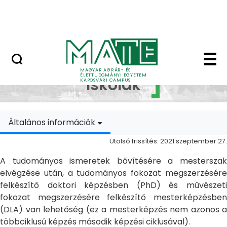
Ugrás a fő tartalomhoz
MATE Szabadegyetem
Doktori Iskolák - Ka
Doktori
MAGYAR AGRÁR- ÉS
ÉLETTUDOMÁNYI EGYETEM
Iskolák
KAPOSVÁRI CAMPUS
Általános információk
Utolsó frissítés: 2021 szeptember 27.
A tudományos ismeretek bővítésére a mesterszak
elvégzése után, a tudományos fokozat megszerzésére
felkészítő doktori képzésben (PhD) és művészeti
fokozat megszerzésére felkészítő mesterképzésben
(DLA) van lehetőség (ez a mesterképzés nem azonos a
többciklusú képzés második képzési ciklusával).