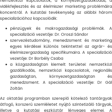
nemzetközi kapcsolatok, a környezetgazdálkodás, a
vidékfejlesztés és az élelmiszer marketing problémáira
koncentrál. A kutatási tevékenység az alábbi három
specializációhoz kapcsolódik:
pénzügyek és makrogazdasági problémák. A
specializáció vezetője: Dr. Oroszi Sándor
szervezéstudomány, menedzsment és marketing
egyes kérdései különös tekintettel az agrár- és
élelmiszergazdaság specifikumaira. A specializáció
vezetője: Dr Borbély Csaba
a közgazdaságtan kiemelt területei: nemzetközi
gazdálkodás, nemzetközi kapcsolatok, regionális
gazdaságtan, környezetgazdaságtan és
menedzsment. A specializáció vezetője: Dr Gál
Zoltán
Az oktatási programban szereplő kötelező tantárgyak
átfogó, korszerű szemléletet nyújtó szintetizáló tárgyak,
illetve a kutatási eszköztár lényeges elemei. A