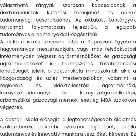
választható tárgyak szorosan kapcsolódnak a
doktoranduszok kutatási témájához és annak
tudományági besorolásához. Az oktatott tantárgyak
tartalmát folyamatosan fejlesztjük, a legújabb
tudományos eredményekkel kiegészítjük.
A doktori iskola szívesen látja a Kaposvári Egyetem
hagyományos mesterszakjain, vagy más felsőoktatási
intézményben végzett agrármérnököket és gazdasági
agrármérnököket is. Természetes továbbtanulási
lehetőséget jelent a doktoriskola mindazoknak, akik a
közgazdasági és üzleti mesterszakokon, valamint a
regionális és vidékfejlesztési agrármérnöki,
környezettudományi és környezetgazdálkodási,
urbanisztikai, gazdasági mérnöki esetleg MBA szakokon
végeztek.
A doktori iskola elősegíti a legtehetségesebb diplomás
szakemberek további szakmai fejlődését, önálló
tudományos és innovatív munkára teszi őket képessé. Ez