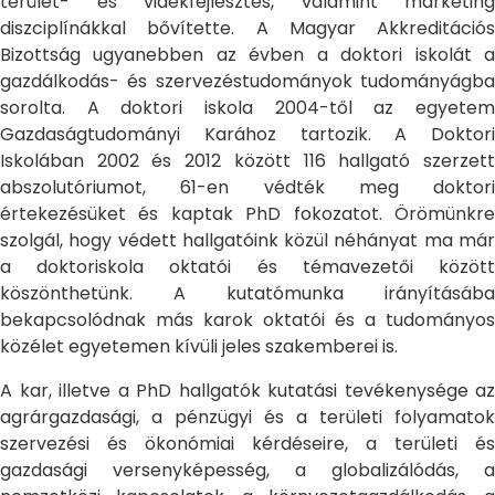
terület- és vidékfejlesztés, valamint marketing
diszciplínákkal bővítette. A Magyar Akkreditációs
Bizottság ugyanebben az évben a doktori iskolát a
gazdálkodás- és szervezéstudományok tudományágba
sorolta. A doktori iskola 2004-től az egyetem
Gazdaságtudományi Karához tartozik. A Doktori
Iskolában 2002 és 2012 között 116 hallgató szerzett
abszolutóriumot, 61-en védték meg doktori
értekezésüket és kaptak PhD fokozatot. Örömünkre
szolgál, hogy védett hallgatóink közül néhányat ma már
a doktoriskola oktatói és témavezetői között
köszönthetünk. A kutatómunka irányításába
bekapcsolódnak más karok oktatói és a tudományos
közélet egyetemen kívüli jeles szakemberei is.
A kar, illetve a PhD hallgatók kutatási tevékenysége az
agrárgazdasági, a pénzügyi és a területi folyamatok
szervezési és ökonómiai kérdéseire, a területi és
gazdasági versenyképesség, a globalizálódás, a