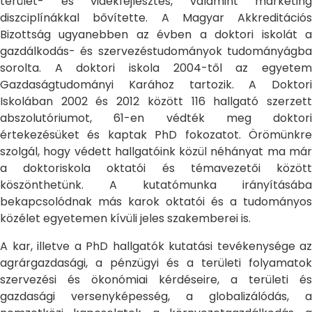
terület- és vidékfejlesztés, valamint marketing
diszciplínákkal bővítette. A Magyar Akkreditációs
Bizottság ugyanebben az évben a doktori iskolát a
gazdálkodás- és szervezéstudományok tudományágba
sorolta. A doktori iskola 2004-től az egyetem
Gazdaságtudományi Karához tartozik. A Doktori
Iskolában 2002 és 2012 között 116 hallgató szerzett
abszolutóriumot, 61-en védték meg doktori
értekezésüket és kaptak PhD fokozatot. Örömünkre
szolgál, hogy védett hallgatóink közül néhányat ma már
a doktoriskola oktatói és témavezetői között
köszönthetünk. A kutatómunka irányításába
bekapcsolódnak más karok oktatói és a tudományos
közélet egyetemen kívüli jeles szakemberei is.
A kar, illetve a PhD hallgatók kutatási tevékenysége az
agrárgazdasági, a pénzügyi és a területi folyamatok
szervezési és ökonómiai kérdéseire, a területi és
gazdasági versenyképesség, a globalizálódás, a