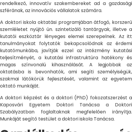
rendelkező, innovatív szakembereket ad a gazdasági
szférának, az innovációs vállalatok számára.
A doktori iskola oktatási programjában átfogó, korszerű
szemléletet nyújtó ún. szintetizáló tantárgyak, illetve a
kutatói eszköztár lényeges elemei szerepelnek. Az itt
tanulmányokat folytatók bekapcsolódnak az érdemi
kutatómunkába, javítják ezzel az intézmény kutatási
teljesítményét, a kutatási infrastruktúra hatékony és
magas színvonalú kihasználását. A legjobbak az
oktatásba is bevonhatók, ami segíti személyiségük,
szakmai látókörük fejlesztését, valamint az egyetem
oktató munkáját.
A doktori képzést és a doktori (PhD) fokozatszerzést a
Kaposvári Egyetem Doktori Tanácsa a Doktori
Szabályzatban foglaltaknak megfelelően irányítja.
Munkáját segítő testület a doktori iskola Tanácsa.