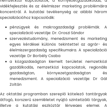
nemzetközi kapcsolatok, a környezetgazdálkodás, a
vidékfejlesztés és az élelmiszer marketing problémáira
koncentrál. A kutatási tevékenység az alábbi három
specializációhoz kapcsolódik:
pénzügyek és makrogazdasági problémák. A
specializáció vezetője: Dr. Oroszi Sándor
szervezéstudomány, menedzsment és marketing
egyes kérdései különös tekintettel az agrár- és
élelmiszergazdaság specifikumaira. A specializáció
vezetője: Dr Borbély Csaba
a közgazdaságtan kiemelt területei: nemzetközi
gazdálkodás, nemzetközi kapcsolatok, regionális
gazdaságtan, környezetgazdaságtan és
menedzsment. A specializáció vezetője: Dr Gál
Zoltán
Az oktatási programban szereplő kötelező tantárgyak
átfogó, korszerű szemléletet nyújtó szintetizáló tárgyak,
illetve a kutatási eszköztár lényeges elemei. A