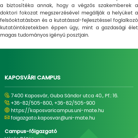
a biztosítéka annak, hogy a végzős szakemberek a
doktori fokozat megszerzésével megállják a helyüket a
felsőoktatásban és a kutatással-fejlesztéssel foglalkozó
kutatóintézetekben éppen úgy, mint a gazdasági élet
magas tudományos igényű posztjain.
KAPOSVÁRI CAMPUS
7400 Kaposvár, Guba Sándor utca 40., Pf.: 16.
+36-82/505-800, +36-82/505-900
https://kaposvaricampus.uni-mate.hu
foigazgato.kaposvar@uni-mate.hu
Campus-főigazgató