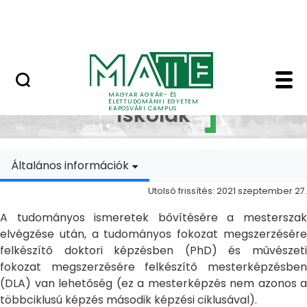
Ugrás a fő tartalomhoz
MATE Szabadegyetem
Doktori Iskolák - Ka
Doktori
MAGYAR AGRÁR- ÉS
ÉLETTUDOMÁNYI EGYETEM
Iskolák
KAPOSVÁRI CAMPUS
Általános információk
Utolsó frissítés: 2021 szeptember 27.
A tudományos ismeretek bővítésére a mesterszak
elvégzése után, a tudományos fokozat megszerzésére
felkészítő doktori képzésben (PhD) és művészeti
fokozat megszerzésére felkészítő mesterképzésben
(DLA) van lehetőség (ez a mesterképzés nem azonos a
többciklusú képzés második képzési ciklusával).