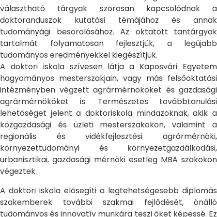
választható tárgyak szorosan kapcsolódnak a
doktoranduszok kutatási témájához és annak
tudományági besorolásához. Az oktatott tantárgyak
tartalmát folyamatosan fejlesztjük, a legújabb
tudományos eredményekkel kiegészítjük.
A doktori iskola szívesen látja a Kaposvári Egyetem
hagyományos mesterszakjain, vagy más felsőoktatási
intézményben végzett agrármérnököket és gazdasági
agrármérnököket is. Természetes továbbtanulási
lehetőséget jelent a doktoriskola mindazoknak, akik a
közgazdasági és üzleti mesterszakokon, valamint a
regionális és vidékfejlesztési agrármérnöki,
környezettudományi és környezetgazdálkodási,
urbanisztikai, gazdasági mérnöki esetleg MBA szakokon
végeztek.
A doktori iskola elősegíti a legtehetségesebb diplomás
szakemberek további szakmai fejlődését, önálló
tudományos és innovatív munkára teszi őket képessé. Ez