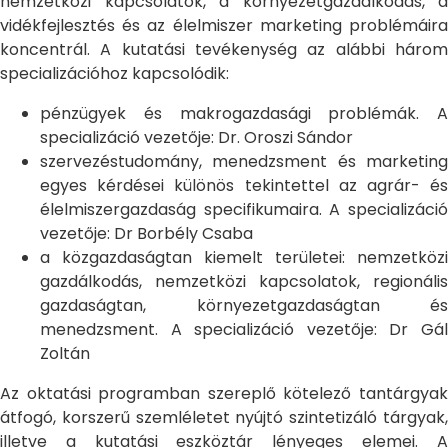
nemzetközi kapcsolatok, a környezetgazdálkodás, a
vidékfejlesztés és az élelmiszer marketing problémáira
koncentrál. A kutatási tevékenység az alábbi három
specializációhoz kapcsolódik:
pénzügyek és makrogazdasági problémák. A
specializáció vezetője: Dr. Oroszi Sándor
szervezéstudomány, menedzsment és marketing
egyes kérdései különös tekintettel az agrár- és
élelmiszergazdaság specifikumaira. A specializáció
vezetője: Dr Borbély Csaba
a közgazdaságtan kiemelt területei: nemzetközi
gazdálkodás, nemzetközi kapcsolatok, regionális
gazdaságtan, környezetgazdaságtan és
menedzsment. A specializáció vezetője: Dr Gál
Zoltán
Az oktatási programban szereplő kötelező tantárgyak
átfogó, korszerű szemléletet nyújtó szintetizáló tárgyak,
illetve a kutatási eszköztár lényeges elemei. A