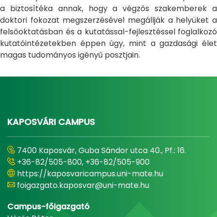
a biztosítéka annak, hogy a végzős szakemberek a
doktori fokozat megszerzésével megállják a helyüket a
felsőoktatásban és a kutatással-fejlesztéssel foglalkozó
kutatóintézetekben éppen úgy, mint a gazdasági élet
magas tudományos igényű posztjain.
KAPOSVÁRI CAMPUS
7400 Kaposvár, Guba Sándor utca 40., Pf.: 16.
+36-82/505-800, +36-82/505-900
https://kaposvaricampus.uni-mate.hu
foigazgato.kaposvar@uni-mate.hu
Campus-főigazgató