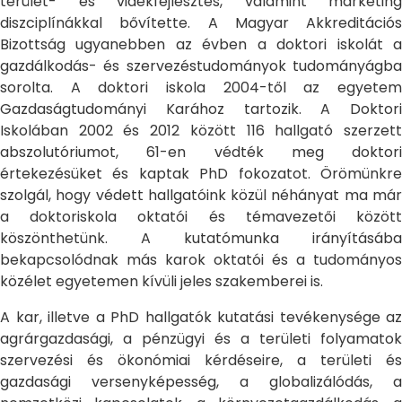
terület- és vidékfejlesztés, valamint marketing
diszciplínákkal bővítette. A Magyar Akkreditációs
Bizottság ugyanebben az évben a doktori iskolát a
gazdálkodás- és szervezéstudományok tudományágba
sorolta. A doktori iskola 2004-től az egyetem
Gazdaságtudományi Karához tartozik. A Doktori
Iskolában 2002 és 2012 között 116 hallgató szerzett
abszolutóriumot, 61-en védték meg doktori
értekezésüket és kaptak PhD fokozatot. Örömünkre
szolgál, hogy védett hallgatóink közül néhányat ma már
a doktoriskola oktatói és témavezetői között
köszönthetünk. A kutatómunka irányításába
bekapcsolódnak más karok oktatói és a tudományos
közélet egyetemen kívüli jeles szakemberei is.
A kar, illetve a PhD hallgatók kutatási tevékenysége az
agrárgazdasági, a pénzügyi és a területi folyamatok
szervezési és ökonómiai kérdéseire, a területi és
gazdasági versenyképesség, a globalizálódás, a