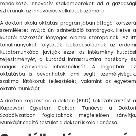
rendelkező, innovatív szakembereket ad a gazdasági
szférának, az innovációs vállalatok számára.
A doktori iskola oktatási programjában átfogó, korszerű
szemléletet nyújtó ún. szintetizáló tantárgyak, illetve a
kutatói eszköztár lényeges elemei szerepelnek. Az itt
tanulmányokat folytatók bekapcsolódnak az érdemi
kutatómunkába, javítják ezzel az intézmény kutatási
teljesítményét, a kutatási infrastruktúra hatékony és
magas színvonalú kihasználását. A legjobbak az
oktatásba is bevonhatók, ami segíti személyiségük,
szakmai látókörük fejlesztését, valamint az egyetem
oktató munkáját.
A doktori képzést és a doktori (PhD) fokozatszerzést a
Kaposvári Egyetem Doktori Tanácsa a Doktori
Szabályzatban foglaltaknak megfelelően irányítja.
Munkáját segítő testület a doktori iskola Tanácsa.