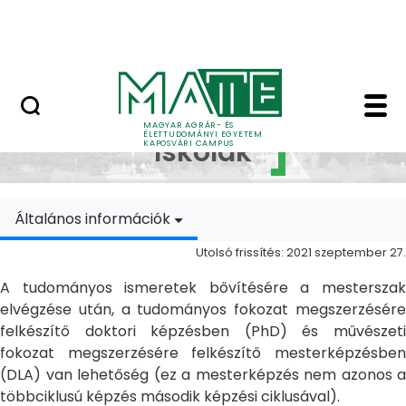
Ugrás a fő tartalomhoz
MATE Szabadegyetem
Doktori Iskolák - Ka
Doktori
MAGYAR AGRÁR- ÉS
ÉLETTUDOMÁNYI EGYETEM
Iskolák
KAPOSVÁRI CAMPUS
Általános információk
Utolsó frissítés: 2021 szeptember 27.
A tudományos ismeretek bővítésére a mesterszak
elvégzése után, a tudományos fokozat megszerzésére
felkészítő doktori képzésben (PhD) és művészeti
fokozat megszerzésére felkészítő mesterképzésben
(DLA) van lehetőség (ez a mesterképzés nem azonos a
többciklusú képzés második képzési ciklusával).