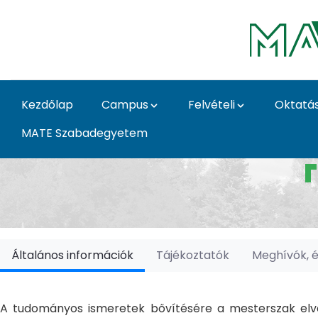
Ugrás a fő tartalomhoz
Kezdőlap
Campus
Felvételi
Oktatá
MATE Szabadegyetem
Doktori Iskolák - Ka
Általános információk
Tájékoztatók
Meghívók, 
A tudományos ismeretek bővítésére a mesterszak elvé