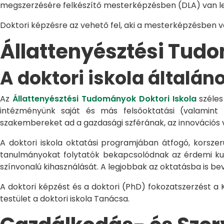
megszerzésére felkészítő mesterképzésben (DLA) van le
Doktori képzésre az vehető fel, aki a mesterképzésben 
Állattenyésztési Tu
A doktori iskola általán
Az
Állattenyésztési Tudományok Doktori Iskola
széles
intézményünk saját és más felsőoktatási (valamint
szakembereket ad a gazdasági szférának, az innovációs 
A doktori iskola oktatási programjában átfogó, korszerű
tanulmányokat folytatók bekapcsolódnak az érdemi kuta
színvonalú kihasználását. A legjobbak az oktatásba is be
A doktori képzést és a doktori (PhD) fokozatszerzést a
testület a doktori iskola Tanácsa.