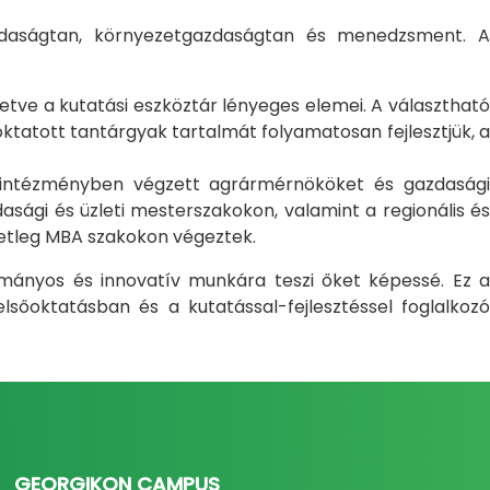
gazdaságtan, környezetgazdaságtan és menedzsment. A
letve a kutatási eszköztár lényeges elemei. A választható
atott tantárgyak tartalmát folyamatosan fejlesztjük, a
i intézményben végzett agrármérnököket és gazdasági
sági és üzleti mesterszakokon, valamint a regionális és
setleg MBA szakokon végeztek.
ományos és innovatív munkára teszi őket képessé. Ez a
sőoktatásban és a kutatással-fejlesztéssel foglalkozó
GEORGIKON CAMPUS