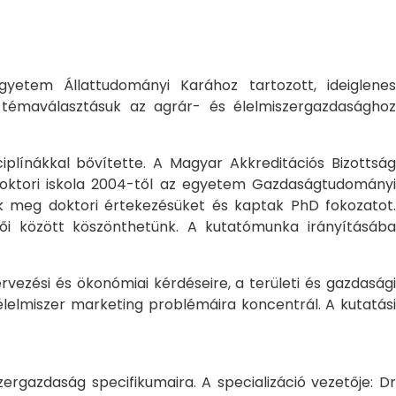
yetem Állattudományi Karához tartozott, ideiglene
a témaválasztásuk az agrár- és élelmiszergazdasághoz
ciplínákkal bővítette. A Magyar Akkreditációs Bizottság
oktori iskola 2004-től az egyetem Gazdaságtudományi
ték meg doktori értekezésüket és kaptak PhD fokozatot.
ői között köszönthetünk. A kutatómunka irányításába
rvezési és ökonómiai kérdéseire, a területi és gazdasági
élelmiszer marketing problémáira koncentrál. A kutatási
rgazdaság specifikumaira. A specializáció vezetője: Dr