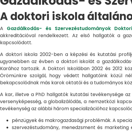
Gazdálkodás- és Sze
A doktori iskola általán
A
Gazdálkodás- és Szervezéstudományok Doktori
akkreditációval rendelkezett. Az első hallgatók a g
kapcsolódott.
A doktori iskola 2002-ben a képzési és kutatási profilj
ugyanebben az évben a doktori iskolát a gazdálkodá
Karához tartozik. A Doktori Iskolában 2002 és 2012 kö
Örömünkre szolgál, hogy védett hallgatóink közül n
bekapcsolódnak más karok oktatói és a tudományos közél
A kar, illetve a PhD hallgatók kutatási tevékenysége az
versenyképesség, a globalizálódás, a nemzetközi kapcso
tevékenység az alábbi három specializációhoz kapcsolód
pénzügyek és makrogazdasági problémák. A speciali
szervezéstudomány, menedzsment és marketing egye