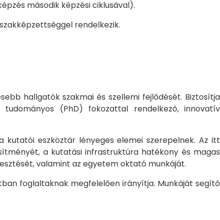
pzés második képzési ciklusával).
 szakképzettséggel rendelkezik.
bb hallgatók szakmai és szellemi fejlődését. Biztosítj
 tudományos (PhD) fokozattal rendelkező, innovatív
 a kutatói eszköztár lényeges elemei szerepelnek. Az itt
sítményét, a kutatási infrastruktúra hatékony és magas
jlesztését, valamint az egyetem oktató munkáját.
ban foglaltaknak megfelelően irányítja. Munkáját segítő