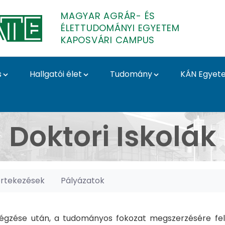
MAGYAR AGRÁR- ÉS
ÉLETTUDOMÁNYI EGYETEM
KAPOSVÁRI CAMPUS
s
Hallgatói élet
Tudomány
KÁN Egyet
posvári Campus
Doktori Iskolák
értekezések
Pályázatok
gzése után, a tudományos fokozat megszerzésére felk