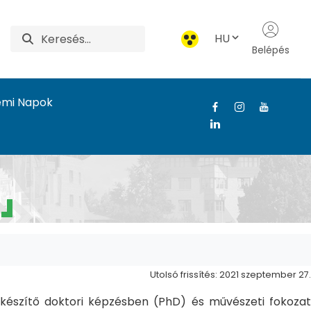
HU
Belépés
emi Napok
Utolsó frissítés: 2021 szeptember 27.
észítő doktori képzésben (PhD) és művészeti fokozat