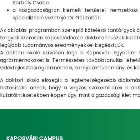
Borbély Csaba
a közgazdaságtan kiemelt területei: nemzetköz
specializáció vezetője: Dr Gál Zoltán
Az oktatási programban szereplő kötelező tantárgyak átfo
tárgyak szorosan kapcsolódnak a doktoranduszok kutatás
legújabb tudományos eredményekkel kiegészítjük.
A doktori iskola szívesen látja a Kaposvári Egyete
agrármérnököket is. Természetes továbbtanulási lehetős
vidékfejlesztési agrármérnöki, környezettudományi és kö
A doktori iskola elősegíti a legtehetségesebb diplom
biztosítéka annak, hogy a végzős szakemberek a dokto
kutatóintézetekben éppen úgy, mint a gazdasági élet ma
KAPOSVÁRI CAMPUS