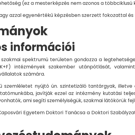
hetőség (ez a mesterképzés nem azonos a többciklusú ké
vagy azzal egyenértékű képzésben szerzett fokozattal és
dományok
os információi
 szakmai spektrumú területen gondozza a legtehetségese
 K+F) intézmények szakember utánpótlását, valamint
vállalatok számára.
 szemléletet nyújtó ún. szintetizáló tantárgyak, illetve
tómunkába, javítják ezzel az intézmény kutatási telje
vonhatók, ami segíti személyiségük, szakmai látókörük fe
 Kaposvári Egyetem Doktori Tanácsa a Doktori Szabályzat