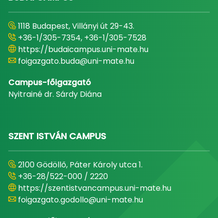
1118 Budapest, Villányi út 29-43.
+36-1/305-7354, +36-1/305-7528
https://budaicampus.uni-mate.hu
foigazgato.buda@uni-mate.hu
Campus-főigazgató
Nyitrainé dr. Sárdy Diána
SZENT ISTVÁN CAMPUS
2100 Gödöllő, Páter Károly utca 1.
+36-28/522-000 / 2220
https://szentistvancampus.uni-mate.hu
foigazgato.godollo@uni-mate.hu