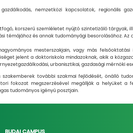
i gazdálkodás, nemzetközi kapcsolatok, regionális 
gó, korszerű szemléletet nyújtó szintetizáló tárgyak, il
i témájához és annak tudományági besorolásához. Az okt
m hagyományos mesterszakjain, vagy más felsőoktatás
éget jelent a doktoriskola mindazoknak, akik a közgazda
rnyezetgazdálkodási, urbanisztikai, gazdasági mérnöki e
ás szakemberek további szakmai fejlődését, önálló tud
ri fokozat megszerzésével megállják a helyüket a fel
gas tudományos igényű posztjain.
BUDAI CAMPUS