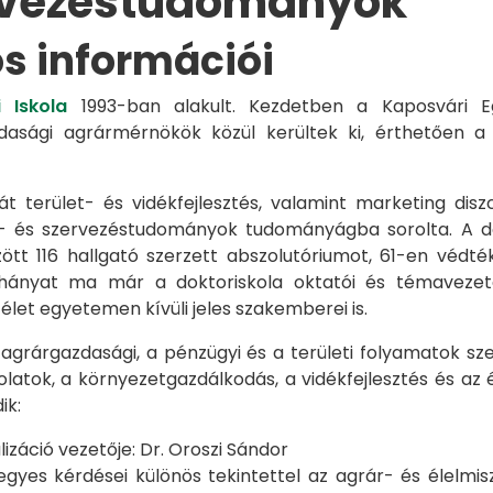
rvezéstudományok
os információi
 Iskola
1993-ban alakult. Kezdetben a Kaposvári Eg
azdasági agrármérnökök közül kerültek ki, érthetően 
át terület- és vidékfejlesztés, valamint marketing disz
s- és szervezéstudományok tudományágba sorolta. A d
zött 116 hallgató szerzett abszolutóriumot, 61-en véd
éhányat ma már a doktoriskola oktatói és témavezet
et egyetemen kívüli jeles szakemberei is.
 agrárgazdasági, a pénzügyi és a területi folyamatok sze
latok, a környezetgazdálkodás, a vidékfejlesztés és az 
ik:
záció vezetője: Dr. Oroszi Sándor
s kérdései különös tekintettel az agrár- és élelmisze