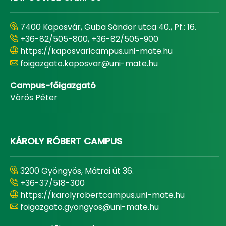
7400 Kaposvár, Guba Sándor utca 40., Pf.: 16.
+36-82/505-800, +36-82/505-900
https://kaposvaricampus.uni-mate.hu
foigazgato.kaposvar@uni-mate.hu
Campus-főigazgató
Vörös Péter
KÁROLY RÓBERT CAMPUS
3200 Gyöngyös, Mátrai út 36.
+36-37/518-300
https://karolyrobertcampus.uni-mate.hu
foigazgato.gyongyos@uni-mate.hu