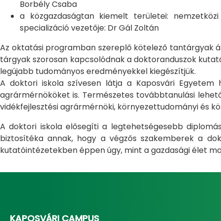
Borbély Csaba
a közgazdaságtan kiemelt területei: nemzetköz
specializáció vezetője: Dr Gál Zoltán
Az oktatási programban szereplő kötelező tantárgyak átfo
tárgyak szorosan kapcsolódnak a doktoranduszok kutatás
legújabb tudományos eredményekkel kiegészítjük.
A doktori iskola szívesen látja a Kaposvári Egyete
agrármérnököket is. Természetes továbbtanulási lehetős
vidékfejlesztési agrármérnöki, környezettudományi és kö
A doktori iskola elősegíti a legtehetségesebb diplom
biztosítéka annak, hogy a végzős szakemberek a dokto
kutatóintézetekben éppen úgy, mint a gazdasági élet ma
KAPOSVÁRI CAMPUS