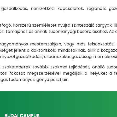
i gazdálkodás, nemzetközi kapcsolatok, regionális 
gó, korszerű szemléletet nyújtó szintetizáló tárgyak, il
i témájához és annak tudományági besorolásához. Az okt
m hagyományos mesterszakjain, vagy más felsőoktatás
éget jelent a doktoriskola mindazoknak, akik a közgazda
rnyezetgazdálkodási, urbanisztikai, gazdasági mérnöki e
ás szakemberek további szakmai fejlődését, önálló tud
ri fokozat megszerzésével megállják a helyüket a fel
gas tudományos igényű posztjain.
BUDAI CAMPUS