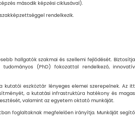
pzés második képzési ciklusával).
 szakképzettséggel rendelkezik.
bb hallgatók szakmai és szellemi fejlődését. Biztosítj
 tudományos (PhD) fokozattal rendelkező, innovatív
 a kutatói eszköztár lényeges elemei szerepelnek. Az itt
sítményét, a kutatási infrastruktúra hatékony és magas
jlesztését, valamint az egyetem oktató munkáját.
ban foglaltaknak megfelelően irányítja. Munkáját segítő