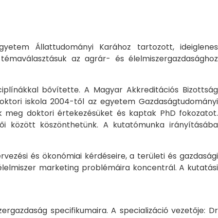
yetem Állattudományi Karához tartozott, ideiglene
a témaválasztásuk az agrár- és élelmiszergazdasághoz
ciplínákkal bővítette. A Magyar Akkreditációs Bizottság
oktori iskola 2004-től az egyetem Gazdaságtudományi
ték meg doktori értekezésüket és kaptak PhD fokozatot.
ői között köszönthetünk. A kutatómunka irányításába
rvezési és ökonómiai kérdéseire, a területi és gazdasági
élelmiszer marketing problémáira koncentrál. A kutatási
rgazdaság specifikumaira. A specializáció vezetője: Dr