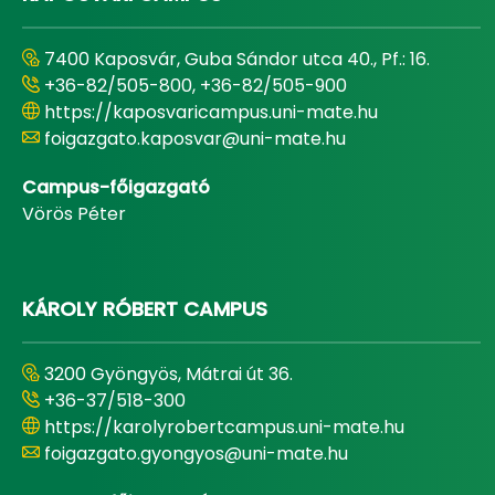
7400 Kaposvár, Guba Sándor utca 40., Pf.: 16.
+36-82/505-800, +36-82/505-900
https://kaposvaricampus.uni-mate.hu
foigazgato.kaposvar@uni-mate.hu
Campus-főigazgató
Vörös Péter
KÁROLY RÓBERT CAMPUS
3200 Gyöngyös, Mátrai út 36.
+36-37/518-300
https://karolyrobertcampus.uni-mate.hu
foigazgato.gyongyos@uni-mate.hu