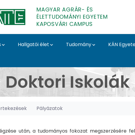
MAGYAR AGRÁR- ÉS
ÉLETTUDOMÁNYI EGYETEM
KAPOSVÁRI CAMPUS
s
Hallgatói élet
Tudomány
KÁN Egyet
posvári Campus
Doktori Iskolák
értekezések
Pályázatok
gzése után, a tudományos fokozat megszerzésére felk