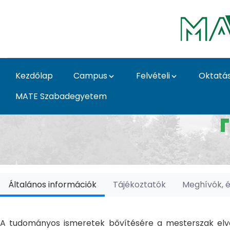
Ugrás a fő tartalomhoz
Kezdőlap
Campus
Felvételi
Oktatá
MATE Szabadegyetem
Doktori Iskolák - Ka
Általános információk
Tájékoztatók
Meghívók, 
A tudományos ismeretek bővítésére a mesterszak elvé