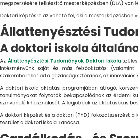
megszerzésére felkészítő mesterképzésben (DLA) van le
Doktori képzésre az vehető fel, aki a mesterképzésben 
Állattenyésztési Tu
A doktori iskola általán
Az
Állattenyésztési Tudományok Doktori Iskola
széles
intézményünk saját és más felsőoktatási (valamint
szakembereket ad a gazdasági szférának, az innovációs 
A doktori iskola oktatási programjában átfogó, korszerű
tanulmányokat folytatók bekapcsolódnak az érdemi kuta
színvonalú kihasználását. A legjobbak az oktatásba is be
A doktori képzést és a doktori (PhD) fokozatszerzést a
testület a doktori iskola Tanácsa.