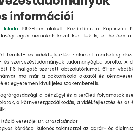
rvezéstudományok
os információi
 Iskola
1993-ban alakult. Kezdetben a Kaposvári Eg
azdasági agrármérnökök közül kerültek ki, érthetően 
át terület- és vidékfejlesztés, valamint marketing disz
s- és szervezéstudományok tudományágba sorolta. A d
zött 116 hallgató szerzett abszolutóriumot, 61-en véd
éhányat ma már a doktoriskola oktatói és témavezet
et egyetemen kívüli jeles szakemberei is.
 agrárgazdasági, a pénzügyi és a területi folyamatok sze
latok, a környezetgazdálkodás, a vidékfejlesztés és az 
ik:
záció vezetője: Dr. Oroszi Sándor
s kérdései különös tekintettel az agrár- és élelmisze