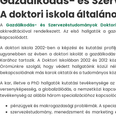
Gazdálkodás- és Sze
A doktori iskola általán
A
Gazdálkodás- és Szervezéstudományok Doktori
akkreditációval rendelkezett. Az első hallgatók a g
kapcsolódott.
A doktori iskola 2002-ben a képzési és kutatási profilj
ugyanebben az évben a doktori iskolát a gazdálkodá
Karához tartozik. A Doktori Iskolában 2002 és 2012 kö
Örömünkre szolgál, hogy védett hallgatóink közül n
bekapcsolódnak más karok oktatói és a tudományos közél
A kar, illetve a PhD hallgatók kutatási tevékenysége az
versenyképesség, a globalizálódás, a nemzetközi kapcso
tevékenység az alábbi három specializációhoz kapcsolód
pénzügyek és makrogazdasági problémák. A speciali
szervezéstudomány, menedzsment és marketing egye