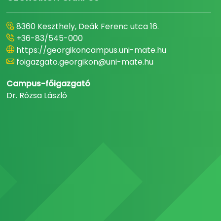
8360 Keszthely, Deák Ferenc utca 16.
+36-83/545-000
https://georgikoncampus.uni-mate.hu
foigazgato.georgikon@uni-mate.hu
Campus-főigazgató
Dr. Rózsa László