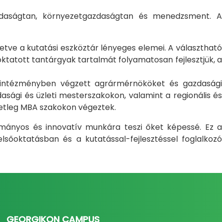
gazdaságtan, környezetgazdaságtan és menedzsment. A
letve a kutatási eszköztár lényeges elemei. A választható
atott tantárgyak tartalmát folyamatosan fejlesztjük, a
i intézményben végzett agrármérnököket és gazdasági
sági és üzleti mesterszakokon, valamint a regionális és
setleg MBA szakokon végeztek.
ományos és innovatív munkára teszi őket képessé. Ez a
sőoktatásban és a kutatással-fejlesztéssel foglalkozó
GEORGIKON CAMPUS