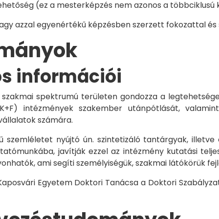
hetőség (ez a mesterképzés nem azonos a többciklusú ké
vagy azzal egyenértékű képzésben szerzett fokozattal és
dományok
os információi
 szakmai spektrumú területen gondozza a legtehetségese
 K+F) intézmények szakember utánpótlását, valamint
vállalatok számára.
 szemléletet nyújtó ún. szintetizáló tantárgyak, illetve
tómunkába, javítják ezzel az intézmény kutatási telje
vonhatók, ami segíti személyiségük, szakmai látókörük fe
 Kaposvári Egyetem Doktori Tanácsa a Doktori Szabályzat