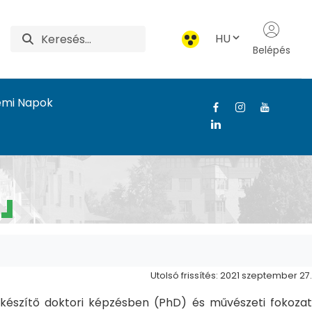
HU
Belépés
emi Napok
Utolsó frissítés: 2021 szeptember 27.
észítő doktori képzésben (PhD) és művészeti fokozat