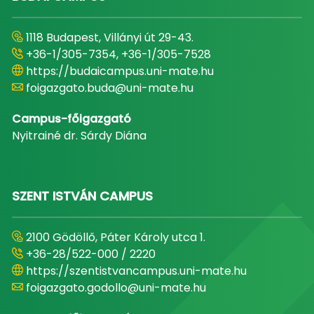
1118 Budapest, Villányi út 29-43.
+36-1/305-7354, +36-1/305-7528
https://budaicampus.uni-mate.hu
foigazgato.buda@uni-mate.hu
Campus-főigazgató
Nyitrainé dr. Sárdy Diána
SZENT ISTVÁN CAMPUS
2100 Gödöllő, Páter Károly utca 1.
+36-28/522-000 / 2220
https://szentistvancampus.uni-mate.hu
foigazgato.godollo@uni-mate.hu