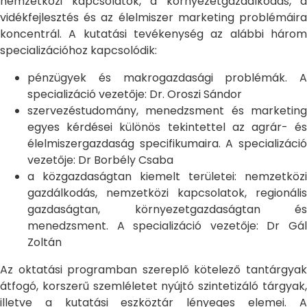
nemzetközi kapcsolatok, a környezetgazdálkodás, a
vidékfejlesztés és az élelmiszer marketing problémáira
koncentrál. A kutatási tevékenység az alábbi három
specializációhoz kapcsolódik:
pénzügyek és makrogazdasági problémák. A
specializáció vezetője: Dr. Oroszi Sándor
szervezéstudomány, menedzsment és marketing
egyes kérdései különös tekintettel az agrár- és
élelmiszergazdaság specifikumaira. A specializáció
vezetője: Dr Borbély Csaba
a közgazdaságtan kiemelt területei: nemzetközi
gazdálkodás, nemzetközi kapcsolatok, regionális
gazdaságtan, környezetgazdaságtan és
menedzsment. A specializáció vezetője: Dr Gál
Zoltán
Az oktatási programban szereplő kötelező tantárgyak
átfogó, korszerű szemléletet nyújtó szintetizáló tárgyak,
illetve a kutatási eszköztár lényeges elemei. A