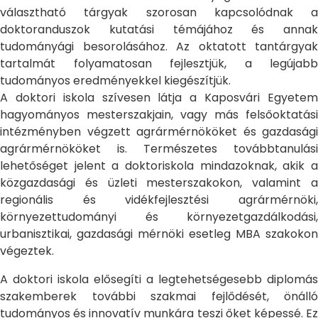
választható tárgyak szorosan kapcsolódnak a
doktoranduszok kutatási témájához és annak
tudományági besorolásához. Az oktatott tantárgyak
tartalmát folyamatosan fejlesztjük, a legújabb
tudományos eredményekkel kiegészítjük.
A doktori iskola szívesen látja a Kaposvári Egyetem
hagyományos mesterszakjain, vagy más felsőoktatási
intézményben végzett agrármérnököket és gazdasági
agrármérnököket is. Természetes továbbtanulási
lehetőséget jelent a doktoriskola mindazoknak, akik a
közgazdasági és üzleti mesterszakokon, valamint a
regionális és vidékfejlesztési agrármérnöki,
környezettudományi és környezetgazdálkodási,
urbanisztikai, gazdasági mérnöki esetleg MBA szakokon
végeztek.
A doktori iskola elősegíti a legtehetségesebb diplomás
szakemberek további szakmai fejlődését, önálló
tudományos és innovatív munkára teszi őket képessé. Ez