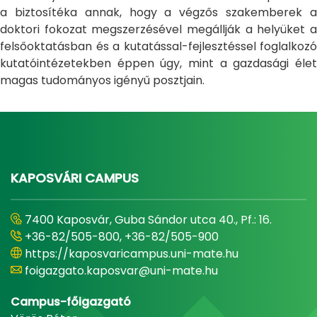
a biztosítéka annak, hogy a végzős szakemberek a
doktori fokozat megszerzésével megállják a helyüket a
felsőoktatásban és a kutatással-fejlesztéssel foglalkozó
kutatóintézetekben éppen úgy, mint a gazdasági élet
magas tudományos igényű posztjain.
KAPOSVÁRI CAMPUS
7400 Kaposvár, Guba Sándor utca 40., Pf.: 16.
+36-82/505-800, +36-82/505-900
https://kaposvaricampus.uni-mate.hu
foigazgato.kaposvar@uni-mate.hu
Campus-főigazgató