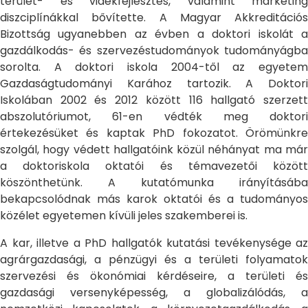
terület- és vidékfejlesztés, valamint marketing
diszciplínákkal bővítette. A Magyar Akkreditációs
Bizottság ugyanebben az évben a doktori iskolát a
gazdálkodás- és szervezéstudományok tudományágba
sorolta. A doktori iskola 2004-től az egyetem
Gazdaságtudományi Karához tartozik. A Doktori
Iskolában 2002 és 2012 között 116 hallgató szerzett
abszolutóriumot, 61-en védték meg doktori
értekezésüket és kaptak PhD fokozatot. Örömünkre
szolgál, hogy védett hallgatóink közül néhányat ma már
a doktoriskola oktatói és témavezetői között
köszönthetünk. A kutatómunka irányításába
bekapcsolódnak más karok oktatói és a tudományos
közélet egyetemen kívüli jeles szakemberei is.
A kar, illetve a PhD hallgatók kutatási tevékenysége az
agrárgazdasági, a pénzügyi és a területi folyamatok
szervezési és ökonómiai kérdéseire, a területi és
gazdasági versenyképesség, a globalizálódás, a