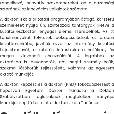
rendelkező, innovatív szakembereket ad a gazdasági
szférának, az innovációs vállalatok számára.
A doktori iskola oktatási programjában átfogó, korszerű
szemléletet nyújtó ún. szintetizáló tantárgyak, illetve a
kutatói eszköztár lényeges elemei szerepelnek. Az itt
tanulmányokat folytatók bekapcsolódnak az érdemi
kutatómunkába, javítják ezzel az intézmény kutatási
teljesítményét, a kutatási infrastruktúra hatékony és
magas színvonalú kihasználását. A legjobbak az
oktatásba is bevonhatók, ami segíti személyiségük,
szakmai látókörük fejlesztését, valamint az egyetem
oktató munkáját.
A doktori képzést és a doktori (PhD) fokozatszerzést a
Kaposvári Egyetem Doktori Tanácsa a Doktori
Szabályzatban foglaltaknak megfelelően irányítja.
Munkáját segítő testület a doktori iskola Tanácsa.