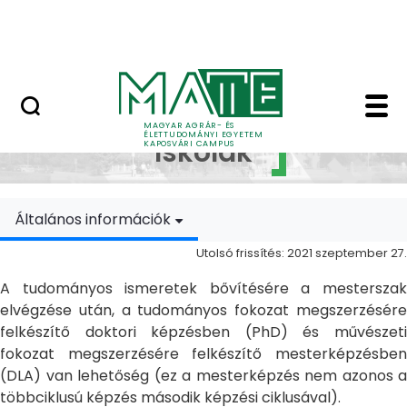
Ugrás a fő tartalomhoz
MATE Szabadegyetem
Doktori Iskolák - Ka
Doktori
MAGYAR AGRÁR- ÉS
ÉLETTUDOMÁNYI EGYETEM
Iskolák
KAPOSVÁRI CAMPUS
Általános információk
Utolsó frissítés: 2021 szeptember 27.
A tudományos ismeretek bővítésére a mesterszak
elvégzése után, a tudományos fokozat megszerzésére
felkészítő doktori képzésben (PhD) és művészeti
fokozat megszerzésére felkészítő mesterképzésben
(DLA) van lehetőség (ez a mesterképzés nem azonos a
többciklusú képzés második képzési ciklusával).