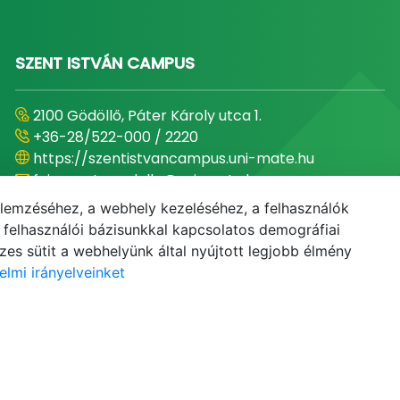
SZENT ISTVÁN CAMPUS
2100 Gödöllő, Páter Károly utca 1.
+36-28/522-000 / 2220
https://szentistvancampus.uni-mate.hu
foigazgato.godollo@uni-mate.hu
elemzéséhez, a webhely kezeléséhez, a felhasználók
Campus-főigazgató
elhasználói bázisunkkal kapcsolatos demográfiai
Dr. Béres András
es sütit a webhelyünk által nyújtott legjobb élmény
elmi irányelveinket
-mail
Telefonkönyv
NEPTUN
E-learning
Adatvédel