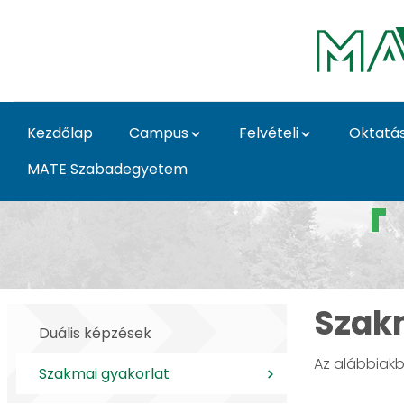
Ugrás a fő tartalomhoz
Kezdőlap
Campus
Felvételi
Oktatá
MATE Szabadegyetem
Szakmai gyakorlat -
Szak
Duális képzések
Az alábbiakba
Szakmai gyakorlat
0 / 5 Téte