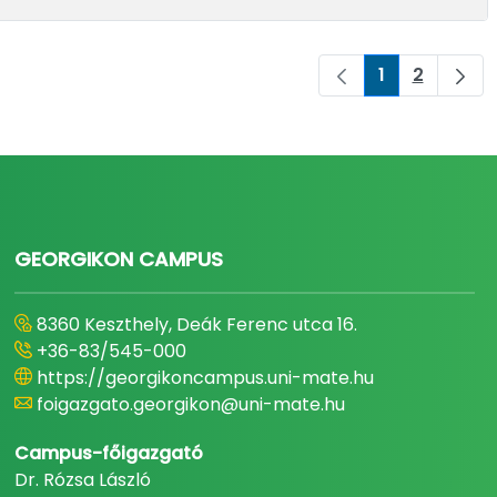
1
2
Oldal
Oldal
GEORGIKON CAMPUS
8360 Keszthely, Deák Ferenc utca 16.
+36-83/545-000
https://georgikoncampus.uni-mate.hu
foigazgato.georgikon@uni-mate.hu
Campus-főigazgató
Dr. Rózsa László