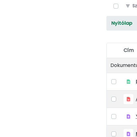
Sz
Nyitólap
Cím
Elem kivál
Dokument