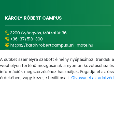
KÁROLY RÓBERT CAMPUS
3200 Gyöngyös, Mátrai út 36.
+36-37/518-300
https://karolyrobertcampus.uni-mate.hu
foigazgato.gyongyos@uni-mate.hu
A sütiket személyre szabott élmény nyújtásához, trendek 
Campus-főigazgató
webhelyen történő mozgásának a nyomon követéséhez és f
Dr. Bujdosó Zoltán
információk megszerzéséhez használjuk. Fogadja el az össz
érdekében, vagy kezelje beállításait.
Olvassa el az adatvéd
E