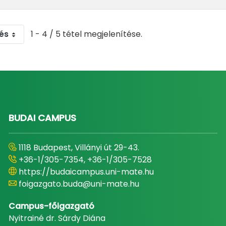
és
1 - 4 / 5 tétel megjelenítése.
BUDAI CAMPUS
1118 Budapest, Villányi út 29-43.
+36-1/305-7354, +36-1/305-7528
https://budaicampus.uni-mate.hu
foigazgato.buda@uni-mate.hu
Campus-főigazgató
Nyitrainé dr. Sárdy Diána