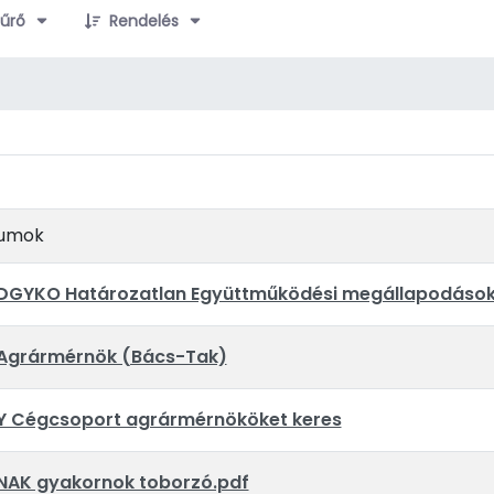
űrő
Rendelés
asztása
umok
DGYKO Határozatlan Együttműködési megállapodáso
Agrármérnök (Bács-Tak)
Y Cégcsoport agrármérnököket keres
NAK gyakornok toborzó.pdf