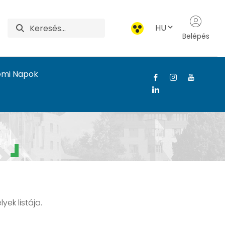
HU
Belépés
emi Napok
k
ek listája.