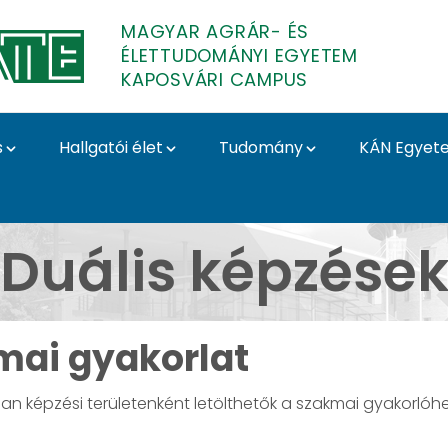
MAGYAR AGRÁR- ÉS
ÉLETTUDOMÁNYI EGYETEM
KAPOSVÁRI CAMPUS
s
Hallgatói élet
Tudomány
KÁN Egyet
 Kaposvári Campus
Duális képzése
mai gyakorlat
n képzési területenként letölthetők a szakmai gyakorlóhely
lek kiválasztva