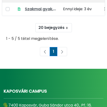
Szakmai gyak.helyek _18_22_Gazdasági terület.xlsx
Ennyi ideje: 3 év
2
20 bejegyzés
1 - 5 / 5 tétel megjelenítése.
1
Oldal
KAPOSVÁRI CAMPUS
7400 Kaposvár, Guba Sándor utca 40., Pf.: 16.