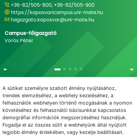
+36-82/505-800, +36-82/505-900
https://kaposvaricampus.uni-mate.hu
foigazgato.kaposvar@uni-mate.hu
Campus-főigazgató
Vörös Péter
A sütiket személyre szabott élmény nyújtásához,
trendek elemzéséhez, a webhely kezeléséhez, a
felhasználók webhelyen történő mozgásának a nyomon
E-mail
Telefonkönyv
NEPTUN
E-learning
követéséhez és felhasználói bázisunkkal kapcsolatos
demográfiai információk megszerzéséhez használjuk.
Adatvédelem
Fogadja el az összes sütit a webhelyünk által nyújtott
legjobb élmény érdekében, vagy kezelje beállításait.