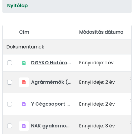
Nyitólap
Cím
Módosítás dátuma
M
Elem kiválasztása
Dokumentumok
DGYKO Határozatlan Együttműködési megállapodások
Ennyi ideje: 1 év
4
3
Agrármérnök (Bács-Tak)
Ennyi ideje: 2 év
M
2
Y Cégcsoport agrármérnököket keres
Ennyi ideje: 2 év
M
2
NAK gyakornok toborzó.pdf
Ennyi ideje: 3 év
k