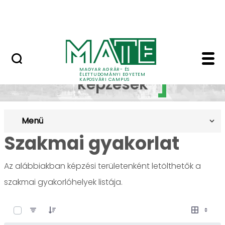
Ugrás a fő tartalomhoz
MATE Szabadegyetem
Szakmai gyakorlat -
Duális
MAGYAR AGRÁR- ÉS
ÉLETTUDOMÁNYI EGYETEM
képzések
KAPOSVÁRI CAMPUS
Menü
Szakmai gyakorlat
Az alábbiakban képzési területenként letölthetők a
szakmai gyakorlóhelyek listája.
0 / 5 Tételek kiválasztva