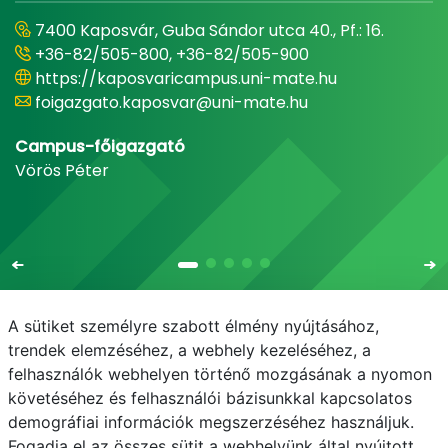
7400 Kaposvár, Guba Sándor utca 40., Pf.: 16.
+36-82/505-800, +36-82/505-900
https://kaposvaricampus.uni-mate.hu
foigazgato.kaposvar@uni-mate.hu
Campus-főigazgató
Vörös Péter
A sütiket személyre szabott élmény nyújtásához,
trendek elemzéséhez, a webhely kezeléséhez, a
felhasználók webhelyen történő mozgásának a nyomon
E-mail
Telefonkönyv
NEPTUN
E-learning
követéséhez és felhasználói bázisunkkal kapcsolatos
demográfiai információk megszerzéséhez használjuk.
Adatvédelem
Fogadja el az összes sütit a webhelyünk által nyújtott