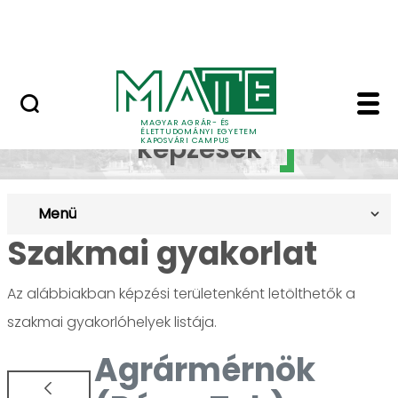
Ugrás a fő tartalomhoz
MATE Szabadegyetem
Szakmai gyakorlat -
Duális
MAGYAR AGRÁR- ÉS
ÉLETTUDOMÁNYI EGYETEM
képzések
KAPOSVÁRI CAMPUS
Menü
Szakmai gyakorlat
Az alábbiakban képzési területenként letölthetők a
szakmai gyakorlóhelyek listája.
Agrármérnök