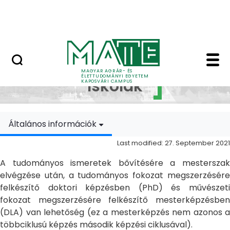
Skip to Main Content
MATE Szabadegyetem
Doktori Iskolák - Ka
Doktori
MAGYAR AGRÁR- ÉS
ÉLETTUDOMÁNYI EGYETEM
Iskolák
KAPOSVÁRI CAMPUS
Általános információk
Last modified: 27. September 2021
A tudományos ismeretek bővítésére a mesterszak
elvégzése után, a tudományos fokozat megszerzésére
felkészítő doktori képzésben (PhD) és művészeti
fokozat megszerzésére felkészítő mesterképzésben
(DLA) van lehetőség (ez a mesterképzés nem azonos a
többciklusú képzés második képzési ciklusával).