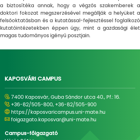
a biztosítéka annak, hogy a végzős szakemberek a
doktori fokozat megszerzésével megállják a helyüket a
felsőoktatásban és a kutatással-fejlesztéssel foglalkozó
kutatóintézetekben éppen úgy, mint a gazdasági élet
magas tudományos igényű posztjain.
KAPOSVÁRI CAMPUS
7400 Kaposvár, Guba Sándor utca 40., Pf.: 16.
+36-82/505-800, +36-82/505-900
https://kaposvaricampus.uni-mate.hu
foigazgato.kaposvar@uni-mate.hu
Campus-főigazgató