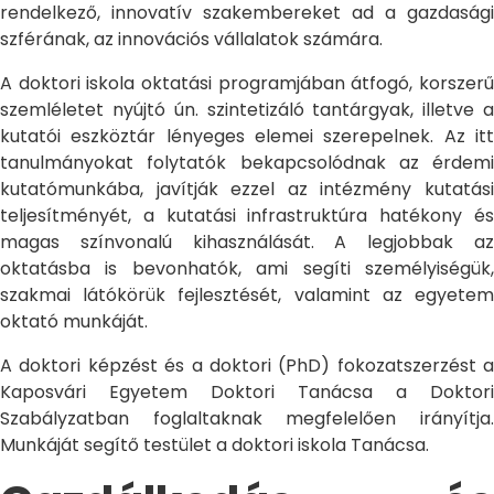
rendelkező, innovatív szakembereket ad a gazdasági
szférának, az innovációs vállalatok számára.
A doktori iskola oktatási programjában átfogó, korszerű
szemléletet nyújtó ún. szintetizáló tantárgyak, illetve a
kutatói eszköztár lényeges elemei szerepelnek. Az itt
tanulmányokat folytatók bekapcsolódnak az érdemi
kutatómunkába, javítják ezzel az intézmény kutatási
teljesítményét, a kutatási infrastruktúra hatékony és
magas színvonalú kihasználását. A legjobbak az
oktatásba is bevonhatók, ami segíti személyiségük,
szakmai látókörük fejlesztését, valamint az egyetem
oktató munkáját.
A doktori képzést és a doktori (PhD) fokozatszerzést a
Kaposvári Egyetem Doktori Tanácsa a Doktori
Szabályzatban foglaltaknak megfelelően irányítja.
Munkáját segítő testület a doktori iskola Tanácsa.