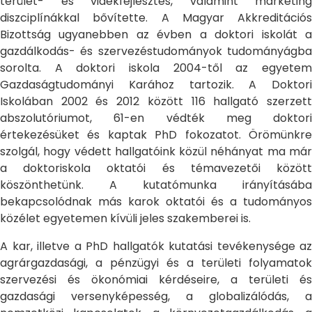
terület- és vidékfejlesztés, valamint marketing
diszciplínákkal bővítette. A Magyar Akkreditációs
Bizottság ugyanebben az évben a doktori iskolát a
gazdálkodás- és szervezéstudományok tudományágba
sorolta. A doktori iskola 2004-től az egyetem
Gazdaságtudományi Karához tartozik. A Doktori
Iskolában 2002 és 2012 között 116 hallgató szerzett
abszolutóriumot, 61-en védték meg doktori
értekezésüket és kaptak PhD fokozatot. Örömünkre
szolgál, hogy védett hallgatóink közül néhányat ma már
a doktoriskola oktatói és témavezetői között
köszönthetünk. A kutatómunka irányításába
bekapcsolódnak más karok oktatói és a tudományos
közélet egyetemen kívüli jeles szakemberei is.
A kar, illetve a PhD hallgatók kutatási tevékenysége az
agrárgazdasági, a pénzügyi és a területi folyamatok
szervezési és ökonómiai kérdéseire, a területi és
gazdasági versenyképesség, a globalizálódás, a