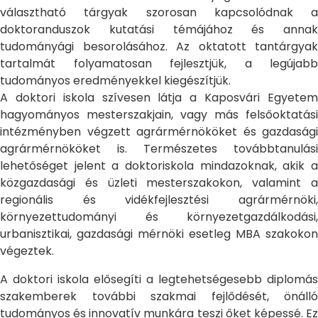
választható tárgyak szorosan kapcsolódnak a
doktoranduszok kutatási témájához és annak
tudományági besorolásához. Az oktatott tantárgyak
tartalmát folyamatosan fejlesztjük, a legújabb
tudományos eredményekkel kiegészítjük.
A doktori iskola szívesen látja a Kaposvári Egyetem
hagyományos mesterszakjain, vagy más felsőoktatási
intézményben végzett agrármérnököket és gazdasági
agrármérnököket is. Természetes továbbtanulási
lehetőséget jelent a doktoriskola mindazoknak, akik a
közgazdasági és üzleti mesterszakokon, valamint a
regionális és vidékfejlesztési agrármérnöki,
környezettudományi és környezetgazdálkodási,
urbanisztikai, gazdasági mérnöki esetleg MBA szakokon
végeztek.
A doktori iskola elősegíti a legtehetségesebb diplomás
szakemberek további szakmai fejlődését, önálló
tudományos és innovatív munkára teszi őket képessé. Ez