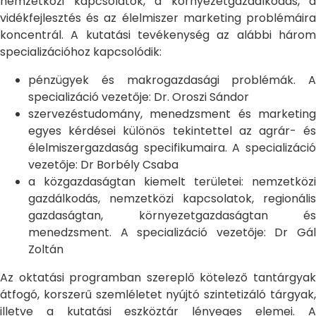
nemzetközi kapcsolatok, a környezetgazdálkodás, a
vidékfejlesztés és az élelmiszer marketing problémáira
koncentrál. A kutatási tevékenység az alábbi három
specializációhoz kapcsolódik:
pénzügyek és makrogazdasági problémák. A
specializáció vezetője: Dr. Oroszi Sándor
szervezéstudomány, menedzsment és marketing
egyes kérdései különös tekintettel az agrár- és
élelmiszergazdaság specifikumaira. A specializáció
vezetője: Dr Borbély Csaba
a közgazdaságtan kiemelt területei: nemzetközi
gazdálkodás, nemzetközi kapcsolatok, regionális
gazdaságtan, környezetgazdaságtan és
menedzsment. A specializáció vezetője: Dr Gál
Zoltán
Az oktatási programban szereplő kötelező tantárgyak
átfogó, korszerű szemléletet nyújtó szintetizáló tárgyak,
illetve a kutatási eszköztár lényeges elemei. A