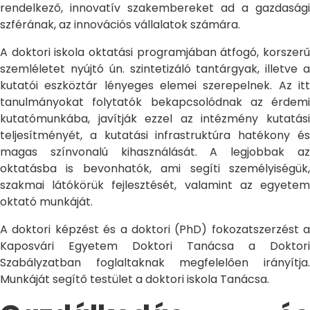
rendelkező, innovatív szakembereket ad a gazdasági
szférának, az innovációs vállalatok számára.
A doktori iskola oktatási programjában átfogó, korszerű
szemléletet nyújtó ún. szintetizáló tantárgyak, illetve a
kutatói eszköztár lényeges elemei szerepelnek. Az itt
tanulmányokat folytatók bekapcsolódnak az érdemi
kutatómunkába, javítják ezzel az intézmény kutatási
teljesítményét, a kutatási infrastruktúra hatékony és
magas színvonalú kihasználását. A legjobbak az
oktatásba is bevonhatók, ami segíti személyiségük,
szakmai látókörük fejlesztését, valamint az egyetem
oktató munkáját.
A doktori képzést és a doktori (PhD) fokozatszerzést a
Kaposvári Egyetem Doktori Tanácsa a Doktori
Szabályzatban foglaltaknak megfelelően irányítja.
Munkáját segítő testület a doktori iskola Tanácsa.