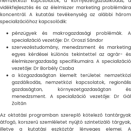
nemzetközi kapcsolatok, a környezetgazdálkodás, a
vidékfejlesztés és az élelmiszer marketing problémáira
koncentrál. A kutatási tevékenység az alábbi három
specializációhoz kapcsolódik:
pénzügyek és makrogazdasági problémák. A
specializáció vezetője: Dr. Oroszi Sándor
szervezéstudomány, menedzsment és marketing
egyes kérdései különös tekintettel az agrár- és
élelmiszergazdaság specifikumaira. A specializáció
vezetője: Dr Borbély Csaba
a közgazdaságtan kiemelt területei: nemzetközi
gazdálkodás, nemzetközi kapcsolatok, regionális
gazdaságtan, környezetgazdaságtan és
menedzsment. A specializáció vezetője: Dr Gál
Zoltán
Az oktatási programban szereplő kötelező tantárgyak
átfogó, korszerű szemléletet nyújtó szintetizáló tárgyak,
illetve a kutatási eszköztár lényeges elemei. A