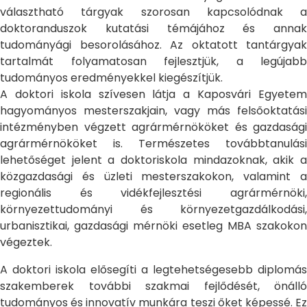
választható tárgyak szorosan kapcsolódnak a
doktoranduszok kutatási témájához és annak
tudományági besorolásához. Az oktatott tantárgyak
tartalmát folyamatosan fejlesztjük, a legújabb
tudományos eredményekkel kiegészítjük.
A doktori iskola szívesen látja a Kaposvári Egyetem
hagyományos mesterszakjain, vagy más felsőoktatási
intézményben végzett agrármérnököket és gazdasági
agrármérnököket is. Természetes továbbtanulási
lehetőséget jelent a doktoriskola mindazoknak, akik a
közgazdasági és üzleti mesterszakokon, valamint a
regionális és vidékfejlesztési agrármérnöki,
környezettudományi és környezetgazdálkodási,
urbanisztikai, gazdasági mérnöki esetleg MBA szakokon
végeztek.
A doktori iskola elősegíti a legtehetségesebb diplomás
szakemberek további szakmai fejlődését, önálló
tudományos és innovatív munkára teszi őket képessé. Ez