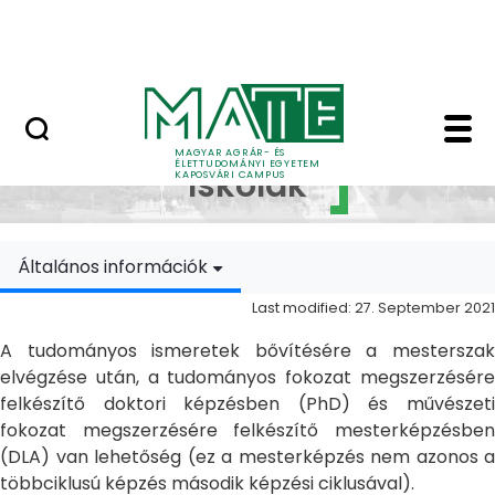
Skip to Main Content
MATE Szabadegyetem
Doktori Iskolák - Ka
Doktori
MAGYAR AGRÁR- ÉS
ÉLETTUDOMÁNYI EGYETEM
Iskolák
KAPOSVÁRI CAMPUS
Általános információk
Last modified: 27. September 2021
A tudományos ismeretek bővítésére a mesterszak
elvégzése után, a tudományos fokozat megszerzésére
felkészítő doktori képzésben (PhD) és művészeti
fokozat megszerzésére felkészítő mesterképzésben
(DLA) van lehetőség (ez a mesterképzés nem azonos a
többciklusú képzés második képzési ciklusával).