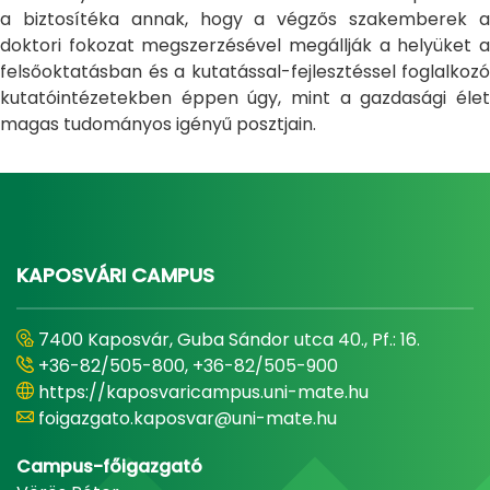
a biztosítéka annak, hogy a végzős szakemberek a
doktori fokozat megszerzésével megállják a helyüket a
felsőoktatásban és a kutatással-fejlesztéssel foglalkozó
kutatóintézetekben éppen úgy, mint a gazdasági élet
magas tudományos igényű posztjain.
KAPOSVÁRI CAMPUS
7400 Kaposvár, Guba Sándor utca 40., Pf.: 16.
+36-82/505-800, +36-82/505-900
https://kaposvaricampus.uni-mate.hu
foigazgato.kaposvar@uni-mate.hu
Campus-főigazgató