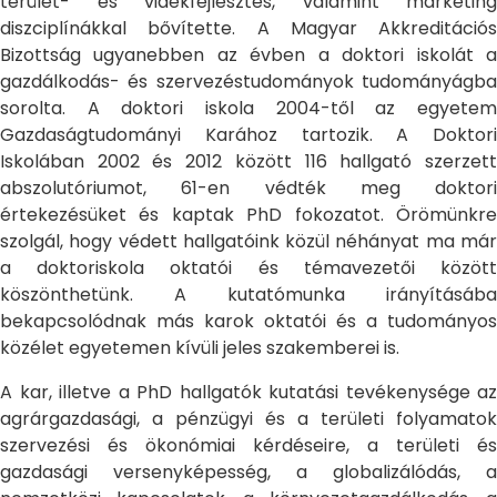
terület- és vidékfejlesztés, valamint marketing
diszciplínákkal bővítette. A Magyar Akkreditációs
Bizottság ugyanebben az évben a doktori iskolát a
gazdálkodás- és szervezéstudományok tudományágba
sorolta. A doktori iskola 2004-től az egyetem
Gazdaságtudományi Karához tartozik. A Doktori
Iskolában 2002 és 2012 között 116 hallgató szerzett
abszolutóriumot, 61-en védték meg doktori
értekezésüket és kaptak PhD fokozatot. Örömünkre
szolgál, hogy védett hallgatóink közül néhányat ma már
a doktoriskola oktatói és témavezetői között
köszönthetünk. A kutatómunka irányításába
bekapcsolódnak más karok oktatói és a tudományos
közélet egyetemen kívüli jeles szakemberei is.
A kar, illetve a PhD hallgatók kutatási tevékenysége az
agrárgazdasági, a pénzügyi és a területi folyamatok
szervezési és ökonómiai kérdéseire, a területi és
gazdasági versenyképesség, a globalizálódás, a