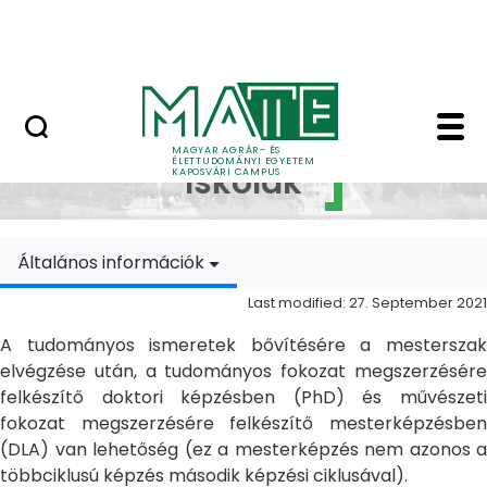
Skip to Main Content
MATE Szabadegyetem
Doktori Iskolák - Ka
Doktori
MAGYAR AGRÁR- ÉS
ÉLETTUDOMÁNYI EGYETEM
Iskolák
KAPOSVÁRI CAMPUS
Általános információk
Last modified: 27. September 2021
A tudományos ismeretek bővítésére a mesterszak
elvégzése után, a tudományos fokozat megszerzésére
felkészítő doktori képzésben (PhD) és művészeti
fokozat megszerzésére felkészítő mesterképzésben
(DLA) van lehetőség (ez a mesterképzés nem azonos a
többciklusú képzés második képzési ciklusával).