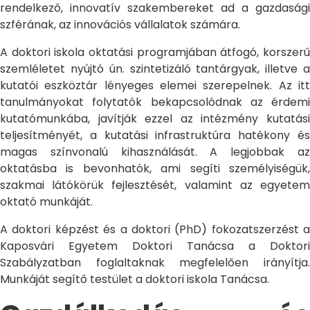
rendelkező, innovatív szakembereket ad a gazdasági
szférának, az innovációs vállalatok számára.
A doktori iskola oktatási programjában átfogó, korszerű
szemléletet nyújtó ún. szintetizáló tantárgyak, illetve a
kutatói eszköztár lényeges elemei szerepelnek. Az itt
tanulmányokat folytatók bekapcsolódnak az érdemi
kutatómunkába, javítják ezzel az intézmény kutatási
teljesítményét, a kutatási infrastruktúra hatékony és
magas színvonalú kihasználását. A legjobbak az
oktatásba is bevonhatók, ami segíti személyiségük,
szakmai látókörük fejlesztését, valamint az egyetem
oktató munkáját.
A doktori képzést és a doktori (PhD) fokozatszerzést a
Kaposvári Egyetem Doktori Tanácsa a Doktori
Szabályzatban foglaltaknak megfelelően irányítja.
Munkáját segítő testület a doktori iskola Tanácsa.