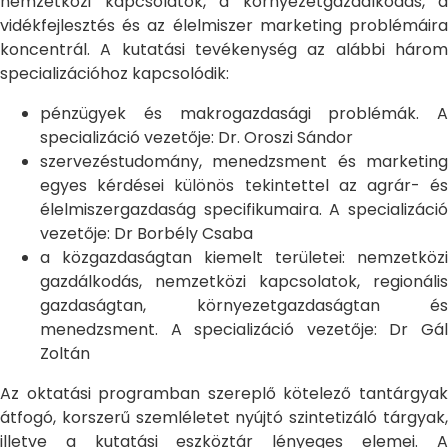
nemzetközi kapcsolatok, a környezetgazdálkodás, a
vidékfejlesztés és az élelmiszer marketing problémáira
koncentrál. A kutatási tevékenység az alábbi három
specializációhoz kapcsolódik:
pénzügyek és makrogazdasági problémák. A
specializáció vezetője: Dr. Oroszi Sándor
szervezéstudomány, menedzsment és marketing
egyes kérdései különös tekintettel az agrár- és
élelmiszergazdaság specifikumaira. A specializáció
vezetője: Dr Borbély Csaba
a közgazdaságtan kiemelt területei: nemzetközi
gazdálkodás, nemzetközi kapcsolatok, regionális
gazdaságtan, környezetgazdaságtan és
menedzsment. A specializáció vezetője: Dr Gál
Zoltán
Az oktatási programban szereplő kötelező tantárgyak
átfogó, korszerű szemléletet nyújtó szintetizáló tárgyak,
illetve a kutatási eszköztár lényeges elemei. A