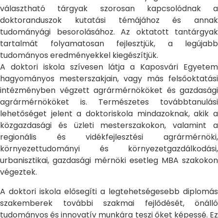
választható tárgyak szorosan kapcsolódnak a
doktoranduszok kutatási témájához és annak
tudományági besorolásához. Az oktatott tantárgyak
tartalmát folyamatosan fejlesztjük, a legújabb
tudományos eredményekkel kiegészítjük.
A doktori iskola szívesen látja a Kaposvári Egyetem
hagyományos mesterszakjain, vagy más felsőoktatási
intézményben végzett agrármérnököket és gazdasági
agrármérnököket is. Természetes továbbtanulási
lehetőséget jelent a doktoriskola mindazoknak, akik a
közgazdasági és üzleti mesterszakokon, valamint a
regionális és vidékfejlesztési agrármérnöki,
környezettudományi és környezetgazdálkodási,
urbanisztikai, gazdasági mérnöki esetleg MBA szakokon
végeztek.
A doktori iskola elősegíti a legtehetségesebb diplomás
szakemberek további szakmai fejlődését, önálló
tudományos és innovatív munkára teszi őket képessé. Ez