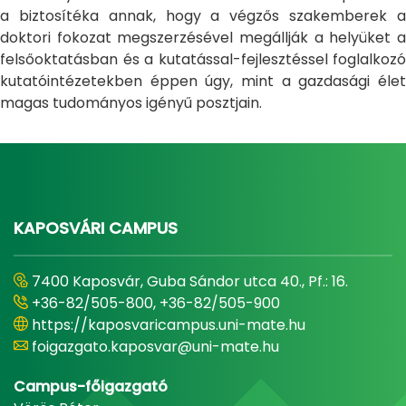
a biztosítéka annak, hogy a végzős szakemberek a
doktori fokozat megszerzésével megállják a helyüket a
felsőoktatásban és a kutatással-fejlesztéssel foglalkozó
kutatóintézetekben éppen úgy, mint a gazdasági élet
magas tudományos igényű posztjain.
KAPOSVÁRI CAMPUS
7400 Kaposvár, Guba Sándor utca 40., Pf.: 16.
+36-82/505-800, +36-82/505-900
https://kaposvaricampus.uni-mate.hu
foigazgato.kaposvar@uni-mate.hu
Campus-főigazgató