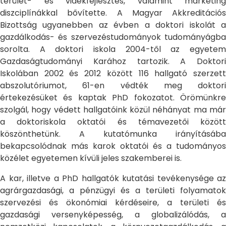
terület- és vidékfejlesztés, valamint marketing
diszciplínákkal bővítette. A Magyar Akkreditációs
Bizottság ugyanebben az évben a doktori iskolát a
gazdálkodás- és szervezéstudományok tudományágba
sorolta. A doktori iskola 2004-től az egyetem
Gazdaságtudományi Karához tartozik. A Doktori
Iskolában 2002 és 2012 között 116 hallgató szerzett
abszolutóriumot, 61-en védték meg doktori
értekezésüket és kaptak PhD fokozatot. Örömünkre
szolgál, hogy védett hallgatóink közül néhányat ma már
a doktoriskola oktatói és témavezetői között
köszönthetünk. A kutatómunka irányításába
bekapcsolódnak más karok oktatói és a tudományos
közélet egyetemen kívüli jeles szakemberei is.
A kar, illetve a PhD hallgatók kutatási tevékenysége az
agrárgazdasági, a pénzügyi és a területi folyamatok
szervezési és ökonómiai kérdéseire, a területi és
gazdasági versenyképesség, a globalizálódás, a