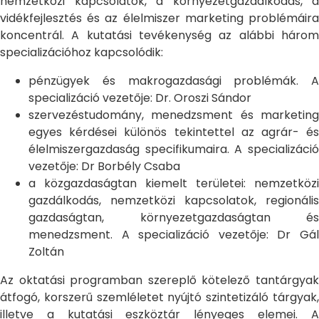
nemzetközi kapcsolatok, a környezetgazdálkodás, a
vidékfejlesztés és az élelmiszer marketing problémáira
koncentrál. A kutatási tevékenység az alábbi három
specializációhoz kapcsolódik:
pénzügyek és makrogazdasági problémák. A
specializáció vezetője: Dr. Oroszi Sándor
szervezéstudomány, menedzsment és marketing
egyes kérdései különös tekintettel az agrár- és
élelmiszergazdaság specifikumaira. A specializáció
vezetője: Dr Borbély Csaba
a közgazdaságtan kiemelt területei: nemzetközi
gazdálkodás, nemzetközi kapcsolatok, regionális
gazdaságtan, környezetgazdaságtan és
menedzsment. A specializáció vezetője: Dr Gál
Zoltán
Az oktatási programban szereplő kötelező tantárgyak
átfogó, korszerű szemléletet nyújtó szintetizáló tárgyak,
illetve a kutatási eszköztár lényeges elemei. A