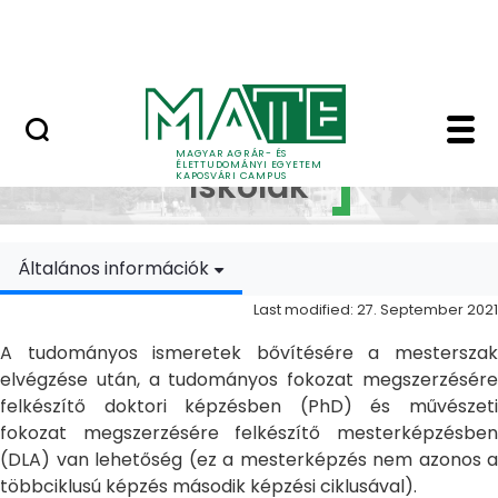
Skip to Main Content
MATE Szabadegyetem
Doktori Iskolák - Ka
Doktori
MAGYAR AGRÁR- ÉS
ÉLETTUDOMÁNYI EGYETEM
Iskolák
KAPOSVÁRI CAMPUS
Általános információk
Last modified: 27. September 2021
A tudományos ismeretek bővítésére a mesterszak
elvégzése után, a tudományos fokozat megszerzésére
felkészítő doktori képzésben (PhD) és művészeti
fokozat megszerzésére felkészítő mesterképzésben
(DLA) van lehetőség (ez a mesterképzés nem azonos a
többciklusú képzés második képzési ciklusával).