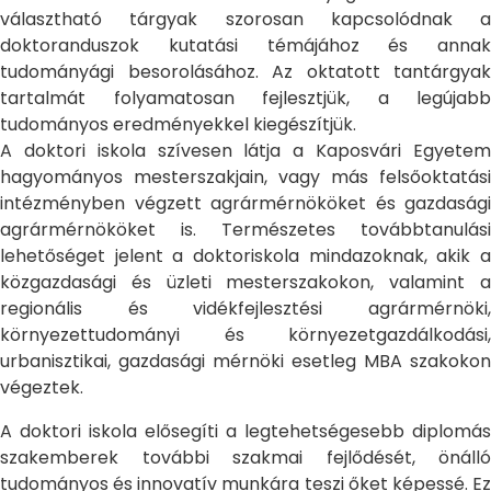
választható tárgyak szorosan kapcsolódnak a
doktoranduszok kutatási témájához és annak
tudományági besorolásához. Az oktatott tantárgyak
tartalmát folyamatosan fejlesztjük, a legújabb
tudományos eredményekkel kiegészítjük.
A doktori iskola szívesen látja a Kaposvári Egyetem
hagyományos mesterszakjain, vagy más felsőoktatási
intézményben végzett agrármérnököket és gazdasági
agrármérnököket is. Természetes továbbtanulási
lehetőséget jelent a doktoriskola mindazoknak, akik a
közgazdasági és üzleti mesterszakokon, valamint a
regionális és vidékfejlesztési agrármérnöki,
környezettudományi és környezetgazdálkodási,
urbanisztikai, gazdasági mérnöki esetleg MBA szakokon
végeztek.
A doktori iskola elősegíti a legtehetségesebb diplomás
szakemberek további szakmai fejlődését, önálló
tudományos és innovatív munkára teszi őket képessé. Ez