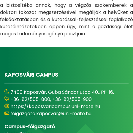
a biztosítéka annak, hogy a végzős szakemberek a
doktori fokozat megszerzésével megállják a helyüket a
felsőoktatásban és a kutatással-fejlesztéssel foglalkozó
kutatóintézetekben éppen úgy, mint a gazdasági élet
magas tudományos igényű posztjain.
KAPOSVÁRI CAMPUS
7400 Kaposvár, Guba Sándor utca 40., Pf.: 16.
+36-82/505-800, +36-82/505-900
https://kaposvaricampus.uni-mate.hu
foigazgato.kaposvar@uni-mate.hu
Campus-főigazgató