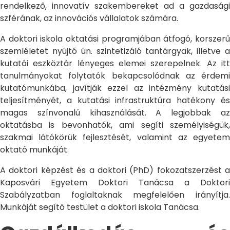
rendelkező, innovatív szakembereket ad a gazdasági
szférának, az innovációs vállalatok számára.
A doktori iskola oktatási programjában átfogó, korszerű
szemléletet nyújtó ún. szintetizáló tantárgyak, illetve a
kutatói eszköztár lényeges elemei szerepelnek. Az itt
tanulmányokat folytatók bekapcsolódnak az érdemi
kutatómunkába, javítják ezzel az intézmény kutatási
teljesítményét, a kutatási infrastruktúra hatékony és
magas színvonalú kihasználását. A legjobbak az
oktatásba is bevonhatók, ami segíti személyiségük,
szakmai látókörük fejlesztését, valamint az egyetem
oktató munkáját.
A doktori képzést és a doktori (PhD) fokozatszerzést a
Kaposvári Egyetem Doktori Tanácsa a Doktori
Szabályzatban foglaltaknak megfelelően irányítja.
Munkáját segítő testület a doktori iskola Tanácsa.