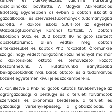
terület- és vidékfejlesztés, valamint marketing
diszciplínákkal bővítette. A Magyar Akkreditációs
Bizottság ugyanebben az évben a doktori iskolát a
gazdálkodás- és szervezéstudományok tudományágba
sorolta. A doktori iskola 2004-től az egyetem
Gazdaságtudományi Karához tartozik. A Doktori
Iskolában 2002 és 2012 között 116 hallgató szerzett
abszolutóriumot, 61-en védték meg doktori
értekezésüket és kaptak PhD fokozatot. Örömünkre
szolgál, hogy védett hallgatóink közül néhányat ma már
a doktoriskola oktatói és témavezetői között
köszönthetünk. A kutatómunka irányításába
bekapcsolódnak más karok oktatói és a tudományos
közélet egyetemen kívüli jeles szakemberei is.
A kar, illetve a PhD hallgatók kutatási tevékenysége az
agrárgazdasági, a pénzügyi és a területi folyamatok
szervezési és ökonómiai kérdéseire, a területi és
gazdasági versenyképesség, a globalizálódás, a