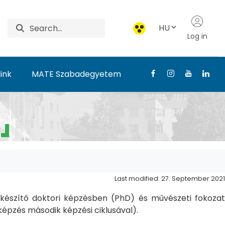
HU
Log in
ink
MATE Szabadegyetem
Last modified: 27. September 2021
észítő doktori képzésben (PhD) és művészeti fokozat
pzés második képzési ciklusával).