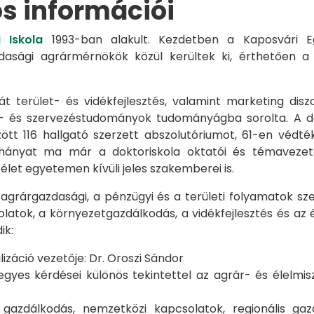
os információi
 Iskola
1993-ban alakult. Kezdetben a Kaposvári Eg
azdasági agrármérnökök közül kerültek ki, érthetően 
át terület- és vidékfejlesztés, valamint marketing disz
s- és szervezéstudományok tudományágba sorolta. A d
zött 116 hallgató szerzett abszolutóriumot, 61-en véd
éhányat ma már a doktoriskola oktatói és témavezet
et egyetemen kívüli jeles szakemberei is.
 agrárgazdasági, a pénzügyi és a területi folyamatok sze
latok, a környezetgazdálkodás, a vidékfejlesztés és az 
ik:
záció vezetője: Dr. Oroszi Sándor
s kérdései különös tekintettel az agrár- és élelmisze
i gazdálkodás, nemzetközi kapcsolatok, regionális 