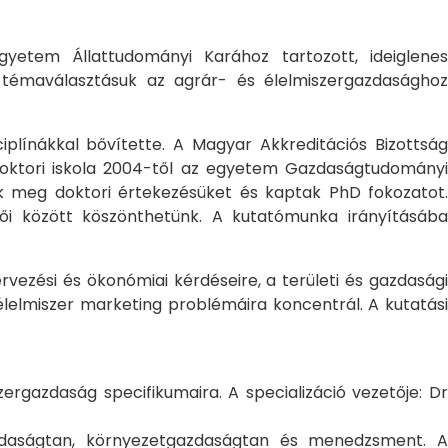
yetem Állattudományi Karához tartozott, ideiglene
a témaválasztásuk az agrár- és élelmiszergazdasághoz
ciplínákkal bővítette. A Magyar Akkreditációs Bizottság
oktori iskola 2004-től az egyetem Gazdaságtudományi
ték meg doktori értekezésüket és kaptak PhD fokozatot.
ői között köszönthetünk. A kutatómunka irányításába
rvezési és ökonómiai kérdéseire, a területi és gazdasági
élelmiszer marketing problémáira koncentrál. A kutatási
rgazdaság specifikumaira. A specializáció vezetője: Dr
gazdaságtan, környezetgazdaságtan és menedzsment. A