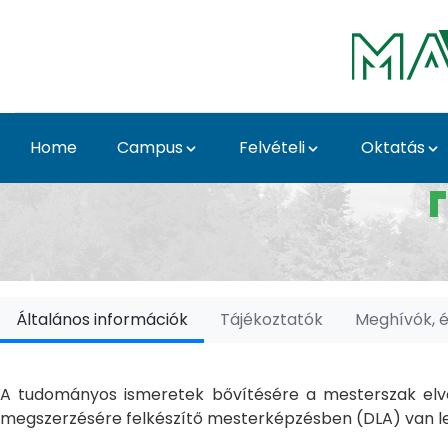
Skip to Main Content
Home
Campus
Felvételi
Oktatás
Doktori Iskolák - Ka
Általános információk
Tájékoztatók
Meghívók, 
A tudományos ismeretek bővítésére a mesterszak elvé
megszerzésére felkészítő mesterképzésben (DLA) van le