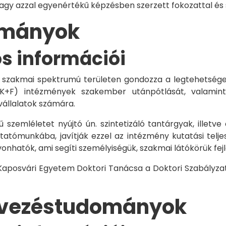
vagy azzal egyenértékű képzésben szerzett fokozattal és
dományok
os információi
 szakmai spektrumú területen gondozza a legtehetségese
 K+F) intézmények szakember utánpótlását, valamint
vállalatok számára.
 szemléletet nyújtó ún. szintetizáló tantárgyak, illetve
tómunkába, javítják ezzel az intézmény kutatási telje
vonhatók, ami segíti személyiségük, szakmai látókörük fe
 Kaposvári Egyetem Doktori Tanácsa a Doktori Szabályzat
rvezéstudományok