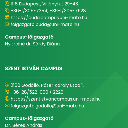
1118 Budapest, Villányi út 29-43.
+36-1/305-7354, +36-1/305-7528
https://budaicampus.uni-mate.hu
foigazgato.buda@uni-mate.hu
Campus-főigazgató
Nyitrainé dr. Sárdy Diána
SZENT ISTVÁN CAMPUS
2100 Gödöllő, Páter Károly utca 1.
+36-28/522-000 / 2220
https://szentistvancampus.uni-mate.hu
foigazgato.godollo@uni-mate.hu
Campus-főigazgató
Dr. Béres András