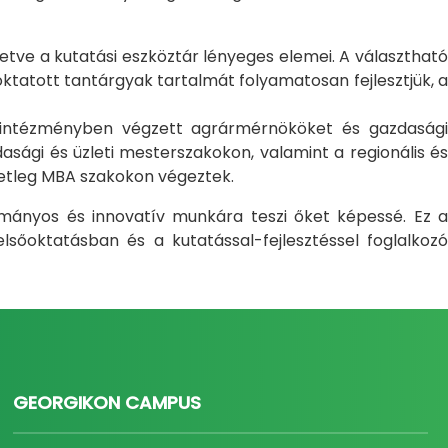
letve a kutatási eszköztár lényeges elemei. A választható
atott tantárgyak tartalmát folyamatosan fejlesztjük, a
i intézményben végzett agrármérnököket és gazdasági
sági és üzleti mesterszakokon, valamint a regionális és
setleg MBA szakokon végeztek.
ományos és innovatív munkára teszi őket képessé. Ez a
sőoktatásban és a kutatással-fejlesztéssel foglalkozó
GEORGIKON CAMPUS