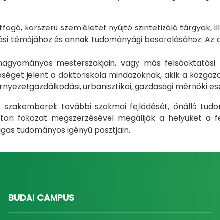
gó, korszerű szemléletet nyújtó szintetizáló tárgyak, il
i témájához és annak tudományági besorolásához. Az okt
m hagyományos mesterszakjain, vagy más felsőoktatás
éget jelent a doktoriskola mindazoknak, akik a közgazda
rnyezetgazdálkodási, urbanisztikai, gazdasági mérnöki e
ás szakemberek további szakmai fejlődését, önálló tud
ri fokozat megszerzésével megállják a helyüket a fel
gas tudományos igényű posztjain.
BUDAI CAMPUS