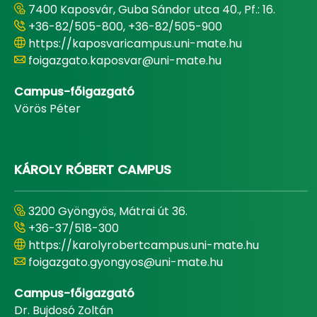
7400 Kaposvár, Guba Sándor utca 40., Pf.: 16.
+36-82/505-800, +36-82/505-900
https://kaposvaricampus.uni-mate.hu
foigazgato.kaposvar@uni-mate.hu
Campus-főigazgató
Vörös Péter
KÁROLY RÓBERT CAMPUS
3200 Gyöngyös, Mátrai út 36.
+36-37/518-300
https://karolyrobertcampus.uni-mate.hu
foigazgato.gyongyos@uni-mate.hu
Campus-főigazgató
Dr. Bujdosó Zoltán