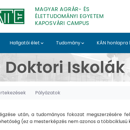
MAGYAR AGRÁR- ÉS
ÉLETTUDOMÁNYI EGYETEM
KAPOSVÁRI CAMPUS
Hallgatói élet
Tudomány
KÁN honlapra l
posvári Campus
Doktori Iskolák
értekezések
Pályázatok
gzése után, a tudományos fokozat megszerzésére felk
hetőség (ez a mesterképzés nem azonos a többciklusú ké