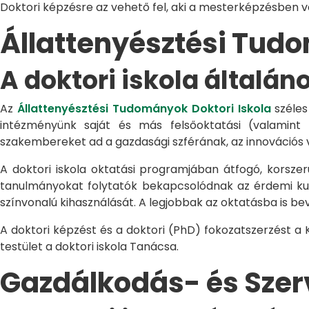
Doktori képzésre az vehető fel, aki a mesterképzésben 
Állattenyésztési Tu
A doktori iskola általán
Az
Állattenyésztési Tudományok Doktori Iskola
széles
intézményünk saját és más felsőoktatási (valamint
szakembereket ad a gazdasági szférának, az innovációs 
A doktori iskola oktatási programjában átfogó, korszerű
tanulmányokat folytatók bekapcsolódnak az érdemi kuta
színvonalú kihasználását. A legjobbak az oktatásba is be
A doktori képzést és a doktori (PhD) fokozatszerzést a
testület a doktori iskola Tanácsa.
Gazdálkodás- és Sze