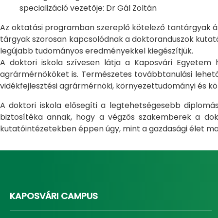
specializáció vezetője: Dr Gál Zoltán
Az oktatási programban szereplő kötelező tantárgyak átfo
tárgyak szorosan kapcsolódnak a doktoranduszok kutatás
legújabb tudományos eredményekkel kiegészítjük.
A doktori iskola szívesen látja a Kaposvári Egyete
agrármérnököket is. Természetes továbbtanulási lehetős
vidékfejlesztési agrármérnöki, környezettudományi és kö
A doktori iskola elősegíti a legtehetségesebb diplom
biztosítéka annak, hogy a végzős szakemberek a dokto
kutatóintézetekben éppen úgy, mint a gazdasági élet ma
KAPOSVÁRI CAMPUS