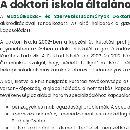
A doktori iskola általán
A
Gazdálkodás- és Szervezéstudományok Doktori
akkreditációval rendelkezett. Az első hallgatók a g
kapcsolódott.
A doktori iskola 2002-ben a képzési és kutatási profilj
ugyanebben az évben a doktori iskolát a gazdálkodá
Karához tartozik. A Doktori Iskolában 2002 és 2012 kö
Örömünkre szolgál, hogy védett hallgatóink közül n
bekapcsolódnak más karok oktatói és a tudományos közél
A kar, illetve a PhD hallgatók kutatási tevékenysége az
versenyképesség, a globalizálódás, a nemzetközi kapcso
tevékenység az alábbi három specializációhoz kapcsolód
pénzügyek és makrogazdasági problémák. A speciali
szervezéstudomány, menedzsment és marketing egye
Borbély Csaba
a közgazdaságtan kiemelt területei: nemzetköz