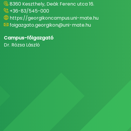
8360 Keszthely, Deák Ferenc utca 16.
+36-83/545-000
https://georgikoncampus.uni-mate.hu
foigazgato.georgikon@uni-mate.hu
Campus-főigazgató
Dr. Rózsa László