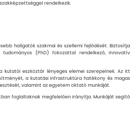
 szakképzettséggel rendelkezik.
bb hallgatók szakmai és szellemi fejlődését. Biztosítj
 tudományos (PhD) fokozattal rendelkező, innovatív
 a kutatói eszköztár lényeges elemei szerepelnek. Az itt
sítményét, a kutatási infrastruktúra hatékony és magas
jlesztését, valamint az egyetem oktató munkáját.
ban foglaltaknak megfelelően irányítja. Munkáját segítő