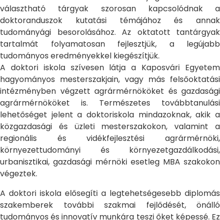
választható tárgyak szorosan kapcsolódnak a
doktoranduszok kutatási témájához és annak
tudományági besorolásához. Az oktatott tantárgyak
tartalmát folyamatosan fejlesztjük, a legújabb
tudományos eredményekkel kiegészítjük.
A doktori iskola szívesen látja a Kaposvári Egyetem
hagyományos mesterszakjain, vagy más felsőoktatási
intézményben végzett agrármérnököket és gazdasági
agrármérnököket is. Természetes továbbtanulási
lehetőséget jelent a doktoriskola mindazoknak, akik a
közgazdasági és üzleti mesterszakokon, valamint a
regionális és vidékfejlesztési agrármérnöki,
környezettudományi és környezetgazdálkodási,
urbanisztikai, gazdasági mérnöki esetleg MBA szakokon
végeztek.
A doktori iskola elősegíti a legtehetségesebb diplomás
szakemberek további szakmai fejlődését, önálló
tudományos és innovatív munkára teszi őket képessé. Ez