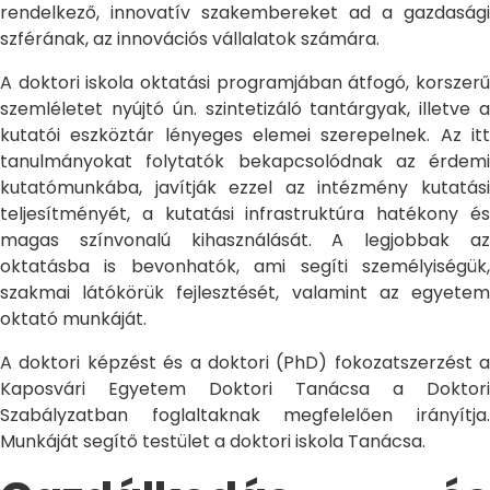
rendelkező, innovatív szakembereket ad a gazdasági
szférának, az innovációs vállalatok számára.
A doktori iskola oktatási programjában átfogó, korszerű
szemléletet nyújtó ún. szintetizáló tantárgyak, illetve a
kutatói eszköztár lényeges elemei szerepelnek. Az itt
tanulmányokat folytatók bekapcsolódnak az érdemi
kutatómunkába, javítják ezzel az intézmény kutatási
teljesítményét, a kutatási infrastruktúra hatékony és
magas színvonalú kihasználását. A legjobbak az
oktatásba is bevonhatók, ami segíti személyiségük,
szakmai látókörük fejlesztését, valamint az egyetem
oktató munkáját.
A doktori képzést és a doktori (PhD) fokozatszerzést a
Kaposvári Egyetem Doktori Tanácsa a Doktori
Szabályzatban foglaltaknak megfelelően irányítja.
Munkáját segítő testület a doktori iskola Tanácsa.