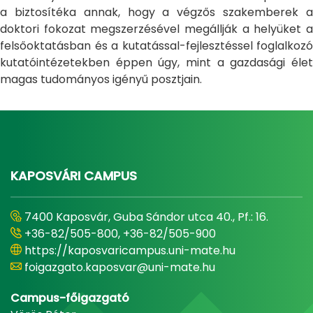
a biztosítéka annak, hogy a végzős szakemberek a
doktori fokozat megszerzésével megállják a helyüket a
felsőoktatásban és a kutatással-fejlesztéssel foglalkozó
kutatóintézetekben éppen úgy, mint a gazdasági élet
magas tudományos igényű posztjain.
KAPOSVÁRI CAMPUS
7400 Kaposvár, Guba Sándor utca 40., Pf.: 16.
+36-82/505-800, +36-82/505-900
https://kaposvaricampus.uni-mate.hu
foigazgato.kaposvar@uni-mate.hu
Campus-főigazgató