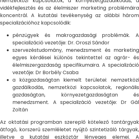
nemzetközi kapcsolatok, a környezetgazdálkodás, a
vidékfejlesztés és az élelmiszer marketing problémáira
koncentrál. A kutatási tevékenység az alábbi három
specializációhoz kapcsolódik:
pénzügyek és makrogazdasági problémák. A
specializáció vezetője: Dr. Oroszi Sándor
szervezéstudomány, menedzsment és marketing
egyes kérdései különös tekintettel az agrár- és
élelmiszergazdaság specifikumaira. A specializáció
vezetője: Dr Borbély Csaba
a közgazdaságtan kiemelt területei: nemzetközi
gazdálkodás, nemzetközi kapcsolatok, regionális
gazdaságtan, környezetgazdaságtan és
menedzsment. A specializáció vezetője: Dr Gál
Zoltán
Az oktatási programban szereplő kötelező tantárgyak
átfogó, korszerű szemléletet nyújtó szintetizáló tárgyak,
illetve a kutatási eszköztár lényeges elemei. A