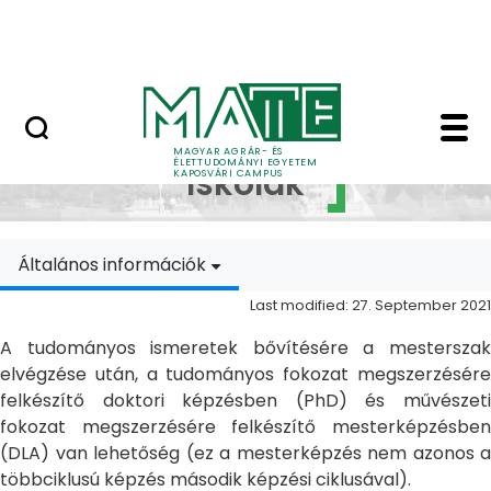
Skip to Main Content
MATE Szabadegyetem
Doktori Iskolák - Ka
Doktori
MAGYAR AGRÁR- ÉS
ÉLETTUDOMÁNYI EGYETEM
Iskolák
KAPOSVÁRI CAMPUS
Általános információk
Last modified: 27. September 2021
A tudományos ismeretek bővítésére a mesterszak
elvégzése után, a tudományos fokozat megszerzésére
felkészítő doktori képzésben (PhD) és művészeti
fokozat megszerzésére felkészítő mesterképzésben
(DLA) van lehetőség (ez a mesterképzés nem azonos a
többciklusú képzés második képzési ciklusával).