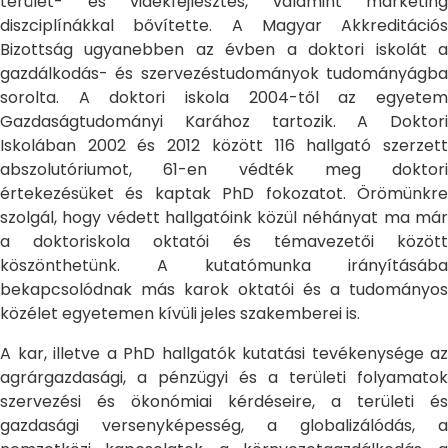
terület- és vidékfejlesztés, valamint marketing
diszciplínákkal bővítette. A Magyar Akkreditációs
Bizottság ugyanebben az évben a doktori iskolát a
gazdálkodás- és szervezéstudományok tudományágba
sorolta. A doktori iskola 2004-től az egyetem
Gazdaságtudományi Karához tartozik. A Doktori
Iskolában 2002 és 2012 között 116 hallgató szerzett
abszolutóriumot, 61-en védték meg doktori
értekezésüket és kaptak PhD fokozatot. Örömünkre
szolgál, hogy védett hallgatóink közül néhányat ma már
a doktoriskola oktatói és témavezetői között
köszönthetünk. A kutatómunka irányításába
bekapcsolódnak más karok oktatói és a tudományos
közélet egyetemen kívüli jeles szakemberei is.
A kar, illetve a PhD hallgatók kutatási tevékenysége az
agrárgazdasági, a pénzügyi és a területi folyamatok
szervezési és ökonómiai kérdéseire, a területi és
gazdasági versenyképesség, a globalizálódás, a