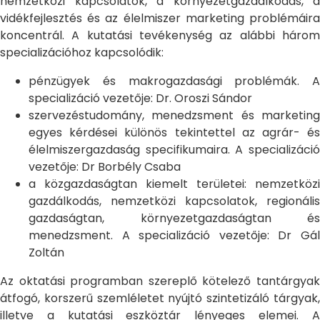
nemzetközi kapcsolatok, a környezetgazdálkodás, a
vidékfejlesztés és az élelmiszer marketing problémáira
koncentrál. A kutatási tevékenység az alábbi három
specializációhoz kapcsolódik:
pénzügyek és makrogazdasági problémák. A
specializáció vezetője: Dr. Oroszi Sándor
szervezéstudomány, menedzsment és marketing
egyes kérdései különös tekintettel az agrár- és
élelmiszergazdaság specifikumaira. A specializáció
vezetője: Dr Borbély Csaba
a közgazdaságtan kiemelt területei: nemzetközi
gazdálkodás, nemzetközi kapcsolatok, regionális
gazdaságtan, környezetgazdaságtan és
menedzsment. A specializáció vezetője: Dr Gál
Zoltán
Az oktatási programban szereplő kötelező tantárgyak
átfogó, korszerű szemléletet nyújtó szintetizáló tárgyak,
illetve a kutatási eszköztár lényeges elemei. A