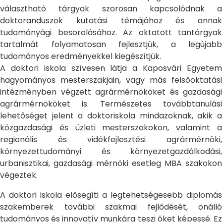
választható tárgyak szorosan kapcsolódnak a
doktoranduszok kutatási témájához és annak
tudományági besorolásához. Az oktatott tantárgyak
tartalmát folyamatosan fejlesztjük, a legújabb
tudományos eredményekkel kiegészítjük.
A doktori iskola szívesen látja a Kaposvári Egyetem
hagyományos mesterszakjain, vagy más felsőoktatási
intézményben végzett agrármérnököket és gazdasági
agrármérnököket is. Természetes továbbtanulási
lehetőséget jelent a doktoriskola mindazoknak, akik a
közgazdasági és üzleti mesterszakokon, valamint a
regionális és vidékfejlesztési agrármérnöki,
környezettudományi és környezetgazdálkodási,
urbanisztikai, gazdasági mérnöki esetleg MBA szakokon
végeztek.
A doktori iskola elősegíti a legtehetségesebb diplomás
szakemberek további szakmai fejlődését, önálló
tudományos és innovatív munkára teszi őket képessé. Ez