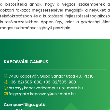
a biztosítéka annak, hogy a végzős szakemberek a
doktori fokozat megszerzésével megállják a helyüket a
felsőoktatásban és a kutatással-fejlesztéssel foglalkozó
kutatóintézetekben éppen úgy, mint a gazdasági élet
magas tudományos igényű posztjain.
KAPOSVÁRI CAMPUS
7400 Kaposvár, Guba Sándor utca 40., Pf.: 16.
+36-82/505-800, +36-82/505-900
https://kaposvaricampus.uni-mate.hu
foigazgato.kaposvar@uni-mate.hu
Campus-főigazgató