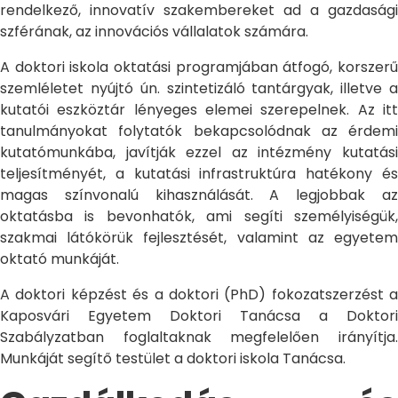
rendelkező, innovatív szakembereket ad a gazdasági
szférának, az innovációs vállalatok számára.
A doktori iskola oktatási programjában átfogó, korszerű
szemléletet nyújtó ún. szintetizáló tantárgyak, illetve a
kutatói eszköztár lényeges elemei szerepelnek. Az itt
tanulmányokat folytatók bekapcsolódnak az érdemi
kutatómunkába, javítják ezzel az intézmény kutatási
teljesítményét, a kutatási infrastruktúra hatékony és
magas színvonalú kihasználását. A legjobbak az
oktatásba is bevonhatók, ami segíti személyiségük,
szakmai látókörük fejlesztését, valamint az egyetem
oktató munkáját.
A doktori képzést és a doktori (PhD) fokozatszerzést a
Kaposvári Egyetem Doktori Tanácsa a Doktori
Szabályzatban foglaltaknak megfelelően irányítja.
Munkáját segítő testület a doktori iskola Tanácsa.