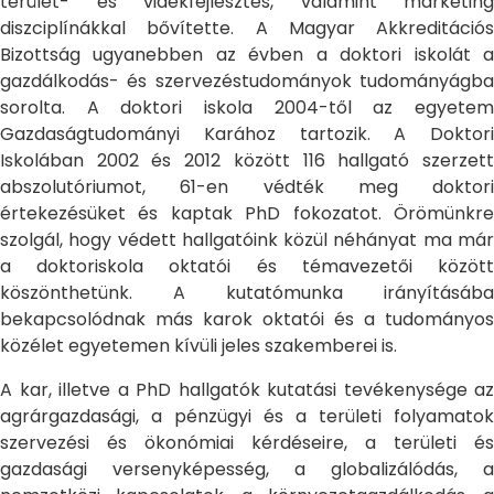
terület- és vidékfejlesztés, valamint marketing
diszciplínákkal bővítette. A Magyar Akkreditációs
Bizottság ugyanebben az évben a doktori iskolát a
gazdálkodás- és szervezéstudományok tudományágba
sorolta. A doktori iskola 2004-től az egyetem
Gazdaságtudományi Karához tartozik. A Doktori
Iskolában 2002 és 2012 között 116 hallgató szerzett
abszolutóriumot, 61-en védték meg doktori
értekezésüket és kaptak PhD fokozatot. Örömünkre
szolgál, hogy védett hallgatóink közül néhányat ma már
a doktoriskola oktatói és témavezetői között
köszönthetünk. A kutatómunka irányításába
bekapcsolódnak más karok oktatói és a tudományos
közélet egyetemen kívüli jeles szakemberei is.
A kar, illetve a PhD hallgatók kutatási tevékenysége az
agrárgazdasági, a pénzügyi és a területi folyamatok
szervezési és ökonómiai kérdéseire, a területi és
gazdasági versenyképesség, a globalizálódás, a