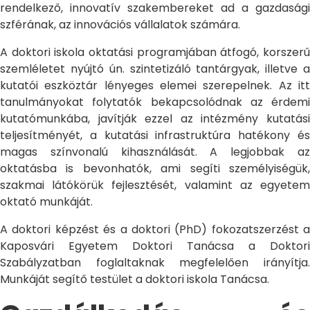
rendelkező, innovatív szakembereket ad a gazdasági
szférának, az innovációs vállalatok számára.
A doktori iskola oktatási programjában átfogó, korszerű
szemléletet nyújtó ún. szintetizáló tantárgyak, illetve a
kutatói eszköztár lényeges elemei szerepelnek. Az itt
tanulmányokat folytatók bekapcsolódnak az érdemi
kutatómunkába, javítják ezzel az intézmény kutatási
teljesítményét, a kutatási infrastruktúra hatékony és
magas színvonalú kihasználását. A legjobbak az
oktatásba is bevonhatók, ami segíti személyiségük,
szakmai látókörük fejlesztését, valamint az egyetem
oktató munkáját.
A doktori képzést és a doktori (PhD) fokozatszerzést a
Kaposvári Egyetem Doktori Tanácsa a Doktori
Szabályzatban foglaltaknak megfelelően irányítja.
Munkáját segítő testület a doktori iskola Tanácsa.