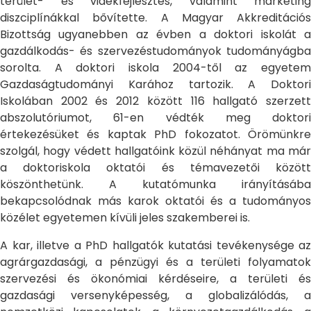
terület- és vidékfejlesztés, valamint marketing
diszciplínákkal bővítette. A Magyar Akkreditációs
Bizottság ugyanebben az évben a doktori iskolát a
gazdálkodás- és szervezéstudományok tudományágba
sorolta. A doktori iskola 2004-től az egyetem
Gazdaságtudományi Karához tartozik. A Doktori
Iskolában 2002 és 2012 között 116 hallgató szerzett
abszolutóriumot, 61-en védték meg doktori
értekezésüket és kaptak PhD fokozatot. Örömünkre
szolgál, hogy védett hallgatóink közül néhányat ma már
a doktoriskola oktatói és témavezetői között
köszönthetünk. A kutatómunka irányításába
bekapcsolódnak más karok oktatói és a tudományos
közélet egyetemen kívüli jeles szakemberei is.
A kar, illetve a PhD hallgatók kutatási tevékenysége az
agrárgazdasági, a pénzügyi és a területi folyamatok
szervezési és ökonómiai kérdéseire, a területi és
gazdasági versenyképesség, a globalizálódás, a