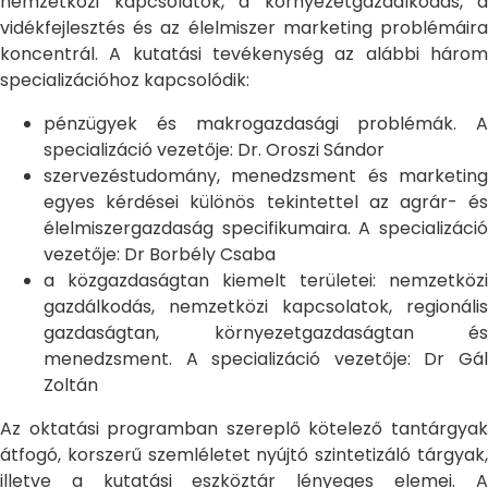
nemzetközi kapcsolatok, a környezetgazdálkodás, a
vidékfejlesztés és az élelmiszer marketing problémáira
koncentrál. A kutatási tevékenység az alábbi három
specializációhoz kapcsolódik:
pénzügyek és makrogazdasági problémák. A
specializáció vezetője: Dr. Oroszi Sándor
szervezéstudomány, menedzsment és marketing
egyes kérdései különös tekintettel az agrár- és
élelmiszergazdaság specifikumaira. A specializáció
vezetője: Dr Borbély Csaba
a közgazdaságtan kiemelt területei: nemzetközi
gazdálkodás, nemzetközi kapcsolatok, regionális
gazdaságtan, környezetgazdaságtan és
menedzsment. A specializáció vezetője: Dr Gál
Zoltán
Az oktatási programban szereplő kötelező tantárgyak
átfogó, korszerű szemléletet nyújtó szintetizáló tárgyak,
illetve a kutatási eszköztár lényeges elemei. A