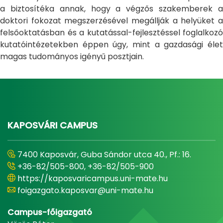
a biztosítéka annak, hogy a végzős szakemberek a
doktori fokozat megszerzésével megállják a helyüket a
felsőoktatásban és a kutatással-fejlesztéssel foglalkozó
kutatóintézetekben éppen úgy, mint a gazdasági élet
magas tudományos igényű posztjain.
KAPOSVÁRI CAMPUS
7400 Kaposvár, Guba Sándor utca 40., Pf.: 16.
+36-82/505-800, +36-82/505-900
https://kaposvaricampus.uni-mate.hu
foigazgato.kaposvar@uni-mate.hu
Campus-főigazgató