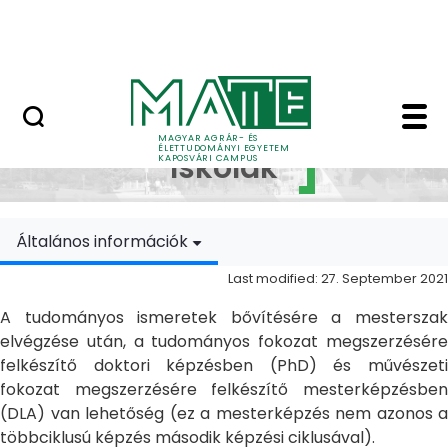
Skip to Main Content
MATE Szabadegyetem
Doktori Iskolák - Ka
Doktori
MAGYAR AGRÁR- ÉS
ÉLETTUDOMÁNYI EGYETEM
Iskolák
KAPOSVÁRI CAMPUS
Általános információk
Last modified: 27. September 2021
A tudományos ismeretek bővítésére a mesterszak
elvégzése után, a tudományos fokozat megszerzésére
felkészítő doktori képzésben (PhD) és művészeti
fokozat megszerzésére felkészítő mesterképzésben
(DLA) van lehetőség (ez a mesterképzés nem azonos a
többciklusú képzés második képzési ciklusával).