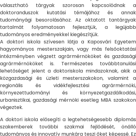
választható tárgyak szorosan kapcsolódnak a
doktoranduszok kutatási témájához és annak
tudományági besorolásához. Az oktatott tantárgyak
tartalmát folyamatosan fejlesztjük, a legújabb
tudományos eredményekkel kiegészítjük.
A doktori iskola szívesen látja a Kaposvári Egyetem
hagyományos mesterszakjain, vagy más felsőoktatási
intézményben végzett agrármérnököket és gazdasági
agrármérnököket is. Természetes továbbtanulási
lehetőséget jelent a doktoriskola mindazoknak, akik a
közgazdasági és üzleti mesterszakokon, valamint a
regionális és vidékfejlesztési agrármérnöki,
környezettudományi és környezetgazdálkodási,
urbanisztikai, gazdasági mérnöki esetleg MBA szakokon
végeztek.
A doktori iskola elősegíti a legtehetségesebb diplomás
szakemberek további szakmai fejlődését, önálló
tudományos és innovatív munkára teszi őket képessé. Ez