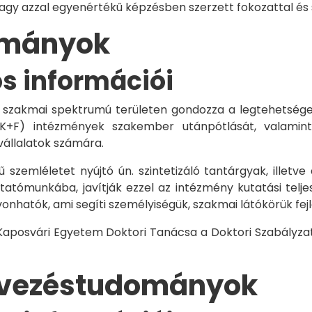
vagy azzal egyenértékű képzésben szerzett fokozattal és
dományok
os információi
 szakmai spektrumú területen gondozza a legtehetségese
 K+F) intézmények szakember utánpótlását, valamint
vállalatok számára.
 szemléletet nyújtó ún. szintetizáló tantárgyak, illetve
tómunkába, javítják ezzel az intézmény kutatási telje
vonhatók, ami segíti személyiségük, szakmai látókörük fe
 Kaposvári Egyetem Doktori Tanácsa a Doktori Szabályzat
rvezéstudományok