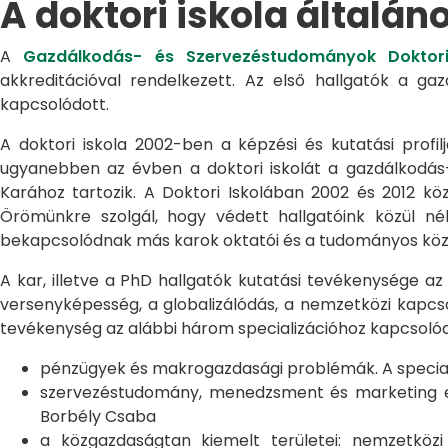
A doktori iskola általán
A
Gazdálkodás- és Szervezéstudományok Doktori
akkreditációval rendelkezett. Az első hallgatók a g
kapcsolódott.
A doktori iskola 2002-ben a képzési és kutatási profilj
ugyanebben az évben a doktori iskolát a gazdálkodá
Karához tartozik. A Doktori Iskolában 2002 és 2012 kö
Örömünkre szolgál, hogy védett hallgatóink közül n
bekapcsolódnak más karok oktatói és a tudományos közél
A kar, illetve a PhD hallgatók kutatási tevékenysége az
versenyképesség, a globalizálódás, a nemzetközi kapcso
tevékenység az alábbi három specializációhoz kapcsolód
pénzügyek és makrogazdasági problémák. A speciali
szervezéstudomány, menedzsment és marketing egye
Borbély Csaba
a közgazdaságtan kiemelt területei: nemzetköz