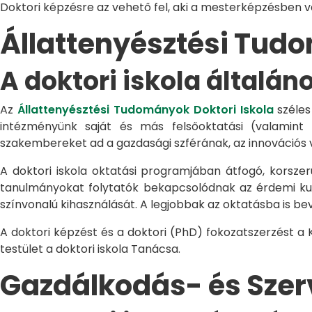
Doktori képzésre az vehető fel, aki a mesterképzésben 
Állattenyésztési Tu
A doktori iskola általán
Az
Állattenyésztési Tudományok Doktori Iskola
széles
intézményünk saját és más felsőoktatási (valamint
szakembereket ad a gazdasági szférának, az innovációs 
A doktori iskola oktatási programjában átfogó, korszerű
tanulmányokat folytatók bekapcsolódnak az érdemi kuta
színvonalú kihasználását. A legjobbak az oktatásba is be
A doktori képzést és a doktori (PhD) fokozatszerzést a
testület a doktori iskola Tanácsa.
Gazdálkodás- és Sze