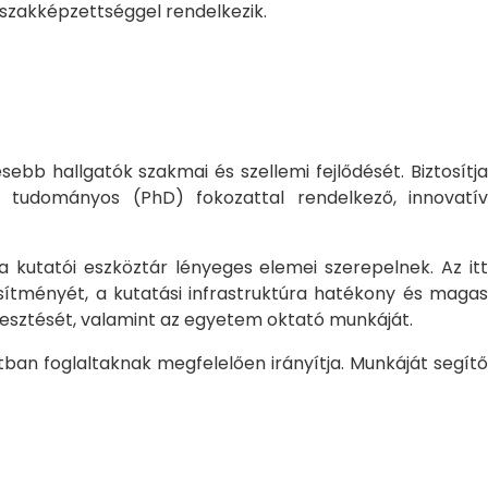
 szakképzettséggel rendelkezik.
bb hallgatók szakmai és szellemi fejlődését. Biztosítj
 tudományos (PhD) fokozattal rendelkező, innovatív
 a kutatói eszköztár lényeges elemei szerepelnek. Az itt
sítményét, a kutatási infrastruktúra hatékony és magas
jlesztését, valamint az egyetem oktató munkáját.
ban foglaltaknak megfelelően irányítja. Munkáját segítő