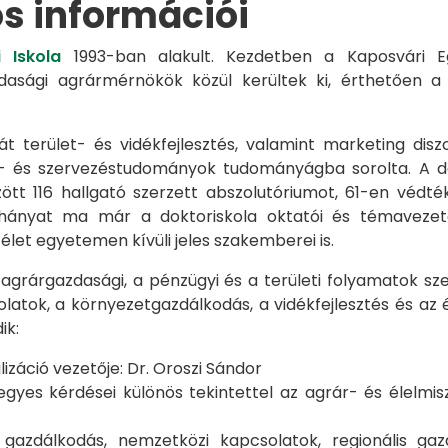
os információi
 Iskola
1993-ban alakult. Kezdetben a Kaposvári Eg
azdasági agrármérnökök közül kerültek ki, érthetően 
át terület- és vidékfejlesztés, valamint marketing disz
s- és szervezéstudományok tudományágba sorolta. A d
zött 116 hallgató szerzett abszolutóriumot, 61-en véd
éhányat ma már a doktoriskola oktatói és témavezet
et egyetemen kívüli jeles szakemberei is.
 agrárgazdasági, a pénzügyi és a területi folyamatok sze
latok, a környezetgazdálkodás, a vidékfejlesztés és az 
ik:
záció vezetője: Dr. Oroszi Sándor
s kérdései különös tekintettel az agrár- és élelmisze
i gazdálkodás, nemzetközi kapcsolatok, regionális 