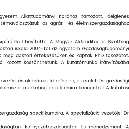
yetem Állattudományi Karához tartozott, ideiglene
a témaválasztásuk az agrár- és élelmiszergazdasághoz
ciplínákkal bővítette. A Magyar Akkreditációs Bizottság
oktori iskola 2004-től az egyetem Gazdaságtudományi
ték meg doktori értekezésüket és kaptak PhD fokozatot.
ői között köszönthetünk. A kutatómunka irányításába
rvezési és ökonómiai kérdéseire, a területi és gazdasági
élelmiszer marketing problémáira koncentrál. A kutatási
rgazdaság specifikumaira. A specializáció vezetője: Dr
gazdaságtan, környezetgazdaságtan és menedzsment. A