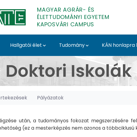
MAGYAR AGRÁR- ÉS
ÉLETTUDOMÁNYI EGYETEM
KAPOSVÁRI CAMPUS
Hallgatói élet
Tudomány
KÁN honlapra l
posvári Campus
Doktori Iskolák
értekezések
Pályázatok
gzése után, a tudományos fokozat megszerzésére felk
hetőség (ez a mesterképzés nem azonos a többciklusú ké