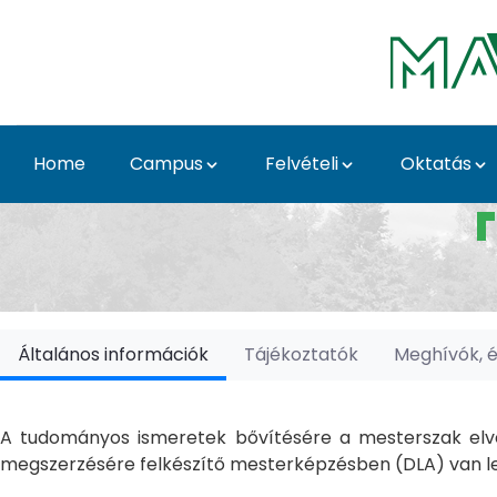
Skip to Main Content
Home
Campus
Felvételi
Oktatás
Doktori Iskolák - Ka
Általános információk
Tájékoztatók
Meghívók, 
A tudományos ismeretek bővítésére a mesterszak elvé
megszerzésére felkészítő mesterképzésben (DLA) van le