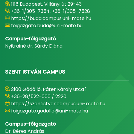
1118 Budapest, Villányi út 29-43.
+36-1/305-7354, +36-1/305-7528
https://budaicampus.uni-mate.hu
foigazgato.buda@uni-mate.hu
Campus-főigazgató
Nyitrainé dr. Sárdy Diána
SZENT ISTVÁN CAMPUS
2100 Gödöllő, Páter Károly utca 1.
+36-28/522-000 / 2220
https://szentistvancampus.uni-mate.hu
foigazgato.godollo@uni-mate.hu
Campus-főigazgató
Dr. Béres András