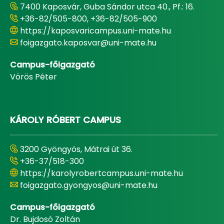
7400 Kaposvár, Guba Sándor utca 40., Pf.: 16.
+36-82/505-800, +36-82/505-900
https://kaposvaricampus.uni-mate.hu
foigazgato.kaposvar@uni-mate.hu
Campus-főigazgató
Vörös Péter
KÁROLY RÓBERT CAMPUS
3200 Gyöngyös, Mátrai út 36.
+36-37/518-300
https://karolyrobertcampus.uni-mate.hu
foigazgato.gyongyos@uni-mate.hu
Campus-főigazgató
Dr. Bujdosó Zoltán