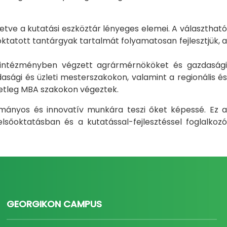
letve a kutatási eszköztár lényeges elemei. A választható
atott tantárgyak tartalmát folyamatosan fejlesztjük, a
i intézményben végzett agrármérnököket és gazdasági
sági és üzleti mesterszakokon, valamint a regionális és
setleg MBA szakokon végeztek.
ományos és innovatív munkára teszi őket képessé. Ez a
sőoktatásban és a kutatással-fejlesztéssel foglalkozó
GEORGIKON CAMPUS