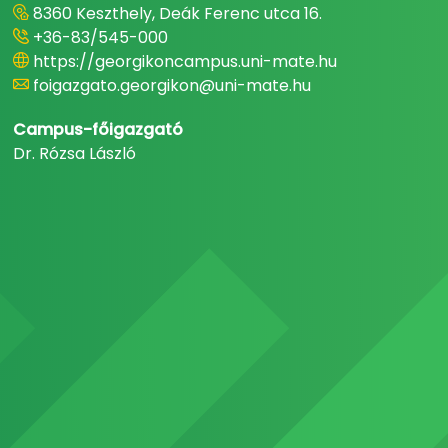
8360 Keszthely, Deák Ferenc utca 16.
+36-83/545-000
https://georgikoncampus.uni-mate.hu
foigazgato.georgikon@uni-mate.hu
Campus-főigazgató
Dr. Rózsa László