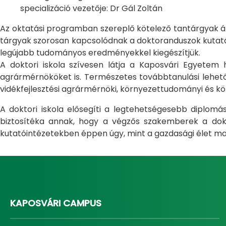
specializáció vezetője: Dr Gál Zoltán
Az oktatási programban szereplő kötelező tantárgyak átfo
tárgyak szorosan kapcsolódnak a doktoranduszok kutatás
legújabb tudományos eredményekkel kiegészítjük.
A doktori iskola szívesen látja a Kaposvári Egyete
agrármérnököket is. Természetes továbbtanulási lehetős
vidékfejlesztési agrármérnöki, környezettudományi és kö
A doktori iskola elősegíti a legtehetségesebb diplom
biztosítéka annak, hogy a végzős szakemberek a dokto
kutatóintézetekben éppen úgy, mint a gazdasági élet ma
KAPOSVÁRI CAMPUS