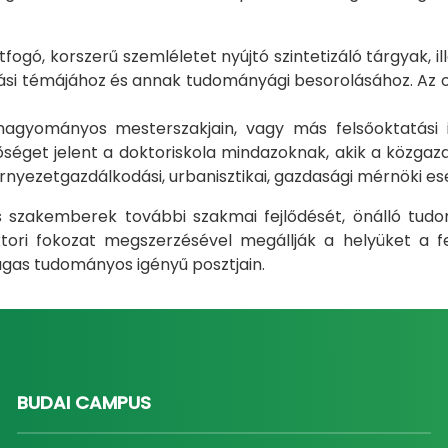
gó, korszerű szemléletet nyújtó szintetizáló tárgyak, il
i témájához és annak tudományági besorolásához. Az okt
m hagyományos mesterszakjain, vagy más felsőoktatás
éget jelent a doktoriskola mindazoknak, akik a közgazda
rnyezetgazdálkodási, urbanisztikai, gazdasági mérnöki e
ás szakemberek további szakmai fejlődését, önálló tud
ri fokozat megszerzésével megállják a helyüket a fel
gas tudományos igényű posztjain.
BUDAI CAMPUS