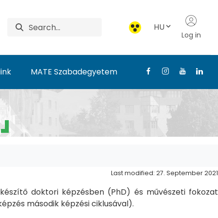
HU
Log in
ink
MATE Szabadegyetem
Last modified: 27. September 2021
észítő doktori képzésben (PhD) és művészeti fokozat
pzés második képzési ciklusával).