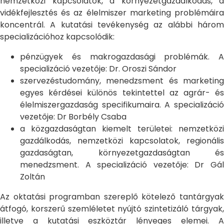
nemzetközi kapcsolatok, a környezetgazdálkodás, a
vidékfejlesztés és az élelmiszer marketing problémáira
koncentrál. A kutatási tevékenység az alábbi három
specializációhoz kapcsolódik:
pénzügyek és makrogazdasági problémák. A
specializáció vezetője: Dr. Oroszi Sándor
szervezéstudomány, menedzsment és marketing
egyes kérdései különös tekintettel az agrár- és
élelmiszergazdaság specifikumaira. A specializáció
vezetője: Dr Borbély Csaba
a közgazdaságtan kiemelt területei: nemzetközi
gazdálkodás, nemzetközi kapcsolatok, regionális
gazdaságtan, környezetgazdaságtan és
menedzsment. A specializáció vezetője: Dr Gál
Zoltán
Az oktatási programban szereplő kötelező tantárgyak
átfogó, korszerű szemléletet nyújtó szintetizáló tárgyak,
illetve a kutatási eszköztár lényeges elemei. A