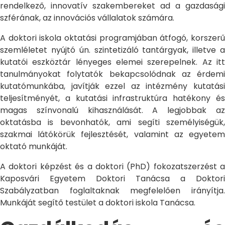
rendelkező, innovatív szakembereket ad a gazdasági
szférának, az innovációs vállalatok számára.
A doktori iskola oktatási programjában átfogó, korszerű
szemléletet nyújtó ún. szintetizáló tantárgyak, illetve a
kutatói eszköztár lényeges elemei szerepelnek. Az itt
tanulmányokat folytatók bekapcsolódnak az érdemi
kutatómunkába, javítják ezzel az intézmény kutatási
teljesítményét, a kutatási infrastruktúra hatékony és
magas színvonalú kihasználását. A legjobbak az
oktatásba is bevonhatók, ami segíti személyiségük,
szakmai látókörük fejlesztését, valamint az egyetem
oktató munkáját.
A doktori képzést és a doktori (PhD) fokozatszerzést a
Kaposvári Egyetem Doktori Tanácsa a Doktori
Szabályzatban foglaltaknak megfelelően irányítja.
Munkáját segítő testület a doktori iskola Tanácsa.