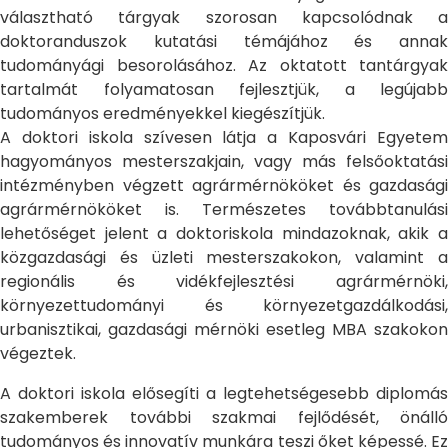
választható tárgyak szorosan kapcsolódnak a
doktoranduszok kutatási témájához és annak
tudományági besorolásához. Az oktatott tantárgyak
tartalmát folyamatosan fejlesztjük, a legújabb
tudományos eredményekkel kiegészítjük.
A doktori iskola szívesen látja a Kaposvári Egyetem
hagyományos mesterszakjain, vagy más felsőoktatási
intézményben végzett agrármérnököket és gazdasági
agrármérnököket is. Természetes továbbtanulási
lehetőséget jelent a doktoriskola mindazoknak, akik a
közgazdasági és üzleti mesterszakokon, valamint a
regionális és vidékfejlesztési agrármérnöki,
környezettudományi és környezetgazdálkodási,
urbanisztikai, gazdasági mérnöki esetleg MBA szakokon
végeztek.
A doktori iskola elősegíti a legtehetségesebb diplomás
szakemberek további szakmai fejlődését, önálló
tudományos és innovatív munkára teszi őket képessé. Ez