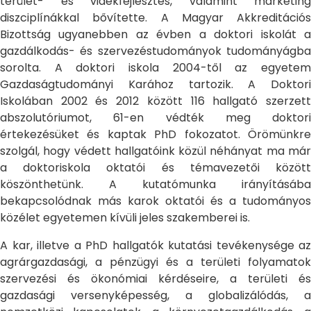
terület- és vidékfejlesztés, valamint marketing
diszciplínákkal bővítette. A Magyar Akkreditációs
Bizottság ugyanebben az évben a doktori iskolát a
gazdálkodás- és szervezéstudományok tudományágba
sorolta. A doktori iskola 2004-től az egyetem
Gazdaságtudományi Karához tartozik. A Doktori
Iskolában 2002 és 2012 között 116 hallgató szerzett
abszolutóriumot, 61-en védték meg doktori
értekezésüket és kaptak PhD fokozatot. Örömünkre
szolgál, hogy védett hallgatóink közül néhányat ma már
a doktoriskola oktatói és témavezetői között
köszönthetünk. A kutatómunka irányításába
bekapcsolódnak más karok oktatói és a tudományos
közélet egyetemen kívüli jeles szakemberei is.
A kar, illetve a PhD hallgatók kutatási tevékenysége az
agrárgazdasági, a pénzügyi és a területi folyamatok
szervezési és ökonómiai kérdéseire, a területi és
gazdasági versenyképesség, a globalizálódás, a