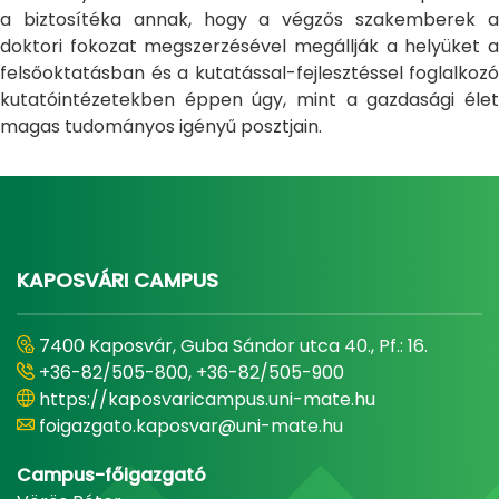
a biztosítéka annak, hogy a végzős szakemberek a
doktori fokozat megszerzésével megállják a helyüket a
felsőoktatásban és a kutatással-fejlesztéssel foglalkozó
kutatóintézetekben éppen úgy, mint a gazdasági élet
magas tudományos igényű posztjain.
KAPOSVÁRI CAMPUS
7400 Kaposvár, Guba Sándor utca 40., Pf.: 16.
+36-82/505-800, +36-82/505-900
https://kaposvaricampus.uni-mate.hu
foigazgato.kaposvar@uni-mate.hu
Campus-főigazgató