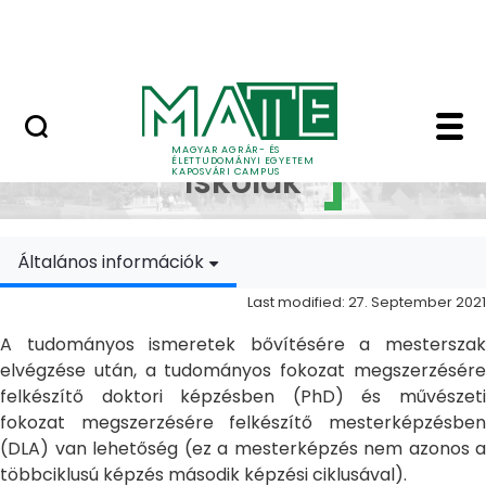
Skip to Main Content
MATE Szabadegyetem
Doktori Iskolák - Ka
Doktori
MAGYAR AGRÁR- ÉS
ÉLETTUDOMÁNYI EGYETEM
Iskolák
KAPOSVÁRI CAMPUS
Általános információk
Last modified: 27. September 2021
A tudományos ismeretek bővítésére a mesterszak
elvégzése után, a tudományos fokozat megszerzésére
felkészítő doktori képzésben (PhD) és művészeti
fokozat megszerzésére felkészítő mesterképzésben
(DLA) van lehetőség (ez a mesterképzés nem azonos a
többciklusú képzés második képzési ciklusával).