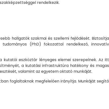
 szakképzettséggel rendelkezik.
bb hallgatók szakmai és szellemi fejlődését. Biztosítj
 tudományos (PhD) fokozattal rendelkező, innovatív
 a kutatói eszköztár lényeges elemei szerepelnek. Az itt
sítményét, a kutatási infrastruktúra hatékony és magas
jlesztését, valamint az egyetem oktató munkáját.
ban foglaltaknak megfelelően irányítja. Munkáját segítő