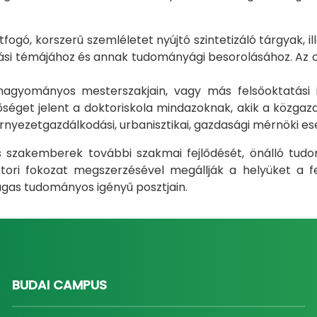
gó, korszerű szemléletet nyújtó szintetizáló tárgyak, il
i témájához és annak tudományági besorolásához. Az okt
m hagyományos mesterszakjain, vagy más felsőoktatás
éget jelent a doktoriskola mindazoknak, akik a közgazda
rnyezetgazdálkodási, urbanisztikai, gazdasági mérnöki e
ás szakemberek további szakmai fejlődését, önálló tud
ri fokozat megszerzésével megállják a helyüket a fel
gas tudományos igényű posztjain.
BUDAI CAMPUS