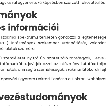
vagy azzal egyenértékű képzésben szerzett fokozattal és
dományok
os információi
 szakmai spektrumú területen gondozza a legtehetségese
 K+F) intézmények szakember utánpótlását, valamint
vállalatok számára.
 szemléletet nyújtó ún. szintetizáló tantárgyak, illetve
tómunkába, javítják ezzel az intézmény kutatási telje
vonhatók, ami segíti személyiségük, szakmai látókörük fe
 Kaposvári Egyetem Doktori Tanácsa a Doktori Szabályzat
rvezéstudományok