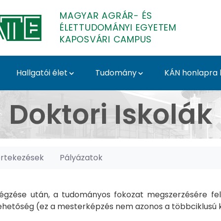
MAGYAR AGRÁR- ÉS
ÉLETTUDOMÁNYI EGYETEM
KAPOSVÁRI CAMPUS
Hallgatói élet
Tudomány
KÁN honlapra l
posvári Campus
Doktori Iskolák
értekezések
Pályázatok
gzése után, a tudományos fokozat megszerzésére felk
hetőség (ez a mesterképzés nem azonos a többciklusú ké