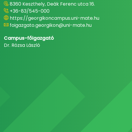
8360 Keszthely, Deák Ferenc utca 16.
+36-83/545-000
https://georgikoncampus.uni-mate.hu
foigazgato.georgikon@uni-mate.hu
Campus-főigazgató
Dr. Rózsa László