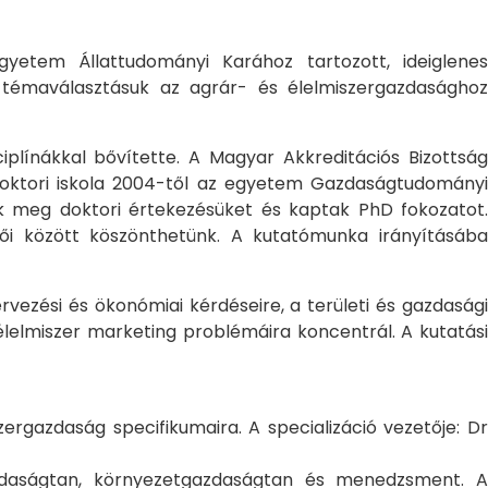
yetem Állattudományi Karához tartozott, ideiglene
a témaválasztásuk az agrár- és élelmiszergazdasághoz
ciplínákkal bővítette. A Magyar Akkreditációs Bizottság
oktori iskola 2004-től az egyetem Gazdaságtudományi
ték meg doktori értekezésüket és kaptak PhD fokozatot.
ői között köszönthetünk. A kutatómunka irányításába
rvezési és ökonómiai kérdéseire, a területi és gazdasági
élelmiszer marketing problémáira koncentrál. A kutatási
rgazdaság specifikumaira. A specializáció vezetője: Dr
gazdaságtan, környezetgazdaságtan és menedzsment. A