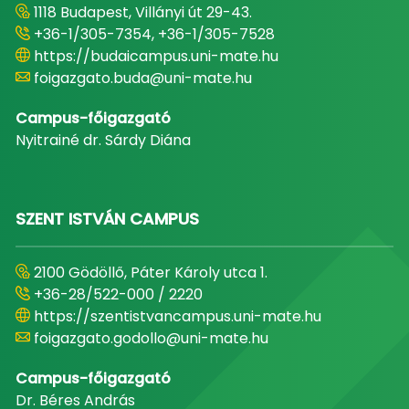
1118 Budapest, Villányi út 29-43.
+36-1/305-7354, +36-1/305-7528
https://budaicampus.uni-mate.hu
foigazgato.buda@uni-mate.hu
Campus-főigazgató
Nyitrainé dr. Sárdy Diána
SZENT ISTVÁN CAMPUS
2100 Gödöllő, Páter Károly utca 1.
+36-28/522-000 / 2220
https://szentistvancampus.uni-mate.hu
foigazgato.godollo@uni-mate.hu
Campus-főigazgató
Dr. Béres András