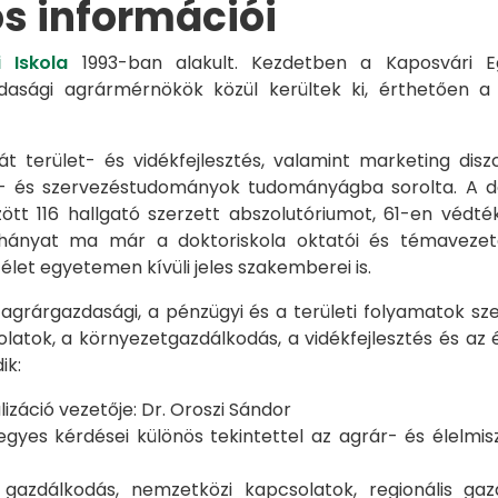
os információi
 Iskola
1993-ban alakult. Kezdetben a Kaposvári Eg
azdasági agrármérnökök közül kerültek ki, érthetően 
át terület- és vidékfejlesztés, valamint marketing disz
s- és szervezéstudományok tudományágba sorolta. A d
zött 116 hallgató szerzett abszolutóriumot, 61-en véd
éhányat ma már a doktoriskola oktatói és témavezet
et egyetemen kívüli jeles szakemberei is.
 agrárgazdasági, a pénzügyi és a területi folyamatok sze
latok, a környezetgazdálkodás, a vidékfejlesztés és az 
ik:
záció vezetője: Dr. Oroszi Sándor
s kérdései különös tekintettel az agrár- és élelmisze
i gazdálkodás, nemzetközi kapcsolatok, regionális 