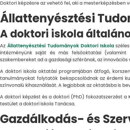
Doktori képzésre az vehető fel, aki a mesterképzésben 
Állattenyésztési Tu
A doktori iskola általán
Az
Állattenyésztési Tudományok Doktori Iskola
széles
intézményünk saját és más felsőoktatási (valamint
szakembereket ad a gazdasági szférának, az innovációs 
A doktori iskola oktatási programjában átfogó, korszerű
tanulmányokat folytatók bekapcsolódnak az érdemi kuta
színvonalú kihasználását. A legjobbak az oktatásba is be
A doktori képzést és a doktori (PhD) fokozatszerzést a
testület a doktori iskola Tanácsa.
Gazdálkodás- és Sze