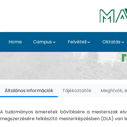
Skip to Main Content
Home
Campus
Felvételi
Oktatás
Doktori Iskolák - Ka
Általános információk
Tájékoztatók
Meghívók, 
A tudományos ismeretek bővítésére a mesterszak elvé
megszerzésére felkészítő mesterképzésben (DLA) van le