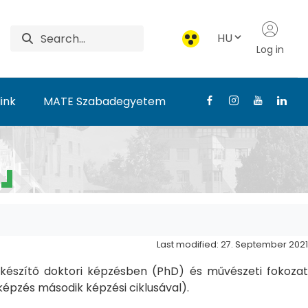
HU
Log in
ink
MATE Szabadegyetem
Last modified: 27. September 2021
észítő doktori képzésben (PhD) és művészeti fokozat
pzés második képzési ciklusával).