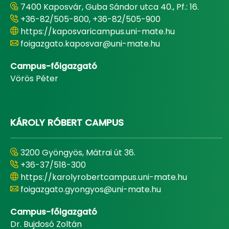
7400 Kaposvár, Guba Sándor utca 40., Pf.: 16.
+36-82/505-800, +36-82/505-900
https://kaposvaricampus.uni-mate.hu
foigazgato.kaposvar@uni-mate.hu
Campus-főigazgató
Vörös Péter
KÁROLY RÓBERT CAMPUS
3200 Gyöngyös, Mátrai út 36.
+36-37/518-300
https://karolyrobertcampus.uni-mate.hu
foigazgato.gyongyos@uni-mate.hu
Campus-főigazgató
Dr. Bujdosó Zoltán