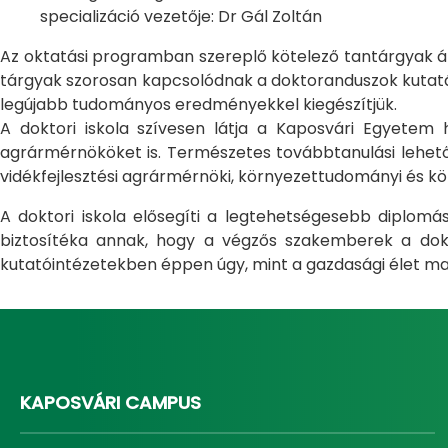
specializáció vezetője: Dr Gál Zoltán
Az oktatási programban szereplő kötelező tantárgyak átfo
tárgyak szorosan kapcsolódnak a doktoranduszok kutatás
legújabb tudományos eredményekkel kiegészítjük.
A doktori iskola szívesen látja a Kaposvári Egyete
agrármérnököket is. Természetes továbbtanulási lehetős
vidékfejlesztési agrármérnöki, környezettudományi és kö
A doktori iskola elősegíti a legtehetségesebb diplom
biztosítéka annak, hogy a végzős szakemberek a dokto
kutatóintézetekben éppen úgy, mint a gazdasági élet ma
KAPOSVÁRI CAMPUS