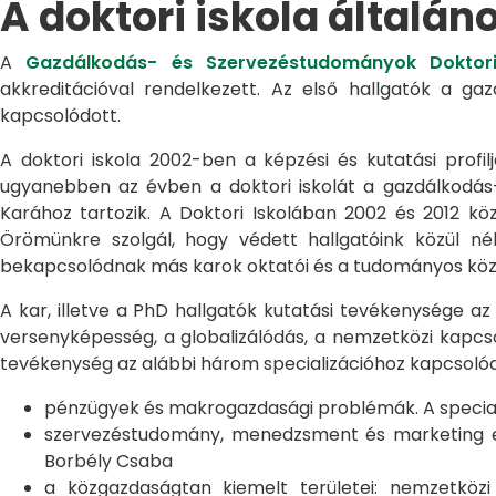
A doktori iskola általán
A
Gazdálkodás- és Szervezéstudományok Doktori
akkreditációval rendelkezett. Az első hallgatók a g
kapcsolódott.
A doktori iskola 2002-ben a képzési és kutatási profilj
ugyanebben az évben a doktori iskolát a gazdálkodá
Karához tartozik. A Doktori Iskolában 2002 és 2012 kö
Örömünkre szolgál, hogy védett hallgatóink közül n
bekapcsolódnak más karok oktatói és a tudományos közél
A kar, illetve a PhD hallgatók kutatási tevékenysége az
versenyképesség, a globalizálódás, a nemzetközi kapcso
tevékenység az alábbi három specializációhoz kapcsolód
pénzügyek és makrogazdasági problémák. A speciali
szervezéstudomány, menedzsment és marketing egye
Borbély Csaba
a közgazdaságtan kiemelt területei: nemzetköz