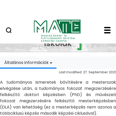
Skip to Main Content
MATE Szabadegyetem
Doktori Iskolák - Ka
Doktori
MAGYAR AGRÁR- ÉS
ÉLETTUDOMÁNYI EGYETEM
Iskolák
KAPOSVÁRI CAMPUS
Általános információk
Last modified: 27. September 2021
A tudományos ismeretek bővítésére a mesterszak
elvégzése után, a tudományos fokozat megszerzésére
felkészítő doktori képzésben (PhD) és művészeti
fokozat megszerzésére felkészítő mesterképzésben
(DLA) van lehetőség (ez a mesterképzés nem azonos a
többciklusú képzés második képzési ciklusával).