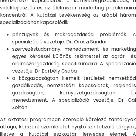
nemzetközi kapcsolatok, a környezetgazdálkodás, a
vidékfejlesztés és az élelmiszer marketing problémáira
koncentrál. A kutatási tevékenység az alábbi három
specializációhoz kapcsolódik:
pénzügyek és makrogazdasági problémák. A
specializáció vezetője: Dr. Oroszi Sándor
szervezéstudomány, menedzsment és marketing
egyes kérdései különös tekintettel az agrár- és
élelmiszergazdaság specifikumaira. A specializáció
vezetője: Dr Borbély Csaba
a közgazdaságtan kiemelt területei: nemzetközi
gazdálkodás, nemzetközi kapcsolatok, regionális
gazdaságtan, környezetgazdaságtan és
menedzsment. A specializáció vezetője: Dr Gál
Zoltán
Az oktatási programban szereplő kötelező tantárgyak
átfogó, korszerű szemléletet nyújtó szintetizáló tárgyak,
illetve a kutatási eszköztár lényeges elemei. A