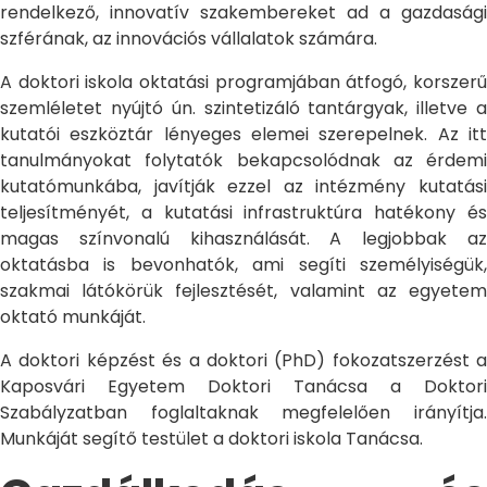
rendelkező, innovatív szakembereket ad a gazdasági
szférának, az innovációs vállalatok számára.
A doktori iskola oktatási programjában átfogó, korszerű
szemléletet nyújtó ún. szintetizáló tantárgyak, illetve a
kutatói eszköztár lényeges elemei szerepelnek. Az itt
tanulmányokat folytatók bekapcsolódnak az érdemi
kutatómunkába, javítják ezzel az intézmény kutatási
teljesítményét, a kutatási infrastruktúra hatékony és
magas színvonalú kihasználását. A legjobbak az
oktatásba is bevonhatók, ami segíti személyiségük,
szakmai látókörük fejlesztését, valamint az egyetem
oktató munkáját.
A doktori képzést és a doktori (PhD) fokozatszerzést a
Kaposvári Egyetem Doktori Tanácsa a Doktori
Szabályzatban foglaltaknak megfelelően irányítja.
Munkáját segítő testület a doktori iskola Tanácsa.