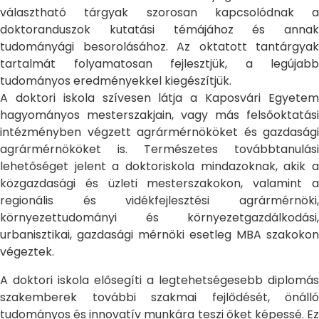
választható tárgyak szorosan kapcsolódnak a
doktoranduszok kutatási témájához és annak
tudományági besorolásához. Az oktatott tantárgyak
tartalmát folyamatosan fejlesztjük, a legújabb
tudományos eredményekkel kiegészítjük.
A doktori iskola szívesen látja a Kaposvári Egyetem
hagyományos mesterszakjain, vagy más felsőoktatási
intézményben végzett agrármérnököket és gazdasági
agrármérnököket is. Természetes továbbtanulási
lehetőséget jelent a doktoriskola mindazoknak, akik a
közgazdasági és üzleti mesterszakokon, valamint a
regionális és vidékfejlesztési agrármérnöki,
környezettudományi és környezetgazdálkodási,
urbanisztikai, gazdasági mérnöki esetleg MBA szakokon
végeztek.
A doktori iskola elősegíti a legtehetségesebb diplomás
szakemberek további szakmai fejlődését, önálló
tudományos és innovatív munkára teszi őket képessé. Ez