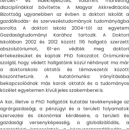
terület- és vidékfejlesztés, valamint marketing
diszciplínákkal bővítette. A Magyar Akkreditációs
Bizottság ugyanebben az évben a doktori iskolát a
gazdálkodás- és szervezéstudományok tudományágba
sorolta. A doktori iskola 2004-től az egyetem
Gazdaságtudományi Karához tartozik. A Doktori
Iskolában 2002 és 2012 között 116 hallgató szerzett
abszolutóriumot, 61-en védték meg doktori
értekezésüket és kaptak PhD fokozatot. Örömünkre
szolgál, hogy védett hallgatóink közül néhányat ma már
a doktoriskola oktatói és témavezetői között
köszönthetünk. A kutatómunka irányításába
bekapcsolódnak más karok oktatói és a tudományos
közélet egyetemen kívüli jeles szakemberei is.
A kar, illetve a PhD hallgatók kutatási tevékenysége az
agrárgazdasági, a pénzügyi és a területi folyamatok
szervezési és ökonómiai kérdéseire, a területi és
gazdasági versenyképesség, a globalizálódás, a