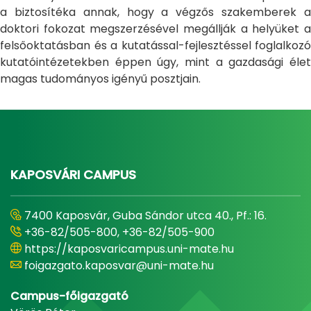
a biztosítéka annak, hogy a végzős szakemberek a
doktori fokozat megszerzésével megállják a helyüket a
felsőoktatásban és a kutatással-fejlesztéssel foglalkozó
kutatóintézetekben éppen úgy, mint a gazdasági élet
magas tudományos igényű posztjain.
KAPOSVÁRI CAMPUS
7400 Kaposvár, Guba Sándor utca 40., Pf.: 16.
+36-82/505-800, +36-82/505-900
https://kaposvaricampus.uni-mate.hu
foigazgato.kaposvar@uni-mate.hu
Campus-főigazgató