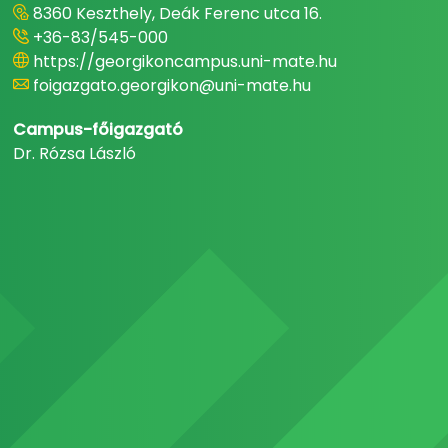
8360 Keszthely, Deák Ferenc utca 16.
+36-83/545-000
https://georgikoncampus.uni-mate.hu
foigazgato.georgikon@uni-mate.hu
Campus-főigazgató
Dr. Rózsa László