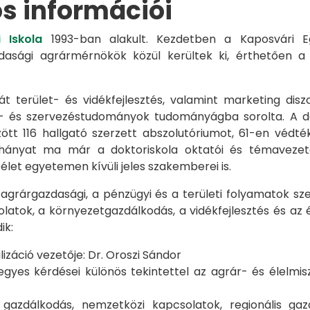
os információi
 Iskola
1993-ban alakult. Kezdetben a Kaposvári Eg
azdasági agrármérnökök közül kerültek ki, érthetően 
át terület- és vidékfejlesztés, valamint marketing disz
s- és szervezéstudományok tudományágba sorolta. A d
zött 116 hallgató szerzett abszolutóriumot, 61-en véd
éhányat ma már a doktoriskola oktatói és témavezet
et egyetemen kívüli jeles szakemberei is.
 agrárgazdasági, a pénzügyi és a területi folyamatok sze
latok, a környezetgazdálkodás, a vidékfejlesztés és az 
ik:
záció vezetője: Dr. Oroszi Sándor
s kérdései különös tekintettel az agrár- és élelmisze
i gazdálkodás, nemzetközi kapcsolatok, regionális 