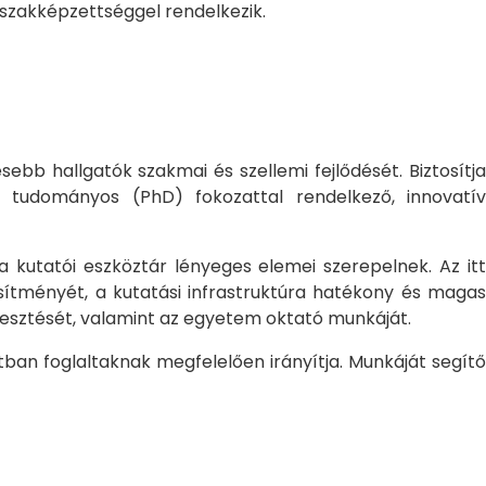
 szakképzettséggel rendelkezik.
bb hallgatók szakmai és szellemi fejlődését. Biztosítj
 tudományos (PhD) fokozattal rendelkező, innovatív
 a kutatói eszköztár lényeges elemei szerepelnek. Az itt
sítményét, a kutatási infrastruktúra hatékony és magas
jlesztését, valamint az egyetem oktató munkáját.
ban foglaltaknak megfelelően irányítja. Munkáját segítő