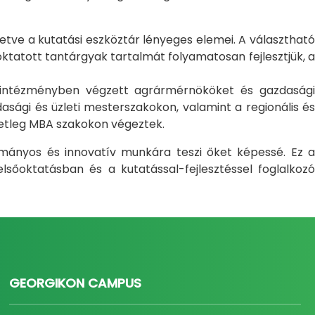
letve a kutatási eszköztár lényeges elemei. A választható
atott tantárgyak tartalmát folyamatosan fejlesztjük, a
i intézményben végzett agrármérnököket és gazdasági
sági és üzleti mesterszakokon, valamint a regionális és
setleg MBA szakokon végeztek.
ományos és innovatív munkára teszi őket képessé. Ez a
sőoktatásban és a kutatással-fejlesztéssel foglalkozó
GEORGIKON CAMPUS