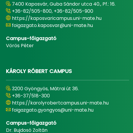
7400 Kaposvár, Guba Sándor utca 40., Pf.: 16.
+36-82/505-800, +36-82/505-900
https://kaposvaricampus.uni-mate.hu
foigazgato.kaposvar@uni-mate.hu
Campus-főigazgató
Vörös Péter
KÁROLY RÓBERT CAMPUS
3200 Gyöngyös, Mátrai út 36.
+36-37/518-300
https://karolyrobertcampus.uni-mate.hu
foigazgato.gyongyos@uni-mate.hu
Campus-főigazgató
Dr. Bujdosó Zoltán