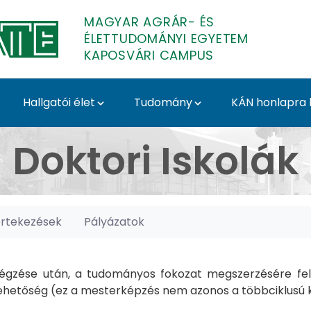
MAGYAR AGRÁR- ÉS
ÉLETTUDOMÁNYI EGYETEM
KAPOSVÁRI CAMPUS
Hallgatói élet
Tudomány
KÁN honlapra l
posvári Campus
Doktori Iskolák
értekezések
Pályázatok
gzése után, a tudományos fokozat megszerzésére felk
hetőség (ez a mesterképzés nem azonos a többciklusú ké