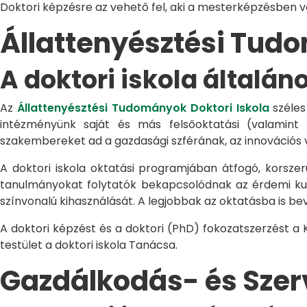
Doktori képzésre az vehető fel, aki a mesterképzésben 
Állattenyésztési Tu
A doktori iskola általán
Az
Állattenyésztési Tudományok Doktori Iskola
széles
intézményünk saját és más felsőoktatási (valamint
szakembereket ad a gazdasági szférának, az innovációs 
A doktori iskola oktatási programjában átfogó, korszerű
tanulmányokat folytatók bekapcsolódnak az érdemi kuta
színvonalú kihasználását. A legjobbak az oktatásba is be
A doktori képzést és a doktori (PhD) fokozatszerzést a
testület a doktori iskola Tanácsa.
Gazdálkodás- és Sze