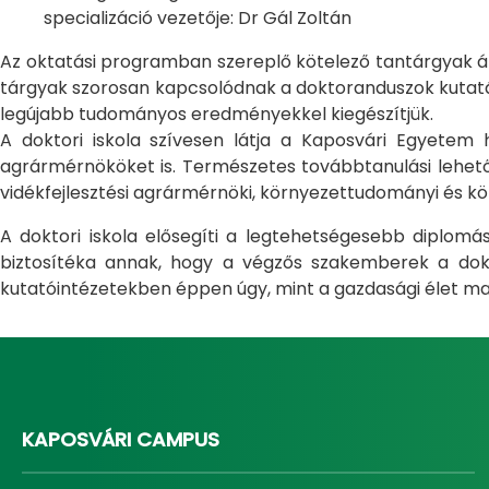
specializáció vezetője: Dr Gál Zoltán
Az oktatási programban szereplő kötelező tantárgyak átfo
tárgyak szorosan kapcsolódnak a doktoranduszok kutatás
legújabb tudományos eredményekkel kiegészítjük.
A doktori iskola szívesen látja a Kaposvári Egyete
agrármérnököket is. Természetes továbbtanulási lehetős
vidékfejlesztési agrármérnöki, környezettudományi és kö
A doktori iskola elősegíti a legtehetségesebb diplom
biztosítéka annak, hogy a végzős szakemberek a dokto
kutatóintézetekben éppen úgy, mint a gazdasági élet ma
KAPOSVÁRI CAMPUS