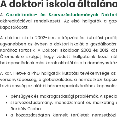
A doktori iskola általán
A
Gazdálkodás- és Szervezéstudományok Doktori
akkreditációval rendelkezett. Az első hallgatók a g
kapcsolódott.
A doktori iskola 2002-ben a képzési és kutatási profilj
ugyanebben az évben a doktori iskolát a gazdálkodá
Karához tartozik. A Doktori Iskolában 2002 és 2012 kö
Örömünkre szolgál, hogy védett hallgatóink közül n
bekapcsolódnak más karok oktatói és a tudományos közél
A kar, illetve a PhD hallgatók kutatási tevékenysége az
versenyképesség, a globalizálódás, a nemzetközi kapcso
tevékenység az alábbi három specializációhoz kapcsolód
pénzügyek és makrogazdasági problémák. A speciali
szervezéstudomány, menedzsment és marketing egye
Borbély Csaba
a közgazdaságtan kiemelt területei: nemzetköz