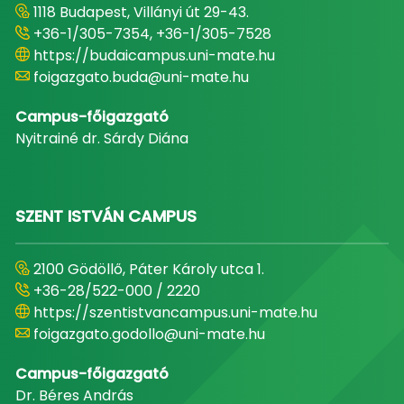
1118 Budapest, Villányi út 29-43.
+36-1/305-7354, +36-1/305-7528
https://budaicampus.uni-mate.hu
foigazgato.buda@uni-mate.hu
Campus-főigazgató
Nyitrainé dr. Sárdy Diána
SZENT ISTVÁN CAMPUS
2100 Gödöllő, Páter Károly utca 1.
+36-28/522-000 / 2220
https://szentistvancampus.uni-mate.hu
foigazgato.godollo@uni-mate.hu
Campus-főigazgató
Dr. Béres András