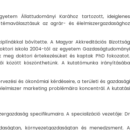
yetem Állattudományi Karához tartozott, ideiglene
a témaválasztásuk az agrár- és élelmiszergazdasághoz
ciplínákkal bővítette. A Magyar Akkreditációs Bizottság
oktori iskola 2004-től az egyetem Gazdaságtudományi
ték meg doktori értekezésüket és kaptak PhD fokozatot.
ői között köszönthetünk. A kutatómunka irányításába
rvezési és ökonómiai kérdéseire, a területi és gazdasági
élelmiszer marketing problémáira koncentrál. A kutatási
rgazdaság specifikumaira. A specializáció vezetője: Dr
gazdaságtan, környezetgazdaságtan és menedzsment. A