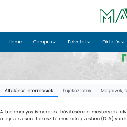
Skip to Main Content
Home
Campus
Felvételi
Oktatás
Doktori Iskolák - Ka
Általános információk
Tájékoztatók
Meghívók, 
A tudományos ismeretek bővítésére a mesterszak elvé
megszerzésére felkészítő mesterképzésben (DLA) van le