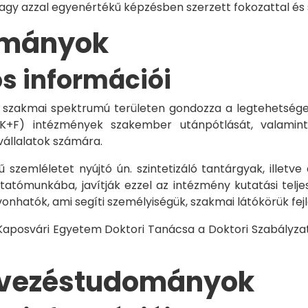
vagy azzal egyenértékű képzésben szerzett fokozattal és
dományok
os információi
 szakmai spektrumú területen gondozza a legtehetségese
 K+F) intézmények szakember utánpótlását, valamint
vállalatok számára.
 szemléletet nyújtó ún. szintetizáló tantárgyak, illetve
tómunkába, javítják ezzel az intézmény kutatási telje
vonhatók, ami segíti személyiségük, szakmai látókörük fe
 Kaposvári Egyetem Doktori Tanácsa a Doktori Szabályzat
rvezéstudományok