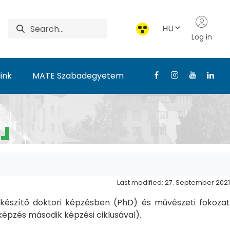
HU
Log in
ink
MATE Szabadegyetem
Last modified: 27. September 2021
észítő doktori képzésben (PhD) és művészeti fokozat
pzés második képzési ciklusával).