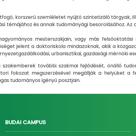
gó, korszerű szemléletet nyújtó szintetizáló tárgyak, il
i témájához és annak tudományági besorolásához. Az okt
m hagyományos mesterszakjain, vagy más felsőoktatás
éget jelent a doktoriskola mindazoknak, akik a közgazda
rnyezetgazdálkodási, urbanisztikai, gazdasági mérnöki e
ás szakemberek további szakmai fejlődését, önálló tud
ri fokozat megszerzésével megállják a helyüket a fel
gas tudományos igényű posztjain.
BUDAI CAMPUS