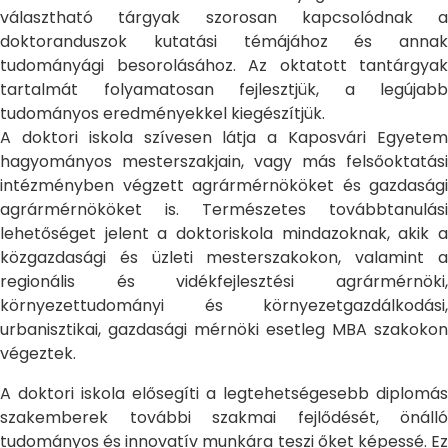
választható tárgyak szorosan kapcsolódnak a
doktoranduszok kutatási témájához és annak
tudományági besorolásához. Az oktatott tantárgyak
tartalmát folyamatosan fejlesztjük, a legújabb
tudományos eredményekkel kiegészítjük.
A doktori iskola szívesen látja a Kaposvári Egyetem
hagyományos mesterszakjain, vagy más felsőoktatási
intézményben végzett agrármérnököket és gazdasági
agrármérnököket is. Természetes továbbtanulási
lehetőséget jelent a doktoriskola mindazoknak, akik a
közgazdasági és üzleti mesterszakokon, valamint a
regionális és vidékfejlesztési agrármérnöki,
környezettudományi és környezetgazdálkodási,
urbanisztikai, gazdasági mérnöki esetleg MBA szakokon
végeztek.
A doktori iskola elősegíti a legtehetségesebb diplomás
szakemberek további szakmai fejlődését, önálló
tudományos és innovatív munkára teszi őket képessé. Ez