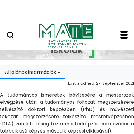
Skip to Main Content
MATE Szabadegyetem
Doktori Iskolák - Ka
Doktori
MAGYAR AGRÁR- ÉS
ÉLETTUDOMÁNYI EGYETEM
Iskolák
KAPOSVÁRI CAMPUS
Általános információk
Last modified: 27. September 2021
A tudományos ismeretek bővítésére a mesterszak
elvégzése után, a tudományos fokozat megszerzésére
felkészítő doktori képzésben (PhD) és művészeti
fokozat megszerzésére felkészítő mesterképzésben
(DLA) van lehetőség (ez a mesterképzés nem azonos a
többciklusú képzés második képzési ciklusával).