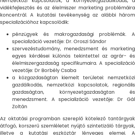
nemzetközi kapcsolatok, a környezetgazdálkodás, a
vidékfejlesztés és az élelmiszer marketing problémáira
koncentrál. A kutatási tevékenység az alábbi három
specializációhoz kapcsolódik:
pénzügyek és makrogazdasági problémák. A
specializáció vezetője: Dr. Oroszi Sándor
szervezéstudomány, menedzsment és marketing
egyes kérdései különös tekintettel az agrár- és
élelmiszergazdaság specifikumaira. A specializáció
vezetője: Dr Borbély Csaba
a közgazdaságtan kiemelt területei: nemzetközi
gazdálkodás, nemzetközi kapcsolatok, regionális
gazdaságtan, környezetgazdaságtan és
menedzsment. A specializáció vezetője: Dr Gál
Zoltán
Az oktatási programban szereplő kötelező tantárgyak
átfogó, korszerű szemléletet nyújtó szintetizáló tárgyak,
illetve a kutatási eszköztár lényeges elemei. A