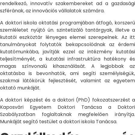
rendelkező, innovatív szakembereket ad a gazdasági
szférának, az innovációs vállalatok számára.
A doktori iskola oktatási programjában átfogó, korszerű
szemléletet nyújtó ún. szintetizáló tantárgyak, illetve a
kutatói eszköztár lényeges elemei szerepelnek. Az itt
tanulmányokat folytatók bekapcsolódnak az érdemi
kutatómunkába, javítják ezzel az intézmény kutatási
teljesítményét, a kutatási infrastruktúra hatékony és
magas színvonalú kihasználását. A legjobbak az
oktatásba is bevonhatók, ami segíti személyiségük,
szakmai látókörük fejlesztését, valamint az egyetem
oktató munkáját.
A doktori képzést és a doktori (PhD) fokozatszerzést a
Kaposvári Egyetem Doktori Tanácsa a Doktori
Szabályzatban foglaltaknak megfelelően irányítja.
Munkáját segítő testület a doktori iskola Tanácsa.