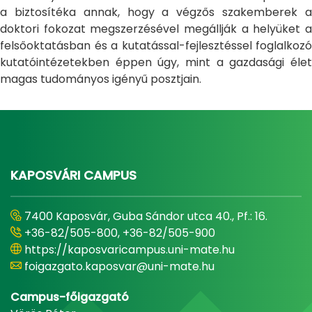
a biztosítéka annak, hogy a végzős szakemberek a
doktori fokozat megszerzésével megállják a helyüket a
felsőoktatásban és a kutatással-fejlesztéssel foglalkozó
kutatóintézetekben éppen úgy, mint a gazdasági élet
magas tudományos igényű posztjain.
KAPOSVÁRI CAMPUS
7400 Kaposvár, Guba Sándor utca 40., Pf.: 16.
+36-82/505-800, +36-82/505-900
https://kaposvaricampus.uni-mate.hu
foigazgato.kaposvar@uni-mate.hu
Campus-főigazgató