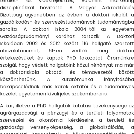
terület- és vidékfejlesztés, valamint marketing
diszciplínákkal bővítette. A Magyar Akkreditációs
Bizottság ugyanebben az évben a doktori iskolát a
gazdálkodás- és szervezéstudományok tudományágba
sorolta. A doktori iskola 2004-től az egyetem
Gazdaságtudományi Karához tartozik. A Doktori
Iskolában 2002 és 2012 között 116 hallgató szerzett
abszolutóriumot, 61-en védték meg doktori
értekezésüket és kaptak PhD fokozatot. Örömünkre
szolgál, hogy védett hallgatóink közül néhányat ma már
a doktoriskola oktatói és témavezetői között
köszönthetünk. A kutatómunka irányításába
bekapcsolódnak más karok oktatói és a tudományos
közélet egyetemen kívüli jeles szakemberei is.
A kar, illetve a PhD hallgatók kutatási tevékenysége az
agrárgazdasági, a pénzügyi és a területi folyamatok
szervezési és ökonómiai kérdéseire, a területi és
gazdasági versenyképesség, a globalizálódás, a