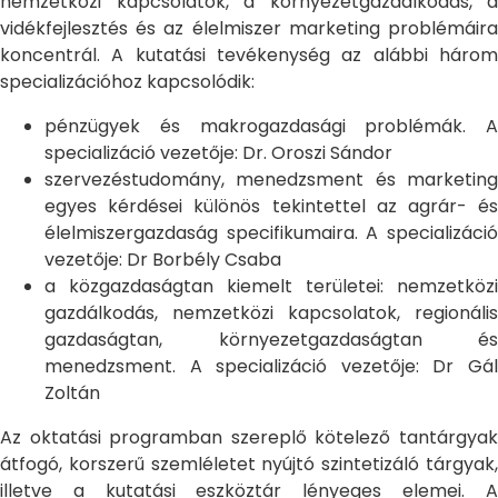
nemzetközi kapcsolatok, a környezetgazdálkodás, a
vidékfejlesztés és az élelmiszer marketing problémáira
koncentrál. A kutatási tevékenység az alábbi három
specializációhoz kapcsolódik:
pénzügyek és makrogazdasági problémák. A
specializáció vezetője: Dr. Oroszi Sándor
szervezéstudomány, menedzsment és marketing
egyes kérdései különös tekintettel az agrár- és
élelmiszergazdaság specifikumaira. A specializáció
vezetője: Dr Borbély Csaba
a közgazdaságtan kiemelt területei: nemzetközi
gazdálkodás, nemzetközi kapcsolatok, regionális
gazdaságtan, környezetgazdaságtan és
menedzsment. A specializáció vezetője: Dr Gál
Zoltán
Az oktatási programban szereplő kötelező tantárgyak
átfogó, korszerű szemléletet nyújtó szintetizáló tárgyak,
illetve a kutatási eszköztár lényeges elemei. A