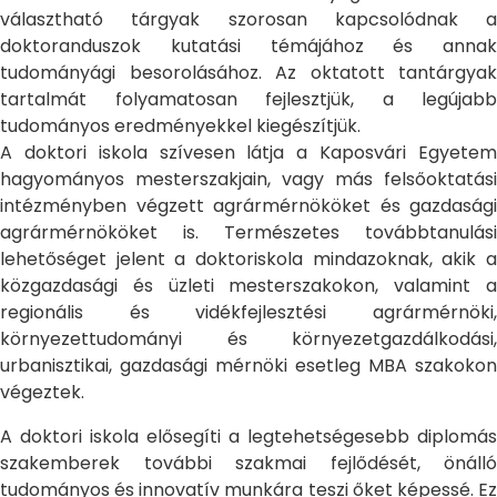
választható tárgyak szorosan kapcsolódnak a
doktoranduszok kutatási témájához és annak
tudományági besorolásához. Az oktatott tantárgyak
tartalmát folyamatosan fejlesztjük, a legújabb
tudományos eredményekkel kiegészítjük.
A doktori iskola szívesen látja a Kaposvári Egyetem
hagyományos mesterszakjain, vagy más felsőoktatási
intézményben végzett agrármérnököket és gazdasági
agrármérnököket is. Természetes továbbtanulási
lehetőséget jelent a doktoriskola mindazoknak, akik a
közgazdasági és üzleti mesterszakokon, valamint a
regionális és vidékfejlesztési agrármérnöki,
környezettudományi és környezetgazdálkodási,
urbanisztikai, gazdasági mérnöki esetleg MBA szakokon
végeztek.
A doktori iskola elősegíti a legtehetségesebb diplomás
szakemberek további szakmai fejlődését, önálló
tudományos és innovatív munkára teszi őket képessé. Ez