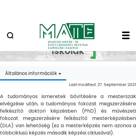
Skip to Main Content
MATE Szabadegyetem
Doktori Iskolák - Ka
Doktori
MAGYAR AGRÁR- ÉS
ÉLETTUDOMÁNYI EGYETEM
Iskolák
KAPOSVÁRI CAMPUS
Általános információk
Last modified: 27. September 2021
A tudományos ismeretek bővítésére a mesterszak
elvégzése után, a tudományos fokozat megszerzésére
felkészítő doktori képzésben (PhD) és művészeti
fokozat megszerzésére felkészítő mesterképzésben
(DLA) van lehetőség (ez a mesterképzés nem azonos a
többciklusú képzés második képzési ciklusával).