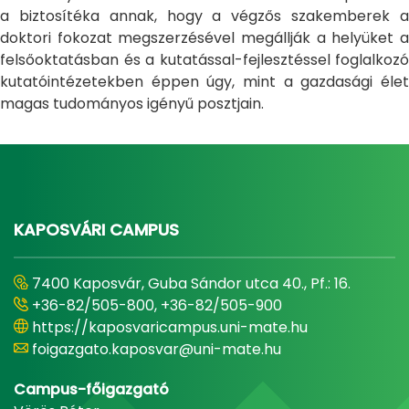
a biztosítéka annak, hogy a végzős szakemberek a
doktori fokozat megszerzésével megállják a helyüket a
felsőoktatásban és a kutatással-fejlesztéssel foglalkozó
kutatóintézetekben éppen úgy, mint a gazdasági élet
magas tudományos igényű posztjain.
KAPOSVÁRI CAMPUS
7400 Kaposvár, Guba Sándor utca 40., Pf.: 16.
+36-82/505-800, +36-82/505-900
https://kaposvaricampus.uni-mate.hu
foigazgato.kaposvar@uni-mate.hu
Campus-főigazgató