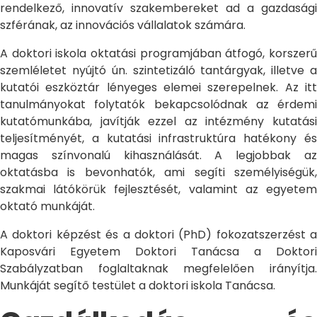
rendelkező, innovatív szakembereket ad a gazdasági
szférának, az innovációs vállalatok számára.
A doktori iskola oktatási programjában átfogó, korszerű
szemléletet nyújtó ún. szintetizáló tantárgyak, illetve a
kutatói eszköztár lényeges elemei szerepelnek. Az itt
tanulmányokat folytatók bekapcsolódnak az érdemi
kutatómunkába, javítják ezzel az intézmény kutatási
teljesítményét, a kutatási infrastruktúra hatékony és
magas színvonalú kihasználását. A legjobbak az
oktatásba is bevonhatók, ami segíti személyiségük,
szakmai látókörük fejlesztését, valamint az egyetem
oktató munkáját.
A doktori képzést és a doktori (PhD) fokozatszerzést a
Kaposvári Egyetem Doktori Tanácsa a Doktori
Szabályzatban foglaltaknak megfelelően irányítja.
Munkáját segítő testület a doktori iskola Tanácsa.