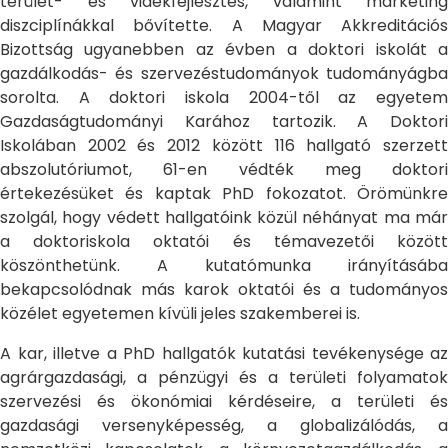
terület- és vidékfejlesztés, valamint marketing
diszciplínákkal bővítette. A Magyar Akkreditációs
Bizottság ugyanebben az évben a doktori iskolát a
gazdálkodás- és szervezéstudományok tudományágba
sorolta. A doktori iskola 2004-től az egyetem
Gazdaságtudományi Karához tartozik. A Doktori
Iskolában 2002 és 2012 között 116 hallgató szerzett
abszolutóriumot, 61-en védték meg doktori
értekezésüket és kaptak PhD fokozatot. Örömünkre
szolgál, hogy védett hallgatóink közül néhányat ma már
a doktoriskola oktatói és témavezetői között
köszönthetünk. A kutatómunka irányításába
bekapcsolódnak más karok oktatói és a tudományos
közélet egyetemen kívüli jeles szakemberei is.
A kar, illetve a PhD hallgatók kutatási tevékenysége az
agrárgazdasági, a pénzügyi és a területi folyamatok
szervezési és ökonómiai kérdéseire, a területi és
gazdasági versenyképesség, a globalizálódás, a