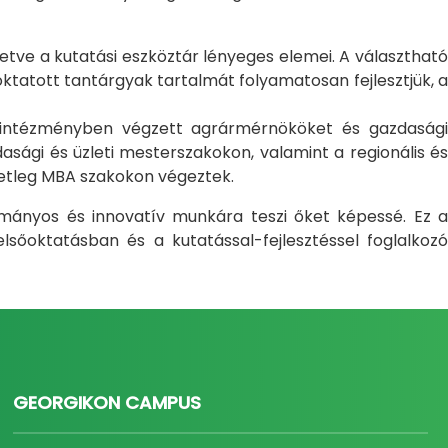
letve a kutatási eszköztár lényeges elemei. A választható
atott tantárgyak tartalmát folyamatosan fejlesztjük, a
i intézményben végzett agrármérnököket és gazdasági
sági és üzleti mesterszakokon, valamint a regionális és
setleg MBA szakokon végeztek.
ományos és innovatív munkára teszi őket képessé. Ez a
sőoktatásban és a kutatással-fejlesztéssel foglalkozó
GEORGIKON CAMPUS