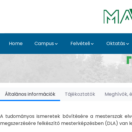
Skip to Main Content
Home
Campus
Felvételi
Oktatás
Doktori Iskolák - Ka
Általános információk
Tájékoztatók
Meghívók, 
A tudományos ismeretek bővítésére a mesterszak elvé
megszerzésére felkészítő mesterképzésben (DLA) van le