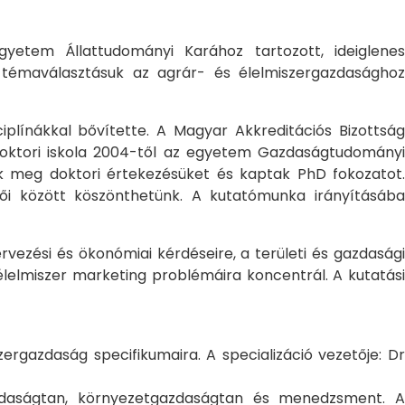
yetem Állattudományi Karához tartozott, ideiglene
a témaválasztásuk az agrár- és élelmiszergazdasághoz
ciplínákkal bővítette. A Magyar Akkreditációs Bizottság
oktori iskola 2004-től az egyetem Gazdaságtudományi
ték meg doktori értekezésüket és kaptak PhD fokozatot.
ői között köszönthetünk. A kutatómunka irányításába
rvezési és ökonómiai kérdéseire, a területi és gazdasági
élelmiszer marketing problémáira koncentrál. A kutatási
rgazdaság specifikumaira. A specializáció vezetője: Dr
gazdaságtan, környezetgazdaságtan és menedzsment. A