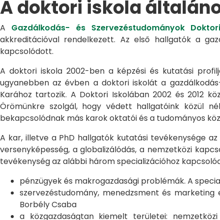
A doktori iskola általán
A
Gazdálkodás- és Szervezéstudományok Doktori
akkreditációval rendelkezett. Az első hallgatók a g
kapcsolódott.
A doktori iskola 2002-ben a képzési és kutatási profilj
ugyanebben az évben a doktori iskolát a gazdálkodá
Karához tartozik. A Doktori Iskolában 2002 és 2012 kö
Örömünkre szolgál, hogy védett hallgatóink közül n
bekapcsolódnak más karok oktatói és a tudományos közél
A kar, illetve a PhD hallgatók kutatási tevékenysége az
versenyképesség, a globalizálódás, a nemzetközi kapcso
tevékenység az alábbi három specializációhoz kapcsolód
pénzügyek és makrogazdasági problémák. A speciali
szervezéstudomány, menedzsment és marketing egye
Borbély Csaba
a közgazdaságtan kiemelt területei: nemzetköz