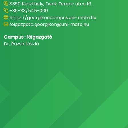
8360 Keszthely, Deák Ferenc utca 16.
+36-83/545-000
https://georgikoncampus.uni-mate.hu
foigazgato.georgikon@uni-mate.hu
Campus-főigazgató
Dr. Rózsa László