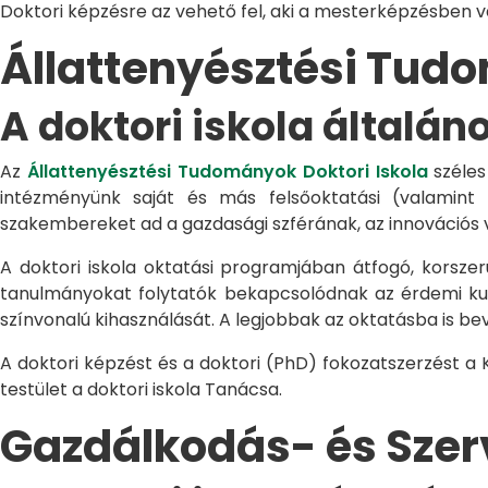
Doktori képzésre az vehető fel, aki a mesterképzésben 
Állattenyésztési Tu
A doktori iskola általán
Az
Állattenyésztési Tudományok Doktori Iskola
széles
intézményünk saját és más felsőoktatási (valamint
szakembereket ad a gazdasági szférának, az innovációs 
A doktori iskola oktatási programjában átfogó, korszerű
tanulmányokat folytatók bekapcsolódnak az érdemi kuta
színvonalú kihasználását. A legjobbak az oktatásba is be
A doktori képzést és a doktori (PhD) fokozatszerzést a
testület a doktori iskola Tanácsa.
Gazdálkodás- és Sze