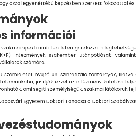
vagy azzal egyenértékű képzésben szerzett fokozattal és
dományok
os információi
 szakmai spektrumú területen gondozza a legtehetségese
 K+F) intézmények szakember utánpótlását, valamint
vállalatok számára.
 szemléletet nyújtó ún. szintetizáló tantárgyak, illetve
tómunkába, javítják ezzel az intézmény kutatási telje
vonhatók, ami segíti személyiségük, szakmai látókörük fe
 Kaposvári Egyetem Doktori Tanácsa a Doktori Szabályzat
rvezéstudományok