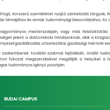
gó, korszerű szemléletet nyújtó szintetizáló tárgyak, il
i témájához és annak tudományági besorolásához. Az okt
m hagyományos mesterszakjain, vagy más felsőoktatás
éget jelent a doktoriskola mindazoknak, akik a közgazda
rnyezetgazdálkodási, urbanisztikai, gazdasági mérnöki e
ás szakemberek további szakmai fejlődését, önálló tud
ri fokozat megszerzésével megállják a helyüket a fel
gas tudományos igényű posztjain.
BUDAI CAMPUS