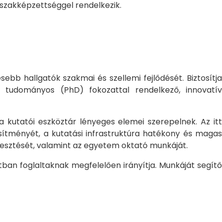
 szakképzettséggel rendelkezik.
bb hallgatók szakmai és szellemi fejlődését. Biztosítj
 tudományos (PhD) fokozattal rendelkező, innovatív
 a kutatói eszköztár lényeges elemei szerepelnek. Az itt
sítményét, a kutatási infrastruktúra hatékony és magas
jlesztését, valamint az egyetem oktató munkáját.
ban foglaltaknak megfelelően irányítja. Munkáját segítő