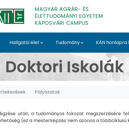
MAGYAR AGRÁR- ÉS
ÉLETTUDOMÁNYI EGYETEM
KAPOSVÁRI CAMPUS
Hallgatói élet
Tudomány
KÁN honlapra l
posvári Campus
Doktori Iskolák
értekezések
Pályázatok
gzése után, a tudományos fokozat megszerzésére felk
hetőség (ez a mesterképzés nem azonos a többciklusú ké