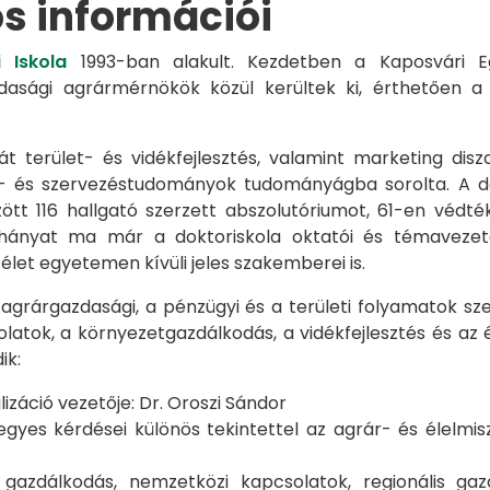
os információi
 Iskola
1993-ban alakult. Kezdetben a Kaposvári Eg
azdasági agrármérnökök közül kerültek ki, érthetően 
át terület- és vidékfejlesztés, valamint marketing disz
s- és szervezéstudományok tudományágba sorolta. A d
zött 116 hallgató szerzett abszolutóriumot, 61-en véd
éhányat ma már a doktoriskola oktatói és témavezet
et egyetemen kívüli jeles szakemberei is.
 agrárgazdasági, a pénzügyi és a területi folyamatok sze
latok, a környezetgazdálkodás, a vidékfejlesztés és az 
ik:
záció vezetője: Dr. Oroszi Sándor
s kérdései különös tekintettel az agrár- és élelmisze
i gazdálkodás, nemzetközi kapcsolatok, regionális 