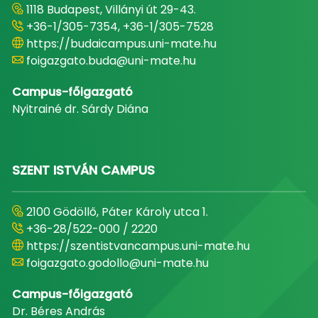
1118 Budapest, Villányi út 29-43.
+36-1/305-7354, +36-1/305-7528
https://budaicampus.uni-mate.hu
foigazgato.buda@uni-mate.hu
Campus-főigazgató
Nyitrainé dr. Sárdy Diána
SZENT ISTVÁN CAMPUS
2100 Gödöllő, Páter Károly utca 1.
+36-28/522-000 / 2220
https://szentistvancampus.uni-mate.hu
foigazgato.godollo@uni-mate.hu
Campus-főigazgató
Dr. Béres András