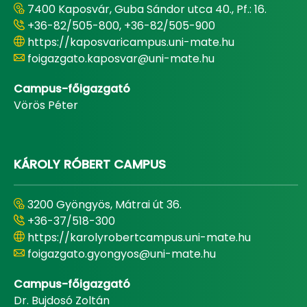
7400 Kaposvár, Guba Sándor utca 40., Pf.: 16.
+36-82/505-800, +36-82/505-900
https://kaposvaricampus.uni-mate.hu
foigazgato.kaposvar@uni-mate.hu
Campus-főigazgató
Vörös Péter
KÁROLY RÓBERT CAMPUS
3200 Gyöngyös, Mátrai út 36.
+36-37/518-300
https://karolyrobertcampus.uni-mate.hu
foigazgato.gyongyos@uni-mate.hu
Campus-főigazgató
Dr. Bujdosó Zoltán