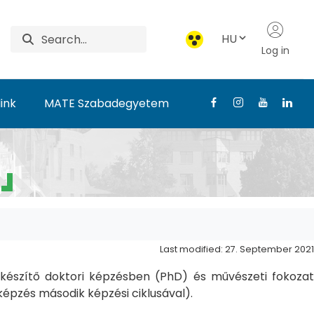
HU
Log in
ink
MATE Szabadegyetem
Last modified: 27. September 2021
észítő doktori képzésben (PhD) és művészeti fokozat
pzés második képzési ciklusával).