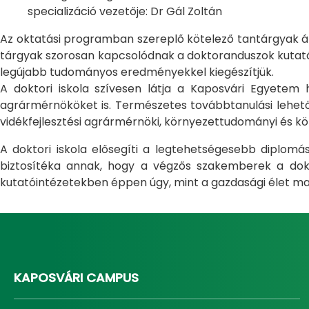
specializáció vezetője: Dr Gál Zoltán
Az oktatási programban szereplő kötelező tantárgyak átfo
tárgyak szorosan kapcsolódnak a doktoranduszok kutatás
legújabb tudományos eredményekkel kiegészítjük.
A doktori iskola szívesen látja a Kaposvári Egyete
agrármérnököket is. Természetes továbbtanulási lehetős
vidékfejlesztési agrármérnöki, környezettudományi és kö
A doktori iskola elősegíti a legtehetségesebb diplom
biztosítéka annak, hogy a végzős szakemberek a dokto
kutatóintézetekben éppen úgy, mint a gazdasági élet ma
KAPOSVÁRI CAMPUS