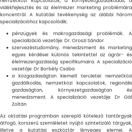
nemzetközi kapcsolatok, a környezetgazdálkodás, a
vidékfejlesztés és az élelmiszer marketing problémáira
koncentrál. A kutatási tevékenység az alábbi három
specializációhoz kapcsolódik:
pénzügyek és makrogazdasági problémák. A
specializáció vezetője: Dr. Oroszi Sándor
szervezéstudomány, menedzsment és marketing
egyes kérdései különös tekintettel az agrár- és
élelmiszergazdaság specifikumaira. A specializáció
vezetője: Dr Borbély Csaba
a közgazdaságtan kiemelt területei: nemzetközi
gazdálkodás, nemzetközi kapcsolatok, regionális
gazdaságtan, környezetgazdaságtan és
menedzsment. A specializáció vezetője: Dr Gál
Zoltán
Az oktatási programban szereplő kötelező tantárgyak
átfogó, korszerű szemléletet nyújtó szintetizáló tárgyak,
illetve a kutatási eszköztár lényeges elemei. A