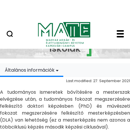
Skip to Main Content
MATE Szabadegyetem
Doktori Iskolák - Ka
Doktori
MAGYAR AGRÁR- ÉS
ÉLETTUDOMÁNYI EGYETEM
Iskolák
KAPOSVÁRI CAMPUS
Általános információk
Last modified: 27. September 2021
A tudományos ismeretek bővítésére a mesterszak
elvégzése után, a tudományos fokozat megszerzésére
felkészítő doktori képzésben (PhD) és művészeti
fokozat megszerzésére felkészítő mesterképzésben
(DLA) van lehetőség (ez a mesterképzés nem azonos a
többciklusú képzés második képzési ciklusával).