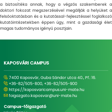
a biztosítéka annak, hogy a végzős szakemberek a
doktori fokozat megszerzésével megállják a helyüket a
felsőoktatásban és a kutatással-fejlesztéssel foglalkozó
kutatóintézetekben éppen úgy, mint a gazdasági élet
magas tudományos igényű posztjain.
KAPOSVÁRI CAMPUS
7400 Kaposvár, Guba Sándor utca 40., Pf.: 16.
+36-82/505-800, +36-82/505-900
https://kaposvaricampus.uni-mate.hu
foigazgato.kaposvar@uni-mate.hu
Campus-főigazgató