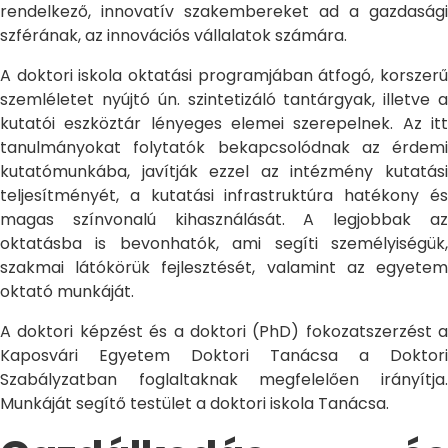
rendelkező, innovatív szakembereket ad a gazdasági
szférának, az innovációs vállalatok számára.
A doktori iskola oktatási programjában átfogó, korszerű
szemléletet nyújtó ún. szintetizáló tantárgyak, illetve a
kutatói eszköztár lényeges elemei szerepelnek. Az itt
tanulmányokat folytatók bekapcsolódnak az érdemi
kutatómunkába, javítják ezzel az intézmény kutatási
teljesítményét, a kutatási infrastruktúra hatékony és
magas színvonalú kihasználását. A legjobbak az
oktatásba is bevonhatók, ami segíti személyiségük,
szakmai látókörük fejlesztését, valamint az egyetem
oktató munkáját.
A doktori képzést és a doktori (PhD) fokozatszerzést a
Kaposvári Egyetem Doktori Tanácsa a Doktori
Szabályzatban foglaltaknak megfelelően irányítja.
Munkáját segítő testület a doktori iskola Tanácsa.