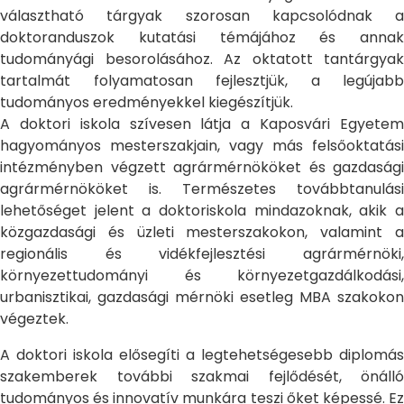
választható tárgyak szorosan kapcsolódnak a
doktoranduszok kutatási témájához és annak
tudományági besorolásához. Az oktatott tantárgyak
tartalmát folyamatosan fejlesztjük, a legújabb
tudományos eredményekkel kiegészítjük.
A doktori iskola szívesen látja a Kaposvári Egyetem
hagyományos mesterszakjain, vagy más felsőoktatási
intézményben végzett agrármérnököket és gazdasági
agrármérnököket is. Természetes továbbtanulási
lehetőséget jelent a doktoriskola mindazoknak, akik a
közgazdasági és üzleti mesterszakokon, valamint a
regionális és vidékfejlesztési agrármérnöki,
környezettudományi és környezetgazdálkodási,
urbanisztikai, gazdasági mérnöki esetleg MBA szakokon
végeztek.
A doktori iskola elősegíti a legtehetségesebb diplomás
szakemberek további szakmai fejlődését, önálló
tudományos és innovatív munkára teszi őket képessé. Ez