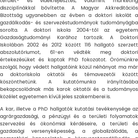
terület- és vidékfejlesztés, valamint marketing
diszciplínákkal bővítette. A Magyar Akkreditációs
Bizottság ugyanebben az évben a doktori iskolát a
gazdálkodás- és szervezéstudományok tudományágba
sorolta. A doktori iskola 2004-től az egyetem
Gazdaságtudományi Karához tartozik. A Doktori
Iskolában 2002 és 2012 között 116 hallgató szerzett
abszolutóriumot, 61-en védték meg doktori
értekezésüket és kaptak PhD fokozatot. Örömünkre
szolgál, hogy védett hallgatóink közül néhányat ma már
a doktoriskola oktatói és témavezetői között
köszönthetünk. A kutatómunka irányításába
bekapcsolódnak más karok oktatói és a tudományos
közélet egyetemen kívüli jeles szakemberei is.
A kar, illetve a PhD hallgatók kutatási tevékenysége az
agrárgazdasági, a pénzügyi és a területi folyamatok
szervezési és ökonómiai kérdéseire, a területi és
gazdasági versenyképesség, a globalizálódás, a