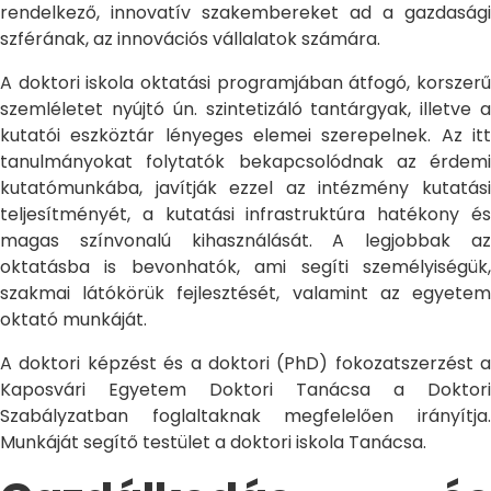
rendelkező, innovatív szakembereket ad a gazdasági
szférának, az innovációs vállalatok számára.
A doktori iskola oktatási programjában átfogó, korszerű
szemléletet nyújtó ún. szintetizáló tantárgyak, illetve a
kutatói eszköztár lényeges elemei szerepelnek. Az itt
tanulmányokat folytatók bekapcsolódnak az érdemi
kutatómunkába, javítják ezzel az intézmény kutatási
teljesítményét, a kutatási infrastruktúra hatékony és
magas színvonalú kihasználását. A legjobbak az
oktatásba is bevonhatók, ami segíti személyiségük,
szakmai látókörük fejlesztését, valamint az egyetem
oktató munkáját.
A doktori képzést és a doktori (PhD) fokozatszerzést a
Kaposvári Egyetem Doktori Tanácsa a Doktori
Szabályzatban foglaltaknak megfelelően irányítja.
Munkáját segítő testület a doktori iskola Tanácsa.