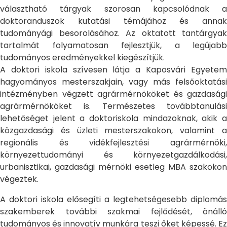
választható tárgyak szorosan kapcsolódnak a
doktoranduszok kutatási témájához és annak
tudományági besorolásához. Az oktatott tantárgyak
tartalmát folyamatosan fejlesztjük, a legújabb
tudományos eredményekkel kiegészítjük.
A doktori iskola szívesen látja a Kaposvári Egyetem
hagyományos mesterszakjain, vagy más felsőoktatási
intézményben végzett agrármérnököket és gazdasági
agrármérnököket is. Természetes továbbtanulási
lehetőséget jelent a doktoriskola mindazoknak, akik a
közgazdasági és üzleti mesterszakokon, valamint a
regionális és vidékfejlesztési agrármérnöki,
környezettudományi és környezetgazdálkodási,
urbanisztikai, gazdasági mérnöki esetleg MBA szakokon
végeztek.
A doktori iskola elősegíti a legtehetségesebb diplomás
szakemberek további szakmai fejlődését, önálló
tudományos és innovatív munkára teszi őket képessé. Ez