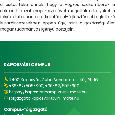
a biztosítéka annak, hogy a végzős szakemberek a
doktori fokozat megszerzésével megállják a helyüket a
felsőoktatásban és a kutatással-fejlesztéssel foglalkozó
kutatóintézetekben éppen úgy, mint a gazdasági élet
magas tudományos igényű posztjain.
KAPOSVÁRI CAMPUS
7400 Kaposvár, Guba Sándor utca 40., Pf.: 16.
+36-82/505-800, +36-82/505-900
https://kaposvaricampus.uni-mate.hu
foigazgato.kaposvar@uni-mate.hu
Campus-főigazgató