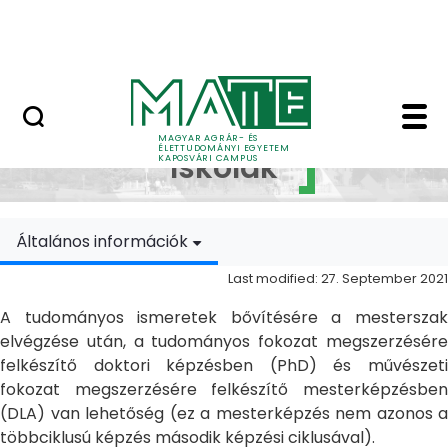
Skip to Main Content
MATE Szabadegyetem
Doktori Iskolák - Ka
Doktori
MAGYAR AGRÁR- ÉS
ÉLETTUDOMÁNYI EGYETEM
Iskolák
KAPOSVÁRI CAMPUS
Általános információk
Last modified: 27. September 2021
A tudományos ismeretek bővítésére a mesterszak
elvégzése után, a tudományos fokozat megszerzésére
felkészítő doktori képzésben (PhD) és művészeti
fokozat megszerzésére felkészítő mesterképzésben
(DLA) van lehetőség (ez a mesterképzés nem azonos a
többciklusú képzés második képzési ciklusával).