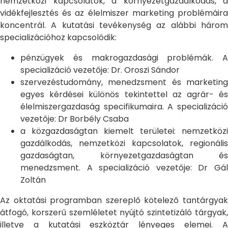
nemzetközi kapcsolatok, a környezetgazdálkodás, a
vidékfejlesztés és az élelmiszer marketing problémáira
koncentrál. A kutatási tevékenység az alábbi három
specializációhoz kapcsolódik:
pénzügyek és makrogazdasági problémák. A
specializáció vezetője: Dr. Oroszi Sándor
szervezéstudomány, menedzsment és marketing
egyes kérdései különös tekintettel az agrár- és
élelmiszergazdaság specifikumaira. A specializáció
vezetője: Dr Borbély Csaba
a közgazdaságtan kiemelt területei: nemzetközi
gazdálkodás, nemzetközi kapcsolatok, regionális
gazdaságtan, környezetgazdaságtan és
menedzsment. A specializáció vezetője: Dr Gál
Zoltán
Az oktatási programban szereplő kötelező tantárgyak
átfogó, korszerű szemléletet nyújtó szintetizáló tárgyak,
illetve a kutatási eszköztár lényeges elemei. A