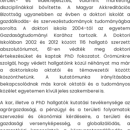
terület- és vidékfejlesztés, valamint marketing
diszciplínákkal bővítette. A Magyar Akkreditációs
Bizottság ugyanebben az évben a doktori iskolát a
gazdálkodás- és szervezéstudományok tudományágba
sorolta. A doktori iskola 2004-től az egyetem
Gazdaságtudományi Karához tartozik. A Doktori
Iskolában 2002 és 2012 között 116 hallgató szerzett
abszolutóriumot, 61-en védték meg doktori
értekezésüket és kaptak PhD fokozatot. Örömünkre
szolgál, hogy védett hallgatóink közül néhányat ma már
a doktoriskola oktatói és témavezetői között
köszönthetünk. A kutatómunka irányításába
bekapcsolódnak más karok oktatói és a tudományos
közélet egyetemen kívüli jeles szakemberei is.
A kar, illetve a PhD hallgatók kutatási tevékenysége az
agrárgazdasági, a pénzügyi és a területi folyamatok
szervezési és ökonómiai kérdéseire, a területi és
gazdasági versenyképesség, a globalizálódás, a