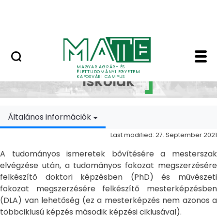
Skip to Main Content
MATE Szabadegyetem
Doktori Iskolák - Ka
Doktori
MAGYAR AGRÁR- ÉS
ÉLETTUDOMÁNYI EGYETEM
Iskolák
KAPOSVÁRI CAMPUS
Általános információk
Last modified: 27. September 2021
A tudományos ismeretek bővítésére a mesterszak
elvégzése után, a tudományos fokozat megszerzésére
felkészítő doktori képzésben (PhD) és művészeti
fokozat megszerzésére felkészítő mesterképzésben
(DLA) van lehetőség (ez a mesterképzés nem azonos a
többciklusú képzés második képzési ciklusával).