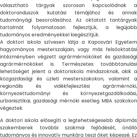
választható tárgyak szorosan kapcsolódnak a
doktoranduszok kutatási témájához és annak
tudományági besorolásához. Az oktatott tantárgyak
tartalmát folyamatosan fejlesztjük, a legújabb
tudományos eredményekkel kiegészítjük.
A doktori iskola szívesen látja a Kaposvári Egyetem
hagyományos mesterszakjain, vagy más felsőoktatási
intézményben végzett agrármérnököket és gazdasági
agrármérnököket is. Természetes továbbtanulási
lehetőséget jelent a doktoriskola mindazoknak, akik a
közgazdasági és üzleti mesterszakokon, valamint a
regionális és vidékfejlesztési agrármérnöki,
környezettudományi és környezetgazdálkodási,
urbanisztikai, gazdasági mérnöki esetleg MBA szakokon
végeztek.
A doktori iskola elősegíti a legtehetségesebb diplomás
szakemberek további szakmai fejlődését, önálló
tudományos és innovatív munkára teszi őket képessé. Ez