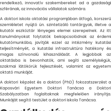
rendelkező, innovatív szakembereket ad a gazdasági
szférának, az innovációs vállalatok számára.
A doktori iskola oktatási programjában átfogó, korszerű
szemléletet nyújtó ún. szintetizáló tantárgyak, illetve a
kutatói eszköztár lényeges elemei szerepelnek. Az itt
tanulmányokat folytatók bekapcsolódnak az érdemi
kutatómunkába, javítják ezzel az intézmény kutatási
teljesítményét, a kutatási infrastruktúra hatékony és
magas színvonalú kihasználását. A legjobbak az
oktatásba is bevonhatók, ami segíti személyiségük,
szakmai látókörük fejlesztését, valamint az egyetem
oktató munkáját.
A doktori képzést és a doktori (PhD) fokozatszerzést a
Kaposvári Egyetem Doktori Tanácsa a Doktori
Szabályzatban foglaltaknak megfelelően irányítja.
Munkáját segítő testület a doktori iskola Tanácsa.