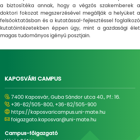
a biztosítéka annak, hogy a végzős szakemberek a
doktori fokozat megszerzésével megállják a helyüket a
felsőoktatásban és a kutatással-fejlesztéssel foglalkozó
kutatóintézetekben éppen úgy, mint a gazdasági élet
magas tudományos igényű posztjain.
KAPOSVÁRI CAMPUS
7400 Kaposvár, Guba Sándor utca 40., Pf.: 16.
+36-82/505-800, +36-82/505-900
https://kaposvaricampus.uni-mate.hu
foigazgato.kaposvar@uni-mate.hu
Campus-főigazgató