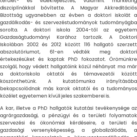
terület- és vidékfejlesztés, valamint marketing
diszciplínákkal bővítette. A Magyar Akkreditációs
Bizottság ugyanebben az évben a doktori iskolát a
gazdálkodás- és szervezéstudományok tudományágba
sorolta. A doktori iskola 2004-től az egyetem
Gazdaságtudományi Karához tartozik. A Doktori
Iskolában 2002 és 2012 között 116 hallgató szerzett
abszolutóriumot, 61-en védték meg doktori
értekezésüket és kaptak PhD fokozatot. Örömünkre
szolgál, hogy védett hallgatóink közül néhányat ma már
a doktoriskola oktatói és témavezetői között
köszönthetünk. A kutatómunka irányításába
bekapcsolódnak más karok oktatói és a tudományos
közélet egyetemen kívüli jeles szakemberei is.
A kar, illetve a PhD hallgatók kutatási tevékenysége az
agrárgazdasági, a pénzügyi és a területi folyamatok
szervezési és ökonómiai kérdéseire, a területi és
gazdasági versenyképesség, a globalizálódás, a