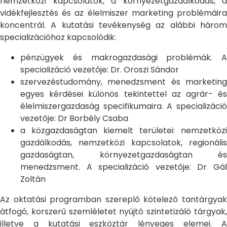
nemzetközi kapcsolatok, a környezetgazdálkodás, a
vidékfejlesztés és az élelmiszer marketing problémáira
koncentrál. A kutatási tevékenység az alábbi három
specializációhoz kapcsolódik:
pénzügyek és makrogazdasági problémák. A
specializáció vezetője: Dr. Oroszi Sándor
szervezéstudomány, menedzsment és marketing
egyes kérdései különös tekintettel az agrár- és
élelmiszergazdaság specifikumaira. A specializáció
vezetője: Dr Borbély Csaba
a közgazdaságtan kiemelt területei: nemzetközi
gazdálkodás, nemzetközi kapcsolatok, regionális
gazdaságtan, környezetgazdaságtan és
menedzsment. A specializáció vezetője: Dr Gál
Zoltán
Az oktatási programban szereplő kötelező tantárgyak
átfogó, korszerű szemléletet nyújtó szintetizáló tárgyak,
illetve a kutatási eszköztár lényeges elemei. A