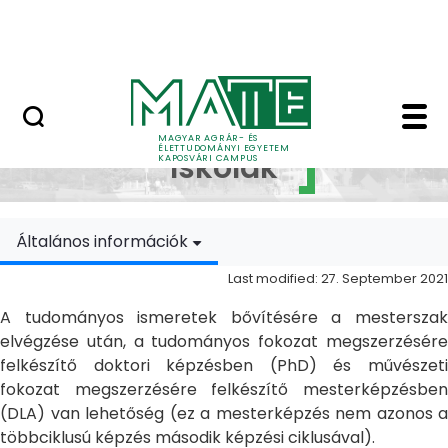
Skip to Main Content
MATE Szabadegyetem
Doktori Iskolák - Ka
Doktori
MAGYAR AGRÁR- ÉS
ÉLETTUDOMÁNYI EGYETEM
Iskolák
KAPOSVÁRI CAMPUS
Általános információk
Last modified: 27. September 2021
A tudományos ismeretek bővítésére a mesterszak
elvégzése után, a tudományos fokozat megszerzésére
felkészítő doktori képzésben (PhD) és művészeti
fokozat megszerzésére felkészítő mesterképzésben
(DLA) van lehetőség (ez a mesterképzés nem azonos a
többciklusú képzés második képzési ciklusával).