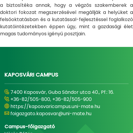
a biztosítéka annak, hogy a végzős szakemberek a
doktori fokozat megszerzésével megállják a helyüket a
felsőoktatásban és a kutatással-fejlesztéssel foglalkozó
kutatóintézetekben éppen úgy, mint a gazdasági élet
magas tudományos igényű posztjain.
KAPOSVÁRI CAMPUS
7400 Kaposvár, Guba Sándor utca 40., Pf.: 16.
+36-82/505-800, +36-82/505-900
https://kaposvaricampus.uni-mate.hu
foigazgato.kaposvar@uni-mate.hu
Campus-főigazgató