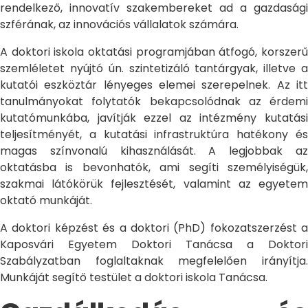
rendelkező, innovatív szakembereket ad a gazdasági
szférának, az innovációs vállalatok számára.
A doktori iskola oktatási programjában átfogó, korszerű
szemléletet nyújtó ún. szintetizáló tantárgyak, illetve a
kutatói eszköztár lényeges elemei szerepelnek. Az itt
tanulmányokat folytatók bekapcsolódnak az érdemi
kutatómunkába, javítják ezzel az intézmény kutatási
teljesítményét, a kutatási infrastruktúra hatékony és
magas színvonalú kihasználását. A legjobbak az
oktatásba is bevonhatók, ami segíti személyiségük,
szakmai látókörük fejlesztését, valamint az egyetem
oktató munkáját.
A doktori képzést és a doktori (PhD) fokozatszerzést a
Kaposvári Egyetem Doktori Tanácsa a Doktori
Szabályzatban foglaltaknak megfelelően irányítja.
Munkáját segítő testület a doktori iskola Tanácsa.