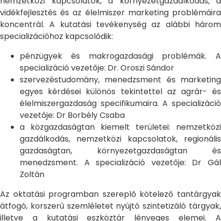
nemzetközi kapcsolatok, a környezetgazdálkodás, a
vidékfejlesztés és az élelmiszer marketing problémáira
koncentrál. A kutatási tevékenység az alábbi három
specializációhoz kapcsolódik:
pénzügyek és makrogazdasági problémák. A
specializáció vezetője: Dr. Oroszi Sándor
szervezéstudomány, menedzsment és marketing
egyes kérdései különös tekintettel az agrár- és
élelmiszergazdaság specifikumaira. A specializáció
vezetője: Dr Borbély Csaba
a közgazdaságtan kiemelt területei: nemzetközi
gazdálkodás, nemzetközi kapcsolatok, regionális
gazdaságtan, környezetgazdaságtan és
menedzsment. A specializáció vezetője: Dr Gál
Zoltán
Az oktatási programban szereplő kötelező tantárgyak
átfogó, korszerű szemléletet nyújtó szintetizáló tárgyak,
illetve a kutatási eszköztár lényeges elemei. A