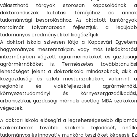
választható tárgyak szorosan kapcsolódnak a
doktoranduszok kutatási témájához és annak
tudományági besorolásához. Az oktatott tantárgyak
tartalmát folyamatosan fejlesztjük, a legújabb
tudományos eredményekkel kiegészítjük.
A doktori iskola szívesen látja a Kaposvári Egyetem
hagyományos mesterszakjain, vagy más felsőoktatási
intézményben végzett agrármérnököket és gazdasági
agrármérnököket is. Természetes továbbtanulási
lehetőséget jelent a doktoriskola mindazoknak, akik a
közgazdasági és üzleti mesterszakokon, valamint a
regionális és vidékfejlesztési agrármérnöki,
környezettudományi és környezetgazdálkodási,
urbanisztikai, gazdasági mérnöki esetleg MBA szakokon
végeztek.
A doktori iskola elősegíti a legtehetségesebb diplomás
szakemberek további szakmai fejlődését, önálló
tudományos és innovatív munkára teszi őket képessé. Ez