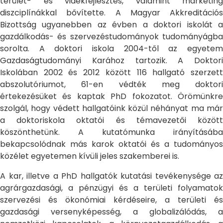
terület- és vidékfejlesztés, valamint marketing
diszciplínákkal bővítette. A Magyar Akkreditációs
Bizottság ugyanebben az évben a doktori iskolát a
gazdálkodás- és szervezéstudományok tudományágba
sorolta. A doktori iskola 2004-től az egyetem
Gazdaságtudományi Karához tartozik. A Doktori
Iskolában 2002 és 2012 között 116 hallgató szerzett
abszolutóriumot, 61-en védték meg doktori
értekezésüket és kaptak PhD fokozatot. Örömünkre
szolgál, hogy védett hallgatóink közül néhányat ma már
a doktoriskola oktatói és témavezetői között
köszönthetünk. A kutatómunka irányításába
bekapcsolódnak más karok oktatói és a tudományos
közélet egyetemen kívüli jeles szakemberei is.
A kar, illetve a PhD hallgatók kutatási tevékenysége az
agrárgazdasági, a pénzügyi és a területi folyamatok
szervezési és ökonómiai kérdéseire, a területi és
gazdasági versenyképesség, a globalizálódás, a