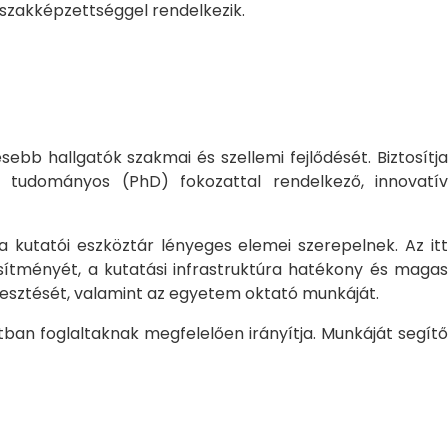
 szakképzettséggel rendelkezik.
bb hallgatók szakmai és szellemi fejlődését. Biztosítj
 tudományos (PhD) fokozattal rendelkező, innovatív
 a kutatói eszköztár lényeges elemei szerepelnek. Az itt
sítményét, a kutatási infrastruktúra hatékony és magas
jlesztését, valamint az egyetem oktató munkáját.
ban foglaltaknak megfelelően irányítja. Munkáját segítő