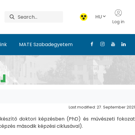
HU
Log in
ink
MATE Szabadegyetem
Last modified: 27. September 2021
észítő doktori képzésben (PhD) és művészeti fokozat
pzés második képzési ciklusával).