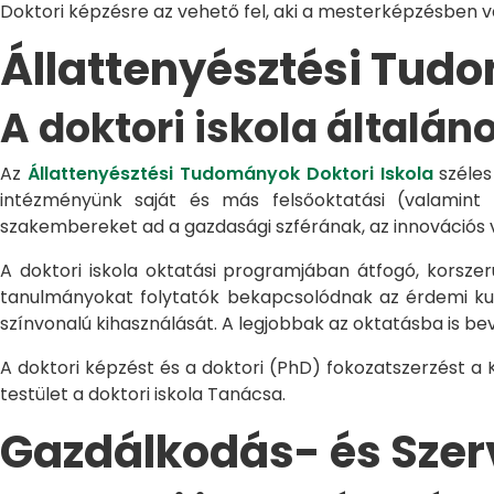
Doktori képzésre az vehető fel, aki a mesterképzésben 
Állattenyésztési Tu
A doktori iskola általán
Az
Állattenyésztési Tudományok Doktori Iskola
széles
intézményünk saját és más felsőoktatási (valamint
szakembereket ad a gazdasági szférának, az innovációs 
A doktori iskola oktatási programjában átfogó, korszerű
tanulmányokat folytatók bekapcsolódnak az érdemi kuta
színvonalú kihasználását. A legjobbak az oktatásba is be
A doktori képzést és a doktori (PhD) fokozatszerzést a
testület a doktori iskola Tanácsa.
Gazdálkodás- és Sze