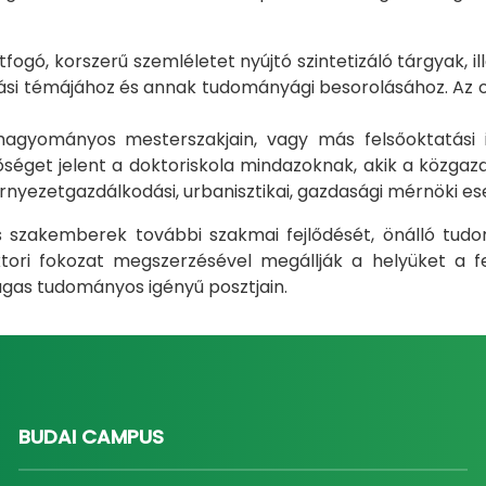
gó, korszerű szemléletet nyújtó szintetizáló tárgyak, il
i témájához és annak tudományági besorolásához. Az okt
m hagyományos mesterszakjain, vagy más felsőoktatás
éget jelent a doktoriskola mindazoknak, akik a közgazda
rnyezetgazdálkodási, urbanisztikai, gazdasági mérnöki e
ás szakemberek további szakmai fejlődését, önálló tud
ri fokozat megszerzésével megállják a helyüket a fel
gas tudományos igényű posztjain.
BUDAI CAMPUS