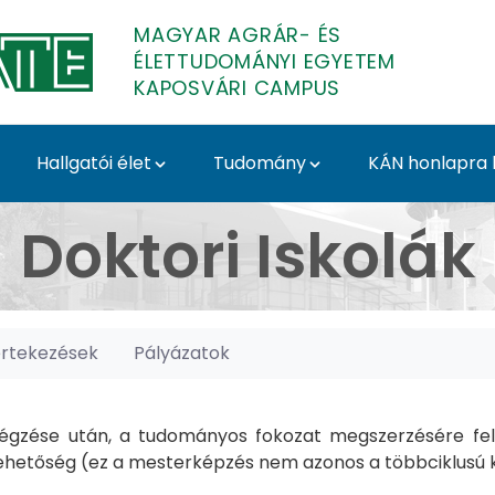
MAGYAR AGRÁR- ÉS
ÉLETTUDOMÁNYI EGYETEM
KAPOSVÁRI CAMPUS
Hallgatói élet
Tudomány
KÁN honlapra l
posvári Campus
Doktori Iskolák
értekezések
Pályázatok
gzése után, a tudományos fokozat megszerzésére felk
hetőség (ez a mesterképzés nem azonos a többciklusú ké