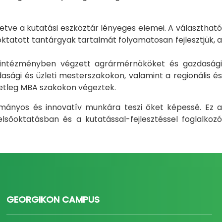
letve a kutatási eszköztár lényeges elemei. A választható
atott tantárgyak tartalmát folyamatosan fejlesztjük, a
i intézményben végzett agrármérnököket és gazdasági
sági és üzleti mesterszakokon, valamint a regionális és
setleg MBA szakokon végeztek.
ományos és innovatív munkára teszi őket képessé. Ez a
sőoktatásban és a kutatással-fejlesztéssel foglalkozó
GEORGIKON CAMPUS