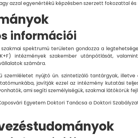
vagy azzal egyenértékű képzésben szerzett fokozattal és
dományok
os információi
 szakmai spektrumú területen gondozza a legtehetségese
 K+F) intézmények szakember utánpótlását, valamint
vállalatok számára.
 szemléletet nyújtó ún. szintetizáló tantárgyak, illetve
tómunkába, javítják ezzel az intézmény kutatási telje
vonhatók, ami segíti személyiségük, szakmai látókörük fe
 Kaposvári Egyetem Doktori Tanácsa a Doktori Szabályzat
rvezéstudományok