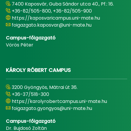
7400 Kaposvár, Guba Sándor utca 40., Pf.: 16.
+36-82/505-800, +36-82/505-900
https://kaposvaricampus.uni-mate.hu
foigazgato.kaposvar@uni-mate.hu
Campus-főigazgató
Vörös Péter
KÁROLY RÓBERT CAMPUS
3200 Gyöngyös, Mátrai út 36.
+36-37/518-300
https://karolyrobertcampus.uni-mate.hu
foigazgato.gyongyos@uni-mate.hu
Campus-főigazgató
Dr. Bujdosó Zoltán