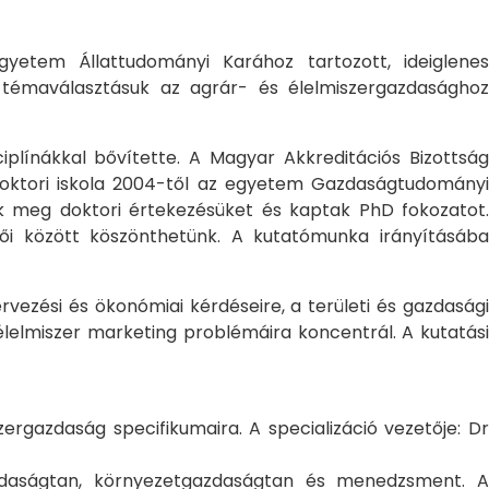
yetem Állattudományi Karához tartozott, ideiglene
a témaválasztásuk az agrár- és élelmiszergazdasághoz
ciplínákkal bővítette. A Magyar Akkreditációs Bizottság
oktori iskola 2004-től az egyetem Gazdaságtudományi
ték meg doktori értekezésüket és kaptak PhD fokozatot.
ői között köszönthetünk. A kutatómunka irányításába
rvezési és ökonómiai kérdéseire, a területi és gazdasági
élelmiszer marketing problémáira koncentrál. A kutatási
rgazdaság specifikumaira. A specializáció vezetője: Dr
gazdaságtan, környezetgazdaságtan és menedzsment. A