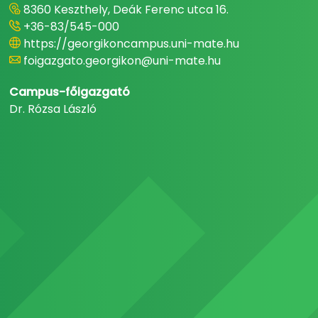
8360 Keszthely, Deák Ferenc utca 16.
+36-83/545-000
https://georgikoncampus.uni-mate.hu
foigazgato.georgikon@uni-mate.hu
Campus-főigazgató
Dr. Rózsa László