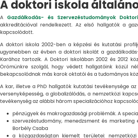
A doktori iskola általán
A
Gazdálkodás- és Szervezéstudományok Doktori
akkreditációval rendelkezett. Az első hallgatók a g
kapcsolódott.
A doktori iskola 2002-ben a képzési és kutatási profilj
ugyanebben az évben a doktori iskolát a gazdálkodá
Karához tartozik. A Doktori Iskolában 2002 és 2012 kö
Örömünkre szolgál, hogy védett hallgatóink közül n
bekapcsolódnak más karok oktatói és a tudományos közél
A kar, illetve a PhD hallgatók kutatási tevékenysége az
versenyképesség, a globalizálódás, a nemzetközi kapcso
tevékenység az alábbi három specializációhoz kapcsolód
pénzügyek és makrogazdasági problémák. A speciali
szervezéstudomány, menedzsment és marketing egye
Borbély Csaba
a közgazdaságtan kiemelt területei: nemzetköz