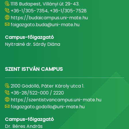
1118 Budapest, Villányi út 29-43.
+36-1/305-7354, +36-1/305-7528
https://budaicampus.uni-mate.hu
foigazgato.buda@uni-mate.hu
Campus-főigazgató
Nyitrainé dr. Sárdy Diána
SZENT ISTVÁN CAMPUS
2100 Gödöllő, Páter Károly utca 1.
+36-28/522-000 / 2220
https://szentistvancampus.uni-mate.hu
foigazgato.godollo@uni-mate.hu
Campus-főigazgató
Dr. Béres András