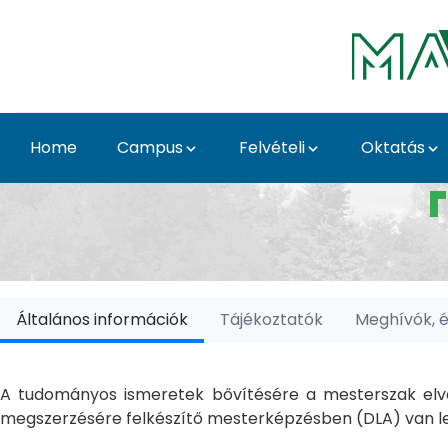
Skip to Main Content
Home
Campus
Felvételi
Oktatás
Doktori Iskolák - Ka
Általános információk
Tájékoztatók
Meghívók, 
A tudományos ismeretek bővítésére a mesterszak elvé
megszerzésére felkészítő mesterképzésben (DLA) van le