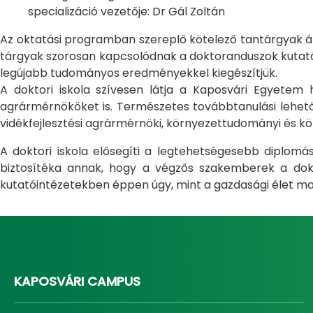
specializáció vezetője: Dr Gál Zoltán
Az oktatási programban szereplő kötelező tantárgyak átfo
tárgyak szorosan kapcsolódnak a doktoranduszok kutatás
legújabb tudományos eredményekkel kiegészítjük.
A doktori iskola szívesen látja a Kaposvári Egyete
agrármérnököket is. Természetes továbbtanulási lehetős
vidékfejlesztési agrármérnöki, környezettudományi és kö
A doktori iskola elősegíti a legtehetségesebb diplom
biztosítéka annak, hogy a végzős szakemberek a dokto
kutatóintézetekben éppen úgy, mint a gazdasági élet ma
KAPOSVÁRI CAMPUS