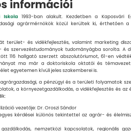
os információi
 Iskola
1993-ban alakult. Kezdetben a Kaposvári Eg
azdasági agrármérnökök közül kerültek ki, érthetően 
át terület- és vidékfejlesztés, valamint marketing disz
s- és szervezéstudományok tudományágba sorolta. A d
zött 116 hallgató szerzett abszolutóriumot, 61-en véd
éhányat ma már a doktoriskola oktatói és témavezet
et egyetemen kívüli jeles szakemberei is.
 agrárgazdasági, a pénzügyi és a területi folyamatok sze
latok, a környezetgazdálkodás, a vidékfejlesztés és az 
ik:
záció vezetője: Dr. Oroszi Sándor
s kérdései különös tekintettel az agrár- és élelmisze
i gazdálkodás, nemzetközi kapcsolatok, regionális 