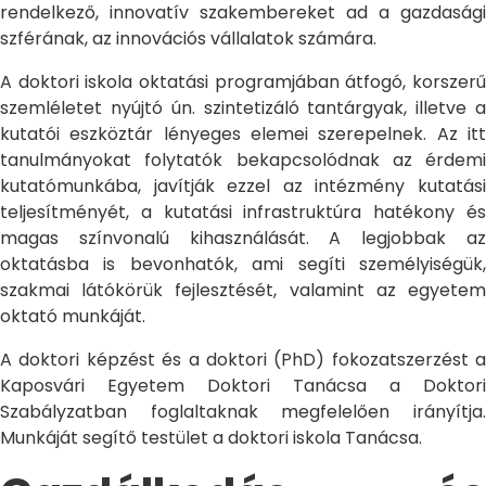
rendelkező, innovatív szakembereket ad a gazdasági
szférának, az innovációs vállalatok számára.
A doktori iskola oktatási programjában átfogó, korszerű
szemléletet nyújtó ún. szintetizáló tantárgyak, illetve a
kutatói eszköztár lényeges elemei szerepelnek. Az itt
tanulmányokat folytatók bekapcsolódnak az érdemi
kutatómunkába, javítják ezzel az intézmény kutatási
teljesítményét, a kutatási infrastruktúra hatékony és
magas színvonalú kihasználását. A legjobbak az
oktatásba is bevonhatók, ami segíti személyiségük,
szakmai látókörük fejlesztését, valamint az egyetem
oktató munkáját.
A doktori képzést és a doktori (PhD) fokozatszerzést a
Kaposvári Egyetem Doktori Tanácsa a Doktori
Szabályzatban foglaltaknak megfelelően irányítja.
Munkáját segítő testület a doktori iskola Tanácsa.