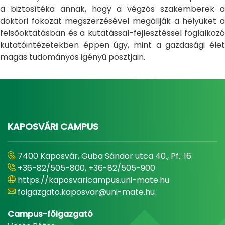
a biztosítéka annak, hogy a végzős szakemberek a
doktori fokozat megszerzésével megállják a helyüket a
felsőoktatásban és a kutatással-fejlesztéssel foglalkozó
kutatóintézetekben éppen úgy, mint a gazdasági élet
magas tudományos igényű posztjain.
KAPOSVÁRI CAMPUS
7400 Kaposvár, Guba Sándor utca 40., Pf.: 16.
+36-82/505-800, +36-82/505-900
https://kaposvaricampus.uni-mate.hu
foigazgato.kaposvar@uni-mate.hu
Campus-főigazgató