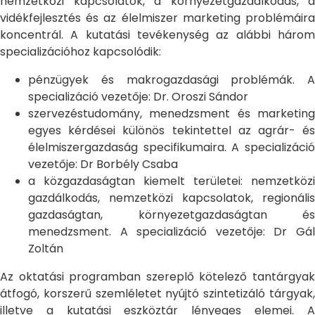
nemzetközi kapcsolatok, a környezetgazdálkodás, a
vidékfejlesztés és az élelmiszer marketing problémáira
koncentrál. A kutatási tevékenység az alábbi három
specializációhoz kapcsolódik:
pénzügyek és makrogazdasági problémák. A
specializáció vezetője: Dr. Oroszi Sándor
szervezéstudomány, menedzsment és marketing
egyes kérdései különös tekintettel az agrár- és
élelmiszergazdaság specifikumaira. A specializáció
vezetője: Dr Borbély Csaba
a közgazdaságtan kiemelt területei: nemzetközi
gazdálkodás, nemzetközi kapcsolatok, regionális
gazdaságtan, környezetgazdaságtan és
menedzsment. A specializáció vezetője: Dr Gál
Zoltán
Az oktatási programban szereplő kötelező tantárgyak
átfogó, korszerű szemléletet nyújtó szintetizáló tárgyak,
illetve a kutatási eszköztár lényeges elemei. A