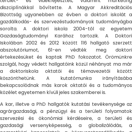
terület- és vidékfejlesztés, valamint marketing
diszciplínákkal bővítette. A Magyar Akkreditációs
Bizottság ugyanebben az évben a doktori iskolát a
gazdálkodás- és szervezéstudományok tudományágba
sorolta. A doktori iskola 2004-től az egyetem
Gazdaságtudományi Karához tartozik. A Doktori
Iskolában 2002 és 2012 között 116 hallgató szerzett
abszolutóriumot, 61-en védték meg doktori
értekezésüket és kaptak PhD fokozatot. Örömünkre
szolgál, hogy védett hallgatóink közül néhányat ma már
a doktoriskola oktatói és témavezetői között
köszönthetünk. A kutatómunka irányításába
bekapcsolódnak más karok oktatói és a tudományos
közélet egyetemen kívüli jeles szakemberei is.
A kar, illetve a PhD hallgatók kutatási tevékenysége az
agrárgazdasági, a pénzügyi és a területi folyamatok
szervezési és ökonómiai kérdéseire, a területi és
gazdasági versenyképesség, a globalizálódás, a