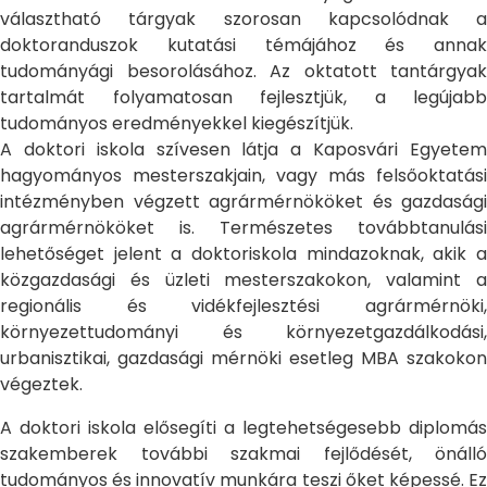
választható tárgyak szorosan kapcsolódnak a
doktoranduszok kutatási témájához és annak
tudományági besorolásához. Az oktatott tantárgyak
tartalmát folyamatosan fejlesztjük, a legújabb
tudományos eredményekkel kiegészítjük.
A doktori iskola szívesen látja a Kaposvári Egyetem
hagyományos mesterszakjain, vagy más felsőoktatási
intézményben végzett agrármérnököket és gazdasági
agrármérnököket is. Természetes továbbtanulási
lehetőséget jelent a doktoriskola mindazoknak, akik a
közgazdasági és üzleti mesterszakokon, valamint a
regionális és vidékfejlesztési agrármérnöki,
környezettudományi és környezetgazdálkodási,
urbanisztikai, gazdasági mérnöki esetleg MBA szakokon
végeztek.
A doktori iskola elősegíti a legtehetségesebb diplomás
szakemberek további szakmai fejlődését, önálló
tudományos és innovatív munkára teszi őket képessé. Ez