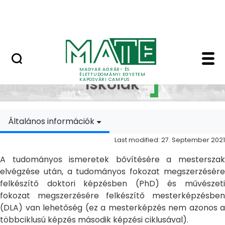
Skip to Main Content
MATE Szabadegyetem
Doktori Iskolák - Ka
Doktori
MAGYAR AGRÁR- ÉS
ÉLETTUDOMÁNYI EGYETEM
Iskolák
KAPOSVÁRI CAMPUS
Általános információk
Last modified: 27. September 2021
A tudományos ismeretek bővítésére a mesterszak
elvégzése után, a tudományos fokozat megszerzésére
felkészítő doktori képzésben (PhD) és művészeti
fokozat megszerzésére felkészítő mesterképzésben
(DLA) van lehetőség (ez a mesterképzés nem azonos a
többciklusú képzés második képzési ciklusával).