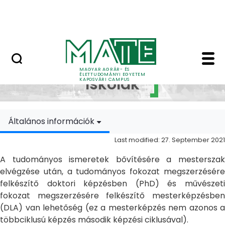
Skip to Main Content
MATE Szabadegyetem
Doktori Iskolák - Ka
Doktori
MAGYAR AGRÁR- ÉS
ÉLETTUDOMÁNYI EGYETEM
Iskolák
KAPOSVÁRI CAMPUS
Általános információk
Last modified: 27. September 2021
A tudományos ismeretek bővítésére a mesterszak
elvégzése után, a tudományos fokozat megszerzésére
felkészítő doktori képzésben (PhD) és művészeti
fokozat megszerzésére felkészítő mesterképzésben
(DLA) van lehetőség (ez a mesterképzés nem azonos a
többciklusú képzés második képzési ciklusával).