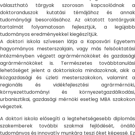
választható tárgyak szorosan kapcsolódnak a
doktoranduszok kutatási témájához és annak
tudományági besorolásához. Az oktatott tantárgyak
tartalmát folyamatosan fejlesztjük, a legújabb
tudományos eredményekkel kiegészítjük.
A doktori iskola szívesen látja a Kaposvári Egyetem
hagyományos mesterszakjain, vagy más felsőoktatási
intézményben végzett agrármérnököket és gazdasági
agrármérnököket is. Természetes továbbtanulási
lehetőséget jelent a doktoriskola mindazoknak, akik a
közgazdasági és üzleti mesterszakokon, valamint a
regionális és vidékfejlesztési agrármérnöki,
környezettudományi és környezetgazdálkodási,
urbanisztikai, gazdasági mérnöki esetleg MBA szakokon
végeztek.
A doktori iskola elősegíti a legtehetségesebb diplomás
szakemberek további szakmai fejlődését, önálló
tudományos és innovatív munkára teszi őket képessé. Ez