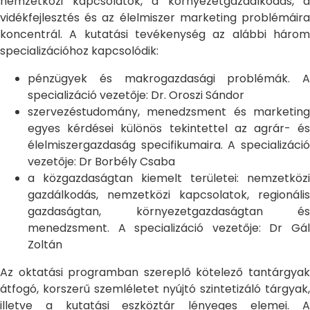
nemzetközi kapcsolatok, a környezetgazdálkodás, a
vidékfejlesztés és az élelmiszer marketing problémáira
koncentrál. A kutatási tevékenység az alábbi három
specializációhoz kapcsolódik:
pénzügyek és makrogazdasági problémák. A
specializáció vezetője: Dr. Oroszi Sándor
szervezéstudomány, menedzsment és marketing
egyes kérdései különös tekintettel az agrár- és
élelmiszergazdaság specifikumaira. A specializáció
vezetője: Dr Borbély Csaba
a közgazdaságtan kiemelt területei: nemzetközi
gazdálkodás, nemzetközi kapcsolatok, regionális
gazdaságtan, környezetgazdaságtan és
menedzsment. A specializáció vezetője: Dr Gál
Zoltán
Az oktatási programban szereplő kötelező tantárgyak
átfogó, korszerű szemléletet nyújtó szintetizáló tárgyak,
illetve a kutatási eszköztár lényeges elemei. A