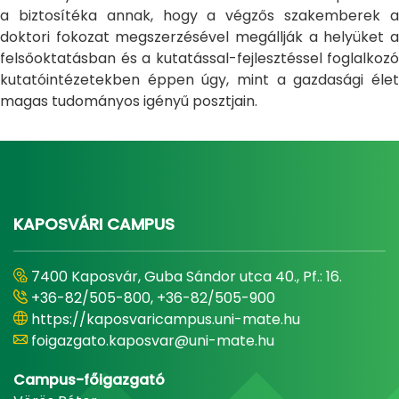
a biztosítéka annak, hogy a végzős szakemberek a
doktori fokozat megszerzésével megállják a helyüket a
felsőoktatásban és a kutatással-fejlesztéssel foglalkozó
kutatóintézetekben éppen úgy, mint a gazdasági élet
magas tudományos igényű posztjain.
KAPOSVÁRI CAMPUS
7400 Kaposvár, Guba Sándor utca 40., Pf.: 16.
+36-82/505-800, +36-82/505-900
https://kaposvaricampus.uni-mate.hu
foigazgato.kaposvar@uni-mate.hu
Campus-főigazgató