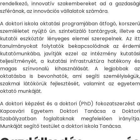
rendelkező, innovatív szakembereket ad a gazdasági
szférának, az innovációs vállalatok számára.
A doktori iskola oktatási programjában átfogó, korszerű
szemléletet nyújtó ún. szintetizáló tantárgyak, illetve a
kutatói eszköztár lényeges elemei szerepelnek. Az itt
tanulmányokat folytatók bekapcsolódnak az érdemi
kutatómunkába, javítják ezzel az intézmény kutatási
teljesítményét, a kutatási infrastruktúra hatékony és
magas színvonalú kihasználását. A legjobbak az
oktatásba is bevonhatók, ami segíti személyiségük,
szakmai látókörük fejlesztését, valamint az egyetem
oktató munkáját.
A doktori képzést és a doktori (PhD) fokozatszerzést a
Kaposvári Egyetem Doktori Tanácsa a Doktori
Szabályzatban foglaltaknak megfelelően irányítja.
Munkáját segítő testület a doktori iskola Tanácsa.