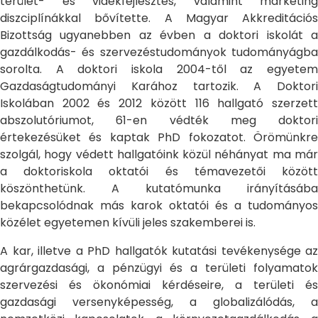
terület- és vidékfejlesztés, valamint marketing
diszciplínákkal bővítette. A Magyar Akkreditációs
Bizottság ugyanebben az évben a doktori iskolát a
gazdálkodás- és szervezéstudományok tudományágba
sorolta. A doktori iskola 2004-től az egyetem
Gazdaságtudományi Karához tartozik. A Doktori
Iskolában 2002 és 2012 között 116 hallgató szerzett
abszolutóriumot, 61-en védték meg doktori
értekezésüket és kaptak PhD fokozatot. Örömünkre
szolgál, hogy védett hallgatóink közül néhányat ma már
a doktoriskola oktatói és témavezetői között
köszönthetünk. A kutatómunka irányításába
bekapcsolódnak más karok oktatói és a tudományos
közélet egyetemen kívüli jeles szakemberei is.
A kar, illetve a PhD hallgatók kutatási tevékenysége az
agrárgazdasági, a pénzügyi és a területi folyamatok
szervezési és ökonómiai kérdéseire, a területi és
gazdasági versenyképesség, a globalizálódás, a