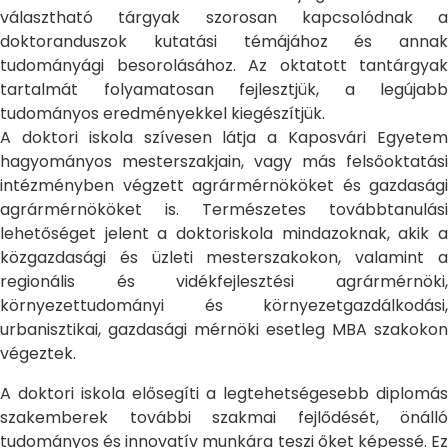
választható tárgyak szorosan kapcsolódnak a
doktoranduszok kutatási témájához és annak
tudományági besorolásához. Az oktatott tantárgyak
tartalmát folyamatosan fejlesztjük, a legújabb
tudományos eredményekkel kiegészítjük.
A doktori iskola szívesen látja a Kaposvári Egyetem
hagyományos mesterszakjain, vagy más felsőoktatási
intézményben végzett agrármérnököket és gazdasági
agrármérnököket is. Természetes továbbtanulási
lehetőséget jelent a doktoriskola mindazoknak, akik a
közgazdasági és üzleti mesterszakokon, valamint a
regionális és vidékfejlesztési agrármérnöki,
környezettudományi és környezetgazdálkodási,
urbanisztikai, gazdasági mérnöki esetleg MBA szakokon
végeztek.
A doktori iskola elősegíti a legtehetségesebb diplomás
szakemberek további szakmai fejlődését, önálló
tudományos és innovatív munkára teszi őket képessé. Ez