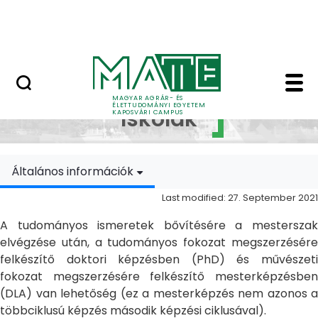
Skip to Main Content
MATE Szabadegyetem
Doktori Iskolák - Ka
Doktori
MAGYAR AGRÁR- ÉS
ÉLETTUDOMÁNYI EGYETEM
Iskolák
KAPOSVÁRI CAMPUS
Általános információk
Last modified: 27. September 2021
A tudományos ismeretek bővítésére a mesterszak
elvégzése után, a tudományos fokozat megszerzésére
felkészítő doktori képzésben (PhD) és művészeti
fokozat megszerzésére felkészítő mesterképzésben
(DLA) van lehetőség (ez a mesterképzés nem azonos a
többciklusú képzés második képzési ciklusával).