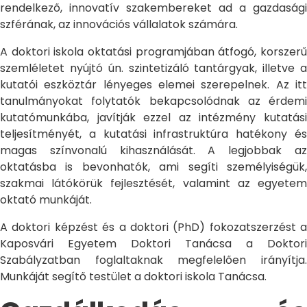
rendelkező, innovatív szakembereket ad a gazdasági
szférának, az innovációs vállalatok számára.
A doktori iskola oktatási programjában átfogó, korszerű
szemléletet nyújtó ún. szintetizáló tantárgyak, illetve a
kutatói eszköztár lényeges elemei szerepelnek. Az itt
tanulmányokat folytatók bekapcsolódnak az érdemi
kutatómunkába, javítják ezzel az intézmény kutatási
teljesítményét, a kutatási infrastruktúra hatékony és
magas színvonalú kihasználását. A legjobbak az
oktatásba is bevonhatók, ami segíti személyiségük,
szakmai látókörük fejlesztését, valamint az egyetem
oktató munkáját.
A doktori képzést és a doktori (PhD) fokozatszerzést a
Kaposvári Egyetem Doktori Tanácsa a Doktori
Szabályzatban foglaltaknak megfelelően irányítja.
Munkáját segítő testület a doktori iskola Tanácsa.