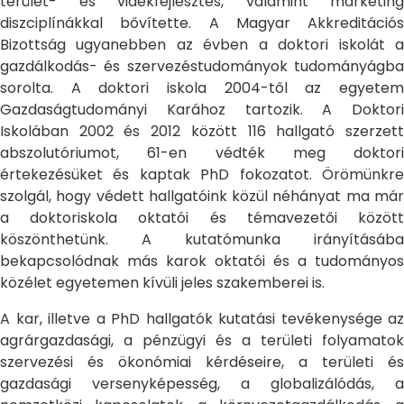
terület- és vidékfejlesztés, valamint marketing
diszciplínákkal bővítette. A Magyar Akkreditációs
Bizottság ugyanebben az évben a doktori iskolát a
gazdálkodás- és szervezéstudományok tudományágba
sorolta. A doktori iskola 2004-től az egyetem
Gazdaságtudományi Karához tartozik. A Doktori
Iskolában 2002 és 2012 között 116 hallgató szerzett
abszolutóriumot, 61-en védték meg doktori
értekezésüket és kaptak PhD fokozatot. Örömünkre
szolgál, hogy védett hallgatóink közül néhányat ma már
a doktoriskola oktatói és témavezetői között
köszönthetünk. A kutatómunka irányításába
bekapcsolódnak más karok oktatói és a tudományos
közélet egyetemen kívüli jeles szakemberei is.
A kar, illetve a PhD hallgatók kutatási tevékenysége az
agrárgazdasági, a pénzügyi és a területi folyamatok
szervezési és ökonómiai kérdéseire, a területi és
gazdasági versenyképesség, a globalizálódás, a