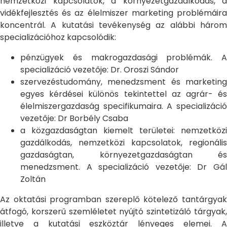
nemzetközi kapcsolatok, a környezetgazdálkodás, a
vidékfejlesztés és az élelmiszer marketing problémáira
koncentrál. A kutatási tevékenység az alábbi három
specializációhoz kapcsolódik:
pénzügyek és makrogazdasági problémák. A
specializáció vezetője: Dr. Oroszi Sándor
szervezéstudomány, menedzsment és marketing
egyes kérdései különös tekintettel az agrár- és
élelmiszergazdaság specifikumaira. A specializáció
vezetője: Dr Borbély Csaba
a közgazdaságtan kiemelt területei: nemzetközi
gazdálkodás, nemzetközi kapcsolatok, regionális
gazdaságtan, környezetgazdaságtan és
menedzsment. A specializáció vezetője: Dr Gál
Zoltán
Az oktatási programban szereplő kötelező tantárgyak
átfogó, korszerű szemléletet nyújtó szintetizáló tárgyak,
illetve a kutatási eszköztár lényeges elemei. A