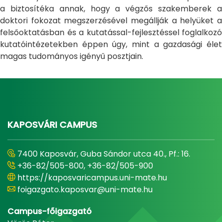
a biztosítéka annak, hogy a végzős szakemberek a
doktori fokozat megszerzésével megállják a helyüket a
felsőoktatásban és a kutatással-fejlesztéssel foglalkozó
kutatóintézetekben éppen úgy, mint a gazdasági élet
magas tudományos igényű posztjain.
KAPOSVÁRI CAMPUS
7400 Kaposvár, Guba Sándor utca 40., Pf.: 16.
+36-82/505-800, +36-82/505-900
https://kaposvaricampus.uni-mate.hu
foigazgato.kaposvar@uni-mate.hu
Campus-főigazgató