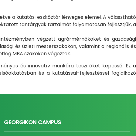
letve a kutatási eszköztár lényeges elemei. A választható
atott tantárgyak tartalmát folyamatosan fejlesztjük, a
i intézményben végzett agrármérnököket és gazdasági
sági és üzleti mesterszakokon, valamint a regionális és
setleg MBA szakokon végeztek.
ományos és innovatív munkára teszi őket képessé. Ez a
sőoktatásban és a kutatással-fejlesztéssel foglalkozó
GEORGIKON CAMPUS