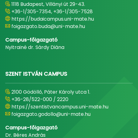
1118 Budapest, Villányi út 29-43.
+36-1/305-7354, +36-1/305-7528
https://budaicampus.uni-mate.hu
foigazgato.buda@uni-mate.hu
Campus-főigazgató
Nyitrainé dr. Sárdy Diána
SZENT ISTVÁN CAMPUS
2100 Gödöllő, Páter Károly utca 1.
+36-28/522-000 / 2220
https://szentistvancampus.uni-mate.hu
foigazgato.godollo@uni-mate.hu
Campus-főigazgató
Dr. Béres András