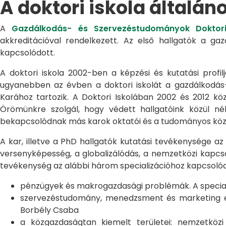
A doktori iskola általán
A
Gazdálkodás- és Szervezéstudományok Doktori
akkreditációval rendelkezett. Az első hallgatók a g
kapcsolódott.
A doktori iskola 2002-ben a képzési és kutatási profilj
ugyanebben az évben a doktori iskolát a gazdálkodá
Karához tartozik. A Doktori Iskolában 2002 és 2012 kö
Örömünkre szolgál, hogy védett hallgatóink közül n
bekapcsolódnak más karok oktatói és a tudományos közél
A kar, illetve a PhD hallgatók kutatási tevékenysége az
versenyképesség, a globalizálódás, a nemzetközi kapcso
tevékenység az alábbi három specializációhoz kapcsolód
pénzügyek és makrogazdasági problémák. A speciali
szervezéstudomány, menedzsment és marketing egye
Borbély Csaba
a közgazdaságtan kiemelt területei: nemzetköz