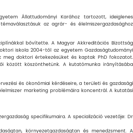
yetem Állattudományi Karához tartozott, ideiglene
a témaválasztásuk az agrár- és élelmiszergazdasághoz
ciplínákkal bővítette. A Magyar Akkreditációs Bizottság
oktori iskola 2004-től az egyetem Gazdaságtudományi
ték meg doktori értekezésüket és kaptak PhD fokozatot.
ői között köszönthetünk. A kutatómunka irányításába
rvezési és ökonómiai kérdéseire, a területi és gazdasági
élelmiszer marketing problémáira koncentrál. A kutatási
rgazdaság specifikumaira. A specializáció vezetője: Dr
gazdaságtan, környezetgazdaságtan és menedzsment. A