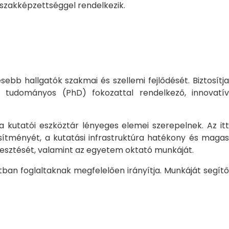
 szakképzettséggel rendelkezik.
bb hallgatók szakmai és szellemi fejlődését. Biztosítj
 tudományos (PhD) fokozattal rendelkező, innovatív
 a kutatói eszköztár lényeges elemei szerepelnek. Az itt
sítményét, a kutatási infrastruktúra hatékony és magas
jlesztését, valamint az egyetem oktató munkáját.
ban foglaltaknak megfelelően irányítja. Munkáját segítő