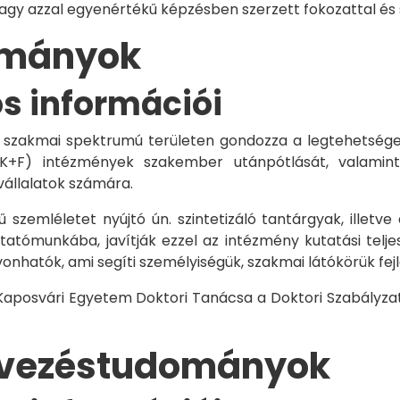
vagy azzal egyenértékű képzésben szerzett fokozattal és
dományok
os információi
 szakmai spektrumú területen gondozza a legtehetségese
 K+F) intézmények szakember utánpótlását, valamint
vállalatok számára.
 szemléletet nyújtó ún. szintetizáló tantárgyak, illetve
tómunkába, javítják ezzel az intézmény kutatási telje
vonhatók, ami segíti személyiségük, szakmai látókörük fe
 Kaposvári Egyetem Doktori Tanácsa a Doktori Szabályzat
rvezéstudományok