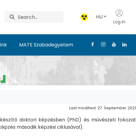
HU
Log in
ink
MATE Szabadegyetem
Last modified: 27. September 2021
észítő doktori képzésben (PhD) és művészeti fokozat
pzés második képzési ciklusával).