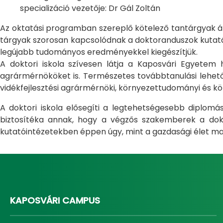
specializáció vezetője: Dr Gál Zoltán
Az oktatási programban szereplő kötelező tantárgyak átfo
tárgyak szorosan kapcsolódnak a doktoranduszok kutatás
legújabb tudományos eredményekkel kiegészítjük.
A doktori iskola szívesen látja a Kaposvári Egyete
agrármérnököket is. Természetes továbbtanulási lehetős
vidékfejlesztési agrármérnöki, környezettudományi és kö
A doktori iskola elősegíti a legtehetségesebb diplom
biztosítéka annak, hogy a végzős szakemberek a dokto
kutatóintézetekben éppen úgy, mint a gazdasági élet ma
KAPOSVÁRI CAMPUS