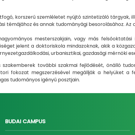
gó, korszerű szemléletet nyújtó szintetizáló tárgyak, il
i témájához és annak tudományági besorolásához. Az okt
m hagyományos mesterszakjain, vagy más felsőoktatás
éget jelent a doktoriskola mindazoknak, akik a közgazda
rnyezetgazdálkodási, urbanisztikai, gazdasági mérnöki e
ás szakemberek további szakmai fejlődését, önálló tud
ri fokozat megszerzésével megállják a helyüket a fel
gas tudományos igényű posztjain.
BUDAI CAMPUS