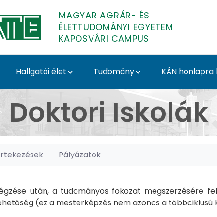
MAGYAR AGRÁR- ÉS
ÉLETTUDOMÁNYI EGYETEM
KAPOSVÁRI CAMPUS
Hallgatói élet
Tudomány
KÁN honlapra l
posvári Campus
Doktori Iskolák
értekezések
Pályázatok
gzése után, a tudományos fokozat megszerzésére felk
hetőség (ez a mesterképzés nem azonos a többciklusú ké