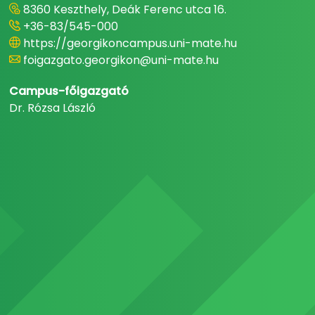
8360 Keszthely, Deák Ferenc utca 16.
+36-83/545-000
https://georgikoncampus.uni-mate.hu
foigazgato.georgikon@uni-mate.hu
Campus-főigazgató
Dr. Rózsa László