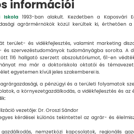
os információi
 Iskola
1993-ban alakult. Kezdetben a Kaposvári Eg
azdasági agrármérnökök közül kerültek ki, érthetően 
át terület- és vidékfejlesztés, valamint marketing disz
s- és szervezéstudományok tudományágba sorolta. A d
zött 116 hallgató szerzett abszolutóriumot, 61-en véd
éhányat ma már a doktoriskola oktatói és témavezet
et egyetemen kívüli jeles szakemberei is.
 agrárgazdasági, a pénzügyi és a területi folyamatok sze
latok, a környezetgazdálkodás, a vidékfejlesztés és az 
ik:
záció vezetője: Dr. Oroszi Sándor
s kérdései különös tekintettel az agrár- és élelmisze
i gazdálkodás, nemzetközi kapcsolatok, regionális 