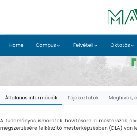
Skip to Main Content
Home
Campus
Felvételi
Oktatás
Doktori Iskolák - Ka
Általános információk
Tájékoztatók
Meghívók, 
A tudományos ismeretek bővítésére a mesterszak elvé
megszerzésére felkészítő mesterképzésben (DLA) van le