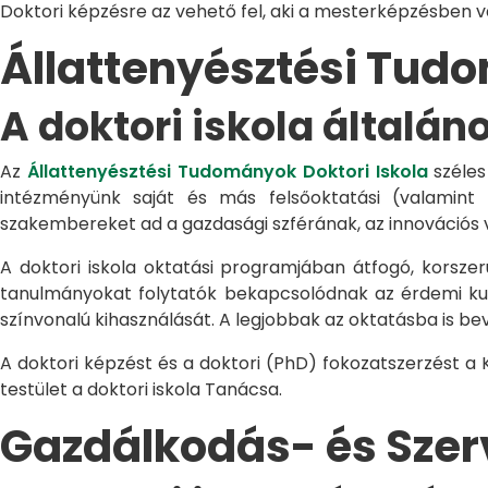
Doktori képzésre az vehető fel, aki a mesterképzésben 
Állattenyésztési Tu
A doktori iskola általán
Az
Állattenyésztési Tudományok Doktori Iskola
széles
intézményünk saját és más felsőoktatási (valamint
szakembereket ad a gazdasági szférának, az innovációs 
A doktori iskola oktatási programjában átfogó, korszerű
tanulmányokat folytatók bekapcsolódnak az érdemi kuta
színvonalú kihasználását. A legjobbak az oktatásba is be
A doktori képzést és a doktori (PhD) fokozatszerzést a
testület a doktori iskola Tanácsa.
Gazdálkodás- és Sze