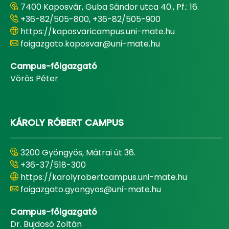
7400 Kaposvár, Guba Sándor utca 40., Pf.: 16.
+36-82/505-800, +36-82/505-900
https://kaposvaricampus.uni-mate.hu
foigazgato.kaposvar@uni-mate.hu
Campus-főigazgató
Vörös Péter
KÁROLY RÓBERT CAMPUS
3200 Gyöngyös, Mátrai út 36.
+36-37/518-300
https://karolyrobertcampus.uni-mate.hu
foigazgato.gyongyos@uni-mate.hu
Campus-főigazgató
Dr. Bujdosó Zoltán