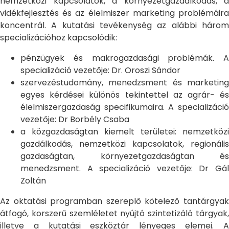
nemzetközi kapcsolatok, a környezetgazdálkodás, a
vidékfejlesztés és az élelmiszer marketing problémáira
koncentrál. A kutatási tevékenység az alábbi három
specializációhoz kapcsolódik:
pénzügyek és makrogazdasági problémák. A
specializáció vezetője: Dr. Oroszi Sándor
szervezéstudomány, menedzsment és marketing
egyes kérdései különös tekintettel az agrár- és
élelmiszergazdaság specifikumaira. A specializáció
vezetője: Dr Borbély Csaba
a közgazdaságtan kiemelt területei: nemzetközi
gazdálkodás, nemzetközi kapcsolatok, regionális
gazdaságtan, környezetgazdaságtan és
menedzsment. A specializáció vezetője: Dr Gál
Zoltán
Az oktatási programban szereplő kötelező tantárgyak
átfogó, korszerű szemléletet nyújtó szintetizáló tárgyak,
illetve a kutatási eszköztár lényeges elemei. A