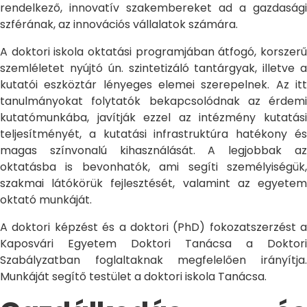
rendelkező, innovatív szakembereket ad a gazdasági
szférának, az innovációs vállalatok számára.
A doktori iskola oktatási programjában átfogó, korszerű
szemléletet nyújtó ún. szintetizáló tantárgyak, illetve a
kutatói eszköztár lényeges elemei szerepelnek. Az itt
tanulmányokat folytatók bekapcsolódnak az érdemi
kutatómunkába, javítják ezzel az intézmény kutatási
teljesítményét, a kutatási infrastruktúra hatékony és
magas színvonalú kihasználását. A legjobbak az
oktatásba is bevonhatók, ami segíti személyiségük,
szakmai látókörük fejlesztését, valamint az egyetem
oktató munkáját.
A doktori képzést és a doktori (PhD) fokozatszerzést a
Kaposvári Egyetem Doktori Tanácsa a Doktori
Szabályzatban foglaltaknak megfelelően irányítja.
Munkáját segítő testület a doktori iskola Tanácsa.