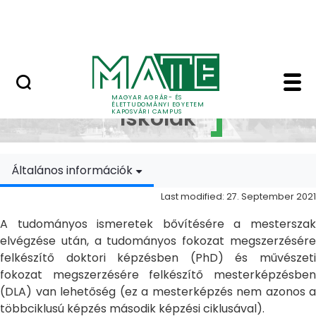
Skip to Main Content
MATE Szabadegyetem
Doktori Iskolák - Ka
Doktori
MAGYAR AGRÁR- ÉS
ÉLETTUDOMÁNYI EGYETEM
Iskolák
KAPOSVÁRI CAMPUS
Általános információk
Last modified: 27. September 2021
A tudományos ismeretek bővítésére a mesterszak
elvégzése után, a tudományos fokozat megszerzésére
felkészítő doktori képzésben (PhD) és művészeti
fokozat megszerzésére felkészítő mesterképzésben
(DLA) van lehetőség (ez a mesterképzés nem azonos a
többciklusú képzés második képzési ciklusával).