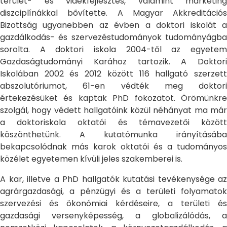
terület- és vidékfejlesztés, valamint marketing
diszciplínákkal bővítette. A Magyar Akkreditációs
Bizottság ugyanebben az évben a doktori iskolát a
gazdálkodás- és szervezéstudományok tudományágba
sorolta. A doktori iskola 2004-től az egyetem
Gazdaságtudományi Karához tartozik. A Doktori
Iskolában 2002 és 2012 között 116 hallgató szerzett
abszolutóriumot, 61-en védték meg doktori
értekezésüket és kaptak PhD fokozatot. Örömünkre
szolgál, hogy védett hallgatóink közül néhányat ma már
a doktoriskola oktatói és témavezetői között
köszönthetünk. A kutatómunka irányításába
bekapcsolódnak más karok oktatói és a tudományos
közélet egyetemen kívüli jeles szakemberei is.
A kar, illetve a PhD hallgatók kutatási tevékenysége az
agrárgazdasági, a pénzügyi és a területi folyamatok
szervezési és ökonómiai kérdéseire, a területi és
gazdasági versenyképesség, a globalizálódás, a