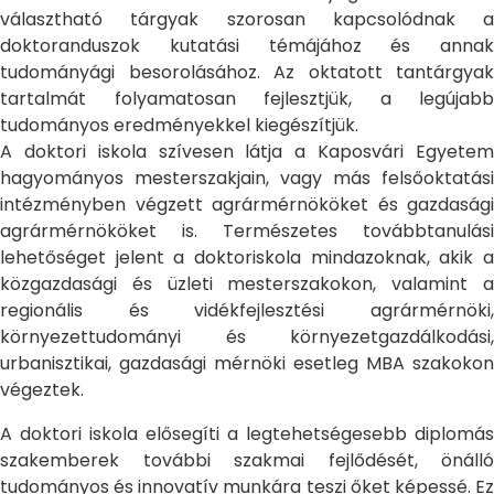
választható tárgyak szorosan kapcsolódnak a
doktoranduszok kutatási témájához és annak
tudományági besorolásához. Az oktatott tantárgyak
tartalmát folyamatosan fejlesztjük, a legújabb
tudományos eredményekkel kiegészítjük.
A doktori iskola szívesen látja a Kaposvári Egyetem
hagyományos mesterszakjain, vagy más felsőoktatási
intézményben végzett agrármérnököket és gazdasági
agrármérnököket is. Természetes továbbtanulási
lehetőséget jelent a doktoriskola mindazoknak, akik a
közgazdasági és üzleti mesterszakokon, valamint a
regionális és vidékfejlesztési agrármérnöki,
környezettudományi és környezetgazdálkodási,
urbanisztikai, gazdasági mérnöki esetleg MBA szakokon
végeztek.
A doktori iskola elősegíti a legtehetségesebb diplomás
szakemberek további szakmai fejlődését, önálló
tudományos és innovatív munkára teszi őket képessé. Ez