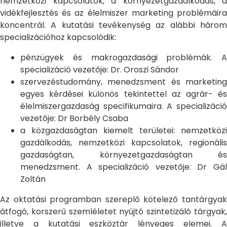
nemzetközi kapcsolatok, a környezetgazdálkodás, a
vidékfejlesztés és az élelmiszer marketing problémáira
koncentrál. A kutatási tevékenység az alábbi három
specializációhoz kapcsolódik:
pénzügyek és makrogazdasági problémák. A
specializáció vezetője: Dr. Oroszi Sándor
szervezéstudomány, menedzsment és marketing
egyes kérdései különös tekintettel az agrár- és
élelmiszergazdaság specifikumaira. A specializáció
vezetője: Dr Borbély Csaba
a közgazdaságtan kiemelt területei: nemzetközi
gazdálkodás, nemzetközi kapcsolatok, regionális
gazdaságtan, környezetgazdaságtan és
menedzsment. A specializáció vezetője: Dr Gál
Zoltán
Az oktatási programban szereplő kötelező tantárgyak
átfogó, korszerű szemléletet nyújtó szintetizáló tárgyak,
illetve a kutatási eszköztár lényeges elemei. A