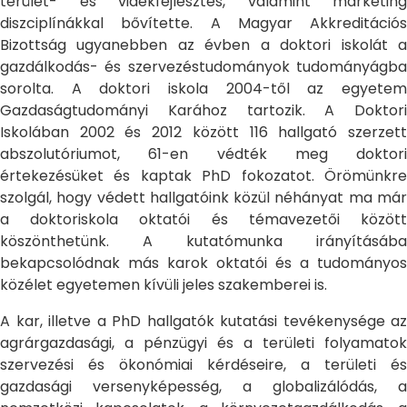
terület- és vidékfejlesztés, valamint marketing
diszciplínákkal bővítette. A Magyar Akkreditációs
Bizottság ugyanebben az évben a doktori iskolát a
gazdálkodás- és szervezéstudományok tudományágba
sorolta. A doktori iskola 2004-től az egyetem
Gazdaságtudományi Karához tartozik. A Doktori
Iskolában 2002 és 2012 között 116 hallgató szerzett
abszolutóriumot, 61-en védték meg doktori
értekezésüket és kaptak PhD fokozatot. Örömünkre
szolgál, hogy védett hallgatóink közül néhányat ma már
a doktoriskola oktatói és témavezetői között
köszönthetünk. A kutatómunka irányításába
bekapcsolódnak más karok oktatói és a tudományos
közélet egyetemen kívüli jeles szakemberei is.
A kar, illetve a PhD hallgatók kutatási tevékenysége az
agrárgazdasági, a pénzügyi és a területi folyamatok
szervezési és ökonómiai kérdéseire, a területi és
gazdasági versenyképesség, a globalizálódás, a