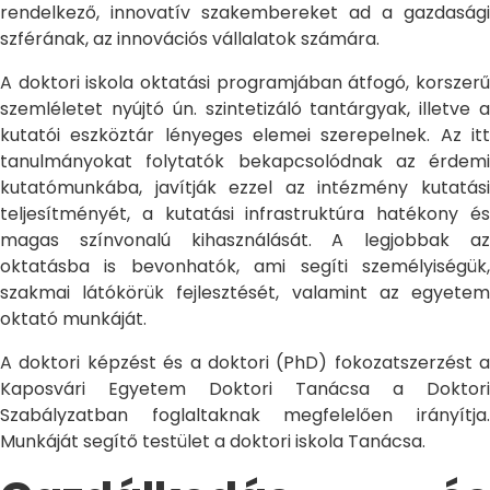
rendelkező, innovatív szakembereket ad a gazdasági
szférának, az innovációs vállalatok számára.
A doktori iskola oktatási programjában átfogó, korszerű
szemléletet nyújtó ún. szintetizáló tantárgyak, illetve a
kutatói eszköztár lényeges elemei szerepelnek. Az itt
tanulmányokat folytatók bekapcsolódnak az érdemi
kutatómunkába, javítják ezzel az intézmény kutatási
teljesítményét, a kutatási infrastruktúra hatékony és
magas színvonalú kihasználását. A legjobbak az
oktatásba is bevonhatók, ami segíti személyiségük,
szakmai látókörük fejlesztését, valamint az egyetem
oktató munkáját.
A doktori képzést és a doktori (PhD) fokozatszerzést a
Kaposvári Egyetem Doktori Tanácsa a Doktori
Szabályzatban foglaltaknak megfelelően irányítja.
Munkáját segítő testület a doktori iskola Tanácsa.