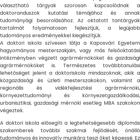
választható tárgyak szorosan kapcsolódnak a
doktoranduszok kutatási témájához és annak
tudományági besorolásához. Az oktatott tantárgyak
tartalmát folyamatosan fejlesztjük, a legújabb
tudományos eredményekkel kiegészítjük.
A doktori iskola szívesen látja a Kaposvári Egyetem
hagyományos mesterszakjain, vagy más felsőoktatási
intézményben végzett agrármérnököket és gazdasági
agrármérnököket is. Természetes továbbtanulási
lehetőséget jelent a doktoriskola mindazoknak, akik a
közgazdasági és üzleti mesterszakokon, valamint a
regionális és vidékfejlesztési agrármérnöki,
környezettudományi és környezetgazdálkodási,
urbanisztikai, gazdasági mérnöki esetleg MBA szakokon
végeztek.
A doktori iskola elősegíti a legtehetségesebb diplomás
szakemberek további szakmai fejlődését, önálló
tudományos és innovatív munkára teszi őket képessé. Ez