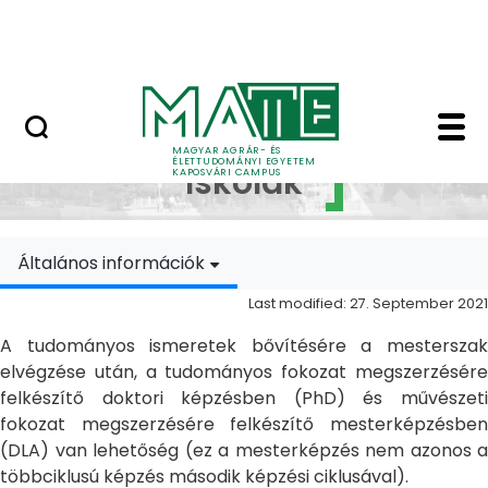
Skip to Main Content
MATE Szabadegyetem
Doktori Iskolák - Ka
Doktori
MAGYAR AGRÁR- ÉS
ÉLETTUDOMÁNYI EGYETEM
Iskolák
KAPOSVÁRI CAMPUS
Általános információk
Last modified: 27. September 2021
A tudományos ismeretek bővítésére a mesterszak
elvégzése után, a tudományos fokozat megszerzésére
felkészítő doktori képzésben (PhD) és művészeti
fokozat megszerzésére felkészítő mesterképzésben
(DLA) van lehetőség (ez a mesterképzés nem azonos a
többciklusú képzés második képzési ciklusával).