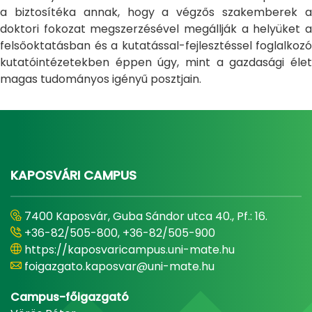
a biztosítéka annak, hogy a végzős szakemberek a
doktori fokozat megszerzésével megállják a helyüket a
felsőoktatásban és a kutatással-fejlesztéssel foglalkozó
kutatóintézetekben éppen úgy, mint a gazdasági élet
magas tudományos igényű posztjain.
KAPOSVÁRI CAMPUS
7400 Kaposvár, Guba Sándor utca 40., Pf.: 16.
+36-82/505-800, +36-82/505-900
https://kaposvaricampus.uni-mate.hu
foigazgato.kaposvar@uni-mate.hu
Campus-főigazgató