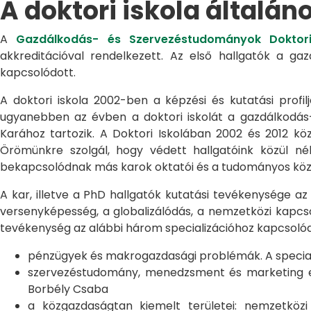
A doktori iskola általán
A
Gazdálkodás- és Szervezéstudományok Doktori
akkreditációval rendelkezett. Az első hallgatók a g
kapcsolódott.
A doktori iskola 2002-ben a képzési és kutatási profilj
ugyanebben az évben a doktori iskolát a gazdálkodá
Karához tartozik. A Doktori Iskolában 2002 és 2012 kö
Örömünkre szolgál, hogy védett hallgatóink közül n
bekapcsolódnak más karok oktatói és a tudományos közél
A kar, illetve a PhD hallgatók kutatási tevékenysége az
versenyképesség, a globalizálódás, a nemzetközi kapcso
tevékenység az alábbi három specializációhoz kapcsolód
pénzügyek és makrogazdasági problémák. A speciali
szervezéstudomány, menedzsment és marketing egye
Borbély Csaba
a közgazdaságtan kiemelt területei: nemzetköz