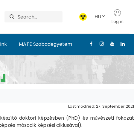
HU
Log in
ink
MATE Szabadegyetem
Last modified: 27. September 2021
észítő doktori képzésben (PhD) és művészeti fokozat
pzés második képzési ciklusával).