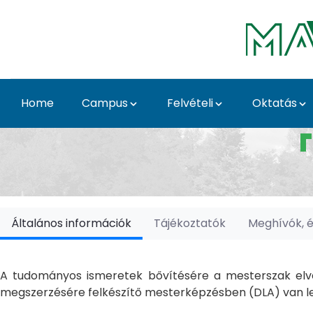
Skip to Main Content
Home
Campus
Felvételi
Oktatás
Doktori Iskolák - Ka
Általános információk
Tájékoztatók
Meghívók, 
A tudományos ismeretek bővítésére a mesterszak elvé
megszerzésére felkészítő mesterképzésben (DLA) van le