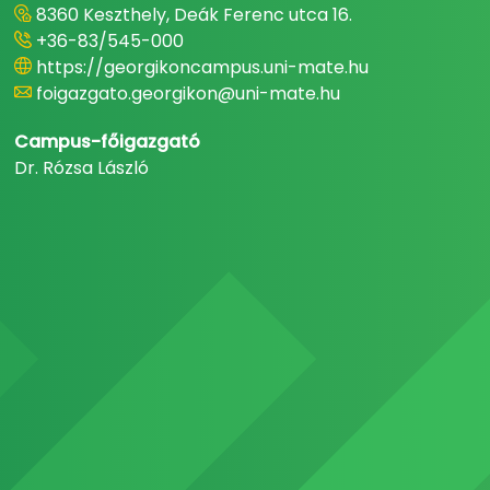
8360 Keszthely, Deák Ferenc utca 16.
+36-83/545-000
https://georgikoncampus.uni-mate.hu
foigazgato.georgikon@uni-mate.hu
Campus-főigazgató
Dr. Rózsa László