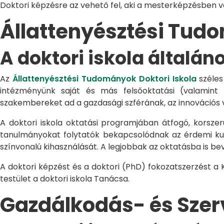
Doktori képzésre az vehető fel, aki a mesterképzésben 
Állattenyésztési Tu
A doktori iskola általán
Az
Állattenyésztési Tudományok Doktori Iskola
széles
intézményünk saját és más felsőoktatási (valamint
szakembereket ad a gazdasági szférának, az innovációs 
A doktori iskola oktatási programjában átfogó, korszerű
tanulmányokat folytatók bekapcsolódnak az érdemi kuta
színvonalú kihasználását. A legjobbak az oktatásba is be
A doktori képzést és a doktori (PhD) fokozatszerzést a
testület a doktori iskola Tanácsa.
Gazdálkodás- és Sze