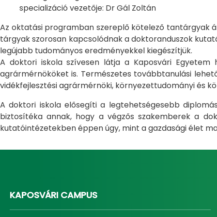
specializáció vezetője: Dr Gál Zoltán
Az oktatási programban szereplő kötelező tantárgyak átfo
tárgyak szorosan kapcsolódnak a doktoranduszok kutatás
legújabb tudományos eredményekkel kiegészítjük.
A doktori iskola szívesen látja a Kaposvári Egyete
agrármérnököket is. Természetes továbbtanulási lehetős
vidékfejlesztési agrármérnöki, környezettudományi és kö
A doktori iskola elősegíti a legtehetségesebb diplom
biztosítéka annak, hogy a végzős szakemberek a dokto
kutatóintézetekben éppen úgy, mint a gazdasági élet ma
KAPOSVÁRI CAMPUS