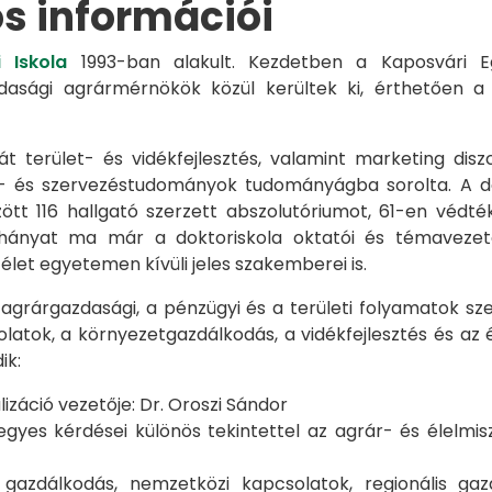
os információi
 Iskola
1993-ban alakult. Kezdetben a Kaposvári Eg
azdasági agrármérnökök közül kerültek ki, érthetően 
át terület- és vidékfejlesztés, valamint marketing disz
s- és szervezéstudományok tudományágba sorolta. A d
zött 116 hallgató szerzett abszolutóriumot, 61-en véd
éhányat ma már a doktoriskola oktatói és témavezet
et egyetemen kívüli jeles szakemberei is.
 agrárgazdasági, a pénzügyi és a területi folyamatok sze
latok, a környezetgazdálkodás, a vidékfejlesztés és az 
ik:
záció vezetője: Dr. Oroszi Sándor
s kérdései különös tekintettel az agrár- és élelmisze
i gazdálkodás, nemzetközi kapcsolatok, regionális 