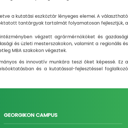
letve a kutatási eszköztár lényeges elemei. A választható
atott tantárgyak tartalmát folyamatosan fejlesztjük, a
i intézményben végzett agrármérnököket és gazdasági
sági és üzleti mesterszakokon, valamint a regionális és
setleg MBA szakokon végeztek.
ományos és innovatív munkára teszi őket képessé. Ez a
sőoktatásban és a kutatással-fejlesztéssel foglalkozó
GEORGIKON CAMPUS