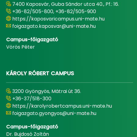
7400 Kaposvár, Guba Sándor utca 40., Pf.: 16.
+36-82/505-800, +36-82/505-900
https://kaposvaricampus.uni-mate.hu
foigazgato.kaposvar@uni-mate.hu
Campus-főigazgató
Vörös Péter
KÁROLY RÓBERT CAMPUS
3200 Gyöngyös, Mátrai út 36.
+36-37/518-300
https://karolyrobertcampus.uni-mate.hu
foigazgato.gyongyos@uni-mate.hu
Campus-főigazgató
Dr. Bujdosó Zoltán