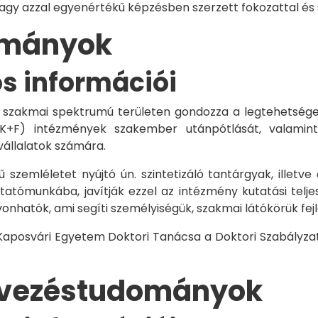
vagy azzal egyenértékű képzésben szerzett fokozattal és
dományok
os információi
 szakmai spektrumú területen gondozza a legtehetségese
 K+F) intézmények szakember utánpótlását, valamint
vállalatok számára.
 szemléletet nyújtó ún. szintetizáló tantárgyak, illetve
tómunkába, javítják ezzel az intézmény kutatási telje
vonhatók, ami segíti személyiségük, szakmai látókörük fe
 Kaposvári Egyetem Doktori Tanácsa a Doktori Szabályzat
rvezéstudományok