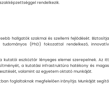
 szakképzettséggel rendelkezik.
bb hallgatók szakmai és szellemi fejlődését. Biztosítj
 tudományos (PhD) fokozattal rendelkező, innovatív
 a kutatói eszköztár lényeges elemei szerepelnek. Az itt
sítményét, a kutatási infrastruktúra hatékony és magas
jlesztését, valamint az egyetem oktató munkáját.
ban foglaltaknak megfelelően irányítja. Munkáját segítő