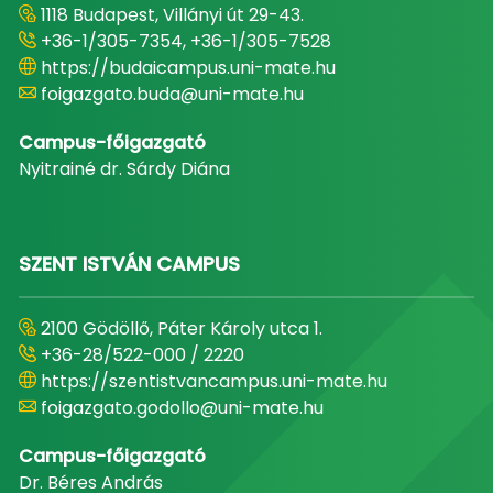
1118 Budapest, Villányi út 29-43.
+36-1/305-7354, +36-1/305-7528
https://budaicampus.uni-mate.hu
foigazgato.buda@uni-mate.hu
Campus-főigazgató
Nyitrainé dr. Sárdy Diána
SZENT ISTVÁN CAMPUS
2100 Gödöllő, Páter Károly utca 1.
+36-28/522-000 / 2220
https://szentistvancampus.uni-mate.hu
foigazgato.godollo@uni-mate.hu
Campus-főigazgató
Dr. Béres András