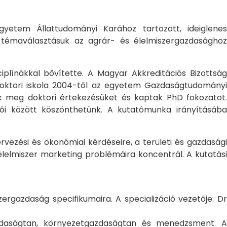
yetem Állattudományi Karához tartozott, ideiglene
a témaválasztásuk az agrár- és élelmiszergazdasághoz
ciplínákkal bővítette. A Magyar Akkreditációs Bizottság
oktori iskola 2004-től az egyetem Gazdaságtudományi
ték meg doktori értekezésüket és kaptak PhD fokozatot.
ői között köszönthetünk. A kutatómunka irányításába
rvezési és ökonómiai kérdéseire, a területi és gazdasági
élelmiszer marketing problémáira koncentrál. A kutatási
rgazdaság specifikumaira. A specializáció vezetője: Dr
gazdaságtan, környezetgazdaságtan és menedzsment. A