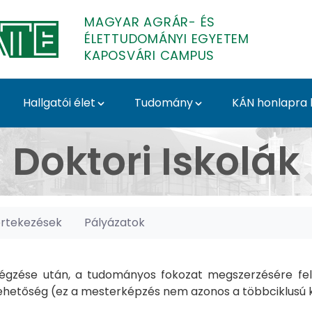
MAGYAR AGRÁR- ÉS
ÉLETTUDOMÁNYI EGYETEM
KAPOSVÁRI CAMPUS
Hallgatói élet
Tudomány
KÁN honlapra l
posvári Campus
Doktori Iskolák
értekezések
Pályázatok
gzése után, a tudományos fokozat megszerzésére felk
hetőség (ez a mesterképzés nem azonos a többciklusú ké