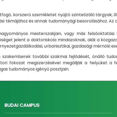
gó, korszerű szemléletet nyújtó szintetizáló tárgyak, il
i témájához és annak tudományági besorolásához. Az okt
m hagyományos mesterszakjain, vagy más felsőoktatás
éget jelent a doktoriskola mindazoknak, akik a közgazda
rnyezetgazdálkodási, urbanisztikai, gazdasági mérnöki e
ás szakemberek további szakmai fejlődését, önálló tud
ri fokozat megszerzésével megállják a helyüket a fel
gas tudományos igényű posztjain.
BUDAI CAMPUS