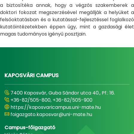
a biztosítéka annak, hogy a végzős szakemberek a
doktori fokozat megszerzésével megállják a helyüket a
felsőoktatásban és a kutatással-fejlesztéssel foglalkozó
kutatóintézetekben éppen úgy, mint a gazdasági élet
magas tudományos igényű posztjain.
KAPOSVÁRI CAMPUS
7400 Kaposvár, Guba Sándor utca 40., Pf.: 16.
+36-82/505-800, +36-82/505-900
https://kaposvaricampus.uni-mate.hu
foigazgato.kaposvar@uni-mate.hu
Campus-főigazgató