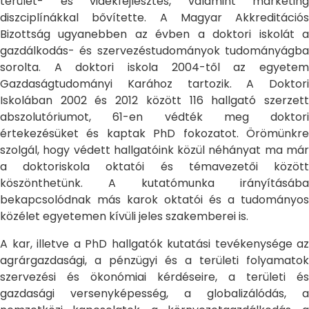
terület- és vidékfejlesztés, valamint marketing
diszciplínákkal bővítette. A Magyar Akkreditációs
Bizottság ugyanebben az évben a doktori iskolát a
gazdálkodás- és szervezéstudományok tudományágba
sorolta. A doktori iskola 2004-től az egyetem
Gazdaságtudományi Karához tartozik. A Doktori
Iskolában 2002 és 2012 között 116 hallgató szerzett
abszolutóriumot, 61-en védték meg doktori
értekezésüket és kaptak PhD fokozatot. Örömünkre
szolgál, hogy védett hallgatóink közül néhányat ma már
a doktoriskola oktatói és témavezetői között
köszönthetünk. A kutatómunka irányításába
bekapcsolódnak más karok oktatói és a tudományos
közélet egyetemen kívüli jeles szakemberei is.
A kar, illetve a PhD hallgatók kutatási tevékenysége az
agrárgazdasági, a pénzügyi és a területi folyamatok
szervezési és ökonómiai kérdéseire, a területi és
gazdasági versenyképesség, a globalizálódás, a