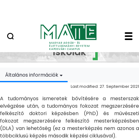
Skip to Main Content
MATE Szabadegyetem
Doktori Iskolák - Ka
Doktori
MAGYAR AGRÁR- ÉS
ÉLETTUDOMÁNYI EGYETEM
Iskolák
KAPOSVÁRI CAMPUS
Általános információk
Last modified: 27. September 2021
A tudományos ismeretek bővítésére a mesterszak
elvégzése után, a tudományos fokozat megszerzésére
felkészítő doktori képzésben (PhD) és művészeti
fokozat megszerzésére felkészítő mesterképzésben
(DLA) van lehetőség (ez a mesterképzés nem azonos a
többciklusú képzés második képzési ciklusával).