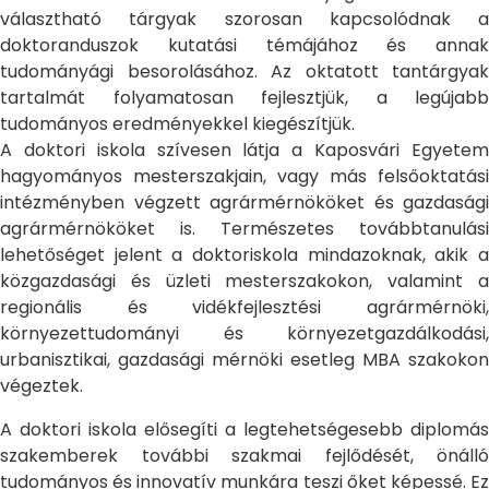
választható tárgyak szorosan kapcsolódnak a
doktoranduszok kutatási témájához és annak
tudományági besorolásához. Az oktatott tantárgyak
tartalmát folyamatosan fejlesztjük, a legújabb
tudományos eredményekkel kiegészítjük.
A doktori iskola szívesen látja a Kaposvári Egyetem
hagyományos mesterszakjain, vagy más felsőoktatási
intézményben végzett agrármérnököket és gazdasági
agrármérnököket is. Természetes továbbtanulási
lehetőséget jelent a doktoriskola mindazoknak, akik a
közgazdasági és üzleti mesterszakokon, valamint a
regionális és vidékfejlesztési agrármérnöki,
környezettudományi és környezetgazdálkodási,
urbanisztikai, gazdasági mérnöki esetleg MBA szakokon
végeztek.
A doktori iskola elősegíti a legtehetségesebb diplomás
szakemberek további szakmai fejlődését, önálló
tudományos és innovatív munkára teszi őket képessé. Ez