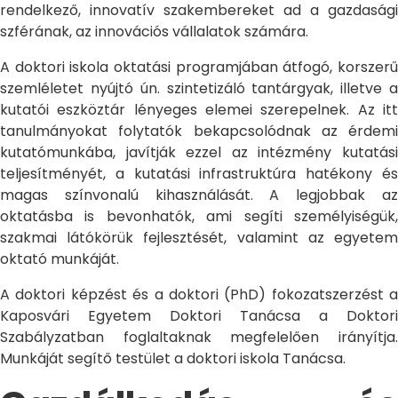
rendelkező, innovatív szakembereket ad a gazdasági
szférának, az innovációs vállalatok számára.
A doktori iskola oktatási programjában átfogó, korszerű
szemléletet nyújtó ún. szintetizáló tantárgyak, illetve a
kutatói eszköztár lényeges elemei szerepelnek. Az itt
tanulmányokat folytatók bekapcsolódnak az érdemi
kutatómunkába, javítják ezzel az intézmény kutatási
teljesítményét, a kutatási infrastruktúra hatékony és
magas színvonalú kihasználását. A legjobbak az
oktatásba is bevonhatók, ami segíti személyiségük,
szakmai látókörük fejlesztését, valamint az egyetem
oktató munkáját.
A doktori képzést és a doktori (PhD) fokozatszerzést a
Kaposvári Egyetem Doktori Tanácsa a Doktori
Szabályzatban foglaltaknak megfelelően irányítja.
Munkáját segítő testület a doktori iskola Tanácsa.