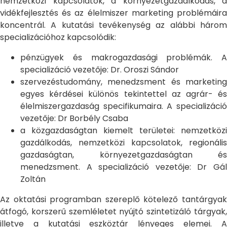
nemzetközi kapcsolatok, a környezetgazdálkodás, a
vidékfejlesztés és az élelmiszer marketing problémáira
koncentrál. A kutatási tevékenység az alábbi három
specializációhoz kapcsolódik:
pénzügyek és makrogazdasági problémák. A
specializáció vezetője: Dr. Oroszi Sándor
szervezéstudomány, menedzsment és marketing
egyes kérdései különös tekintettel az agrár- és
élelmiszergazdaság specifikumaira. A specializáció
vezetője: Dr Borbély Csaba
a közgazdaságtan kiemelt területei: nemzetközi
gazdálkodás, nemzetközi kapcsolatok, regionális
gazdaságtan, környezetgazdaságtan és
menedzsment. A specializáció vezetője: Dr Gál
Zoltán
Az oktatási programban szereplő kötelező tantárgyak
átfogó, korszerű szemléletet nyújtó szintetizáló tárgyak,
illetve a kutatási eszköztár lényeges elemei. A