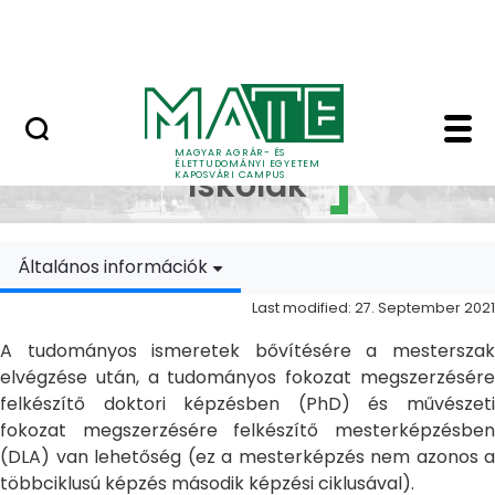
Skip to Main Content
MATE Szabadegyetem
Doktori Iskolák - Ka
Doktori
MAGYAR AGRÁR- ÉS
ÉLETTUDOMÁNYI EGYETEM
Iskolák
KAPOSVÁRI CAMPUS
Általános információk
Last modified: 27. September 2021
A tudományos ismeretek bővítésére a mesterszak
elvégzése után, a tudományos fokozat megszerzésére
felkészítő doktori képzésben (PhD) és művészeti
fokozat megszerzésére felkészítő mesterképzésben
(DLA) van lehetőség (ez a mesterképzés nem azonos a
többciklusú képzés második képzési ciklusával).