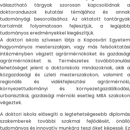
választható tárgyak szorosan kapcsolódnak a
doktoranduszok kutatási témájához és annak
tudományági besorolásához. Az oktatott tantárgyak
tartalmát folyamatosan fejlesztjük, a legújabb
tudományos eredményekkel kiegészítjük.
A doktori iskola szívesen látja a Kaposvári Egyetem
hagyományos mesterszakjain, vagy más felsőoktatási
intézményben végzett agrármérnököket és gazdasági
agrármérnököket is. Természetes továbbtanulási
lehetőséget jelent a doktoriskola mindazoknak, akik a
közgazdasági és üzleti mesterszakokon, valamint a
regionális és vidékfejlesztési agrármérnöki,
környezettudományi és környezetgazdálkodási,
urbanisztikai, gazdasági mérnöki esetleg MBA szakokon
végeztek.
A doktori iskola elősegíti a legtehetségesebb diplomás
szakemberek további szakmai fejlődését, önálló
tudományos és innovatív munkára teszi őket képessé. Ez