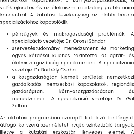
nemzetközi kapcsolatok, a környezetgazdálkodás, a
vidékfejlesztés és az élelmiszer marketing problémáira
koncentrál. A kutatási tevékenység az alábbi három
specializációhoz kapcsolódik:
pénzügyek és makrogazdasági problémák. A
specializáció vezetője: Dr. Oroszi Sándor
szervezéstudomány, menedzsment és marketing
egyes kérdései különös tekintettel az agrár- és
élelmiszergazdaság specifikumaira. A specializáció
vezetője: Dr Borbély Csaba
a közgazdaságtan kiemelt területei: nemzetközi
gazdálkodás, nemzetközi kapcsolatok, regionális
gazdaságtan, környezetgazdaságtan és
menedzsment. A specializáció vezetője: Dr Gál
Zoltán
Az oktatási programban szereplő kötelező tantárgyak
átfogó, korszerű szemléletet nyújtó szintetizáló tárgyak,
illetve a kutatási eszköztár lényeges elemei. A