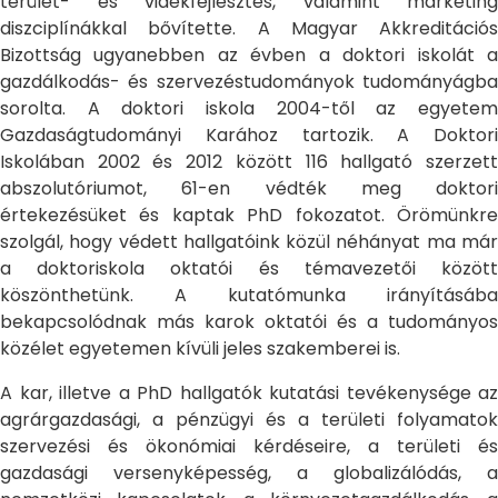
terület- és vidékfejlesztés, valamint marketing
diszciplínákkal bővítette. A Magyar Akkreditációs
Bizottság ugyanebben az évben a doktori iskolát a
gazdálkodás- és szervezéstudományok tudományágba
sorolta. A doktori iskola 2004-től az egyetem
Gazdaságtudományi Karához tartozik. A Doktori
Iskolában 2002 és 2012 között 116 hallgató szerzett
abszolutóriumot, 61-en védték meg doktori
értekezésüket és kaptak PhD fokozatot. Örömünkre
szolgál, hogy védett hallgatóink közül néhányat ma már
a doktoriskola oktatói és témavezetői között
köszönthetünk. A kutatómunka irányításába
bekapcsolódnak más karok oktatói és a tudományos
közélet egyetemen kívüli jeles szakemberei is.
A kar, illetve a PhD hallgatók kutatási tevékenysége az
agrárgazdasági, a pénzügyi és a területi folyamatok
szervezési és ökonómiai kérdéseire, a területi és
gazdasági versenyképesség, a globalizálódás, a