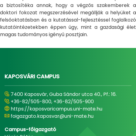
a biztosítéka annak, hogy a végzős szakemberek a
doktori fokozat megszerzésével megállják a helyüket a
felsőoktatásban és a kutatással-fejlesztéssel foglalkozó
kutatóintézetekben éppen úgy, mint a gazdasági élet
magas tudományos igényű posztjain.
KAPOSVÁRI CAMPUS
7400 Kaposvár, Guba Sándor utca 40., Pf.: 16.
+36-82/505-800, +36-82/505-900
https://kaposvaricampus.uni-mate.hu
foigazgato.kaposvar@uni-mate.hu
Campus-főigazgató