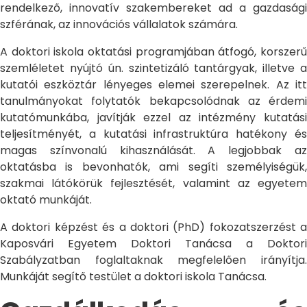
rendelkező, innovatív szakembereket ad a gazdasági
szférának, az innovációs vállalatok számára.
A doktori iskola oktatási programjában átfogó, korszerű
szemléletet nyújtó ún. szintetizáló tantárgyak, illetve a
kutatói eszköztár lényeges elemei szerepelnek. Az itt
tanulmányokat folytatók bekapcsolódnak az érdemi
kutatómunkába, javítják ezzel az intézmény kutatási
teljesítményét, a kutatási infrastruktúra hatékony és
magas színvonalú kihasználását. A legjobbak az
oktatásba is bevonhatók, ami segíti személyiségük,
szakmai látókörük fejlesztését, valamint az egyetem
oktató munkáját.
A doktori képzést és a doktori (PhD) fokozatszerzést a
Kaposvári Egyetem Doktori Tanácsa a Doktori
Szabályzatban foglaltaknak megfelelően irányítja.
Munkáját segítő testület a doktori iskola Tanácsa.