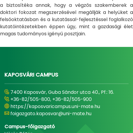
a biztosítéka annak, hogy a végzős szakemberek a
doktori fokozat megszerzésével megállják a helyüket a
felsőoktatásban és a kutatással-fejlesztéssel foglalkozó
kutatóintézetekben éppen úgy, mint a gazdasági élet
magas tudományos igényű posztjain.
KAPOSVÁRI CAMPUS
7400 Kaposvár, Guba Sándor utca 40., Pf.: 16.
+36-82/505-800, +36-82/505-900
https://kaposvaricampus.uni-mate.hu
foigazgato.kaposvar@uni-mate.hu
Campus-főigazgató