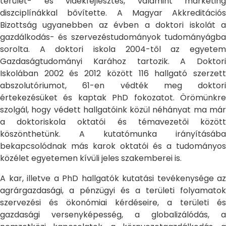
terület- és vidékfejlesztés, valamint marketing
diszciplínákkal bővítette. A Magyar Akkreditációs
Bizottság ugyanebben az évben a doktori iskolát a
gazdálkodás- és szervezéstudományok tudományágba
sorolta. A doktori iskola 2004-től az egyetem
Gazdaságtudományi Karához tartozik. A Doktori
Iskolában 2002 és 2012 között 116 hallgató szerzett
abszolutóriumot, 61-en védték meg doktori
értekezésüket és kaptak PhD fokozatot. Örömünkre
szolgál, hogy védett hallgatóink közül néhányat ma már
a doktoriskola oktatói és témavezetői között
köszönthetünk. A kutatómunka irányításába
bekapcsolódnak más karok oktatói és a tudományos
közélet egyetemen kívüli jeles szakemberei is.
A kar, illetve a PhD hallgatók kutatási tevékenysége az
agrárgazdasági, a pénzügyi és a területi folyamatok
szervezési és ökonómiai kérdéseire, a területi és
gazdasági versenyképesség, a globalizálódás, a