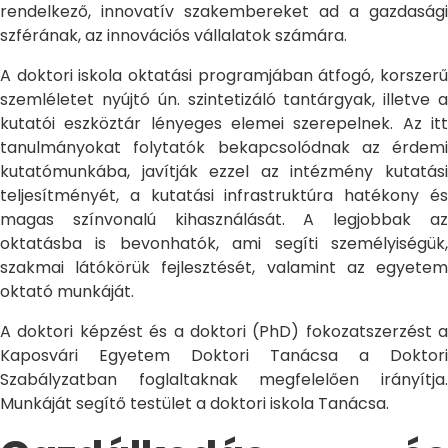
rendelkező, innovatív szakembereket ad a gazdasági
szférának, az innovációs vállalatok számára.
A doktori iskola oktatási programjában átfogó, korszerű
szemléletet nyújtó ún. szintetizáló tantárgyak, illetve a
kutatói eszköztár lényeges elemei szerepelnek. Az itt
tanulmányokat folytatók bekapcsolódnak az érdemi
kutatómunkába, javítják ezzel az intézmény kutatási
teljesítményét, a kutatási infrastruktúra hatékony és
magas színvonalú kihasználását. A legjobbak az
oktatásba is bevonhatók, ami segíti személyiségük,
szakmai látókörük fejlesztését, valamint az egyetem
oktató munkáját.
A doktori képzést és a doktori (PhD) fokozatszerzést a
Kaposvári Egyetem Doktori Tanácsa a Doktori
Szabályzatban foglaltaknak megfelelően irányítja.
Munkáját segítő testület a doktori iskola Tanácsa.