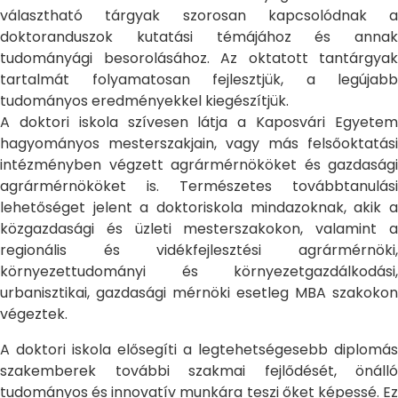
választható tárgyak szorosan kapcsolódnak a
doktoranduszok kutatási témájához és annak
tudományági besorolásához. Az oktatott tantárgyak
tartalmát folyamatosan fejlesztjük, a legújabb
tudományos eredményekkel kiegészítjük.
A doktori iskola szívesen látja a Kaposvári Egyetem
hagyományos mesterszakjain, vagy más felsőoktatási
intézményben végzett agrármérnököket és gazdasági
agrármérnököket is. Természetes továbbtanulási
lehetőséget jelent a doktoriskola mindazoknak, akik a
közgazdasági és üzleti mesterszakokon, valamint a
regionális és vidékfejlesztési agrármérnöki,
környezettudományi és környezetgazdálkodási,
urbanisztikai, gazdasági mérnöki esetleg MBA szakokon
végeztek.
A doktori iskola elősegíti a legtehetségesebb diplomás
szakemberek további szakmai fejlődését, önálló
tudományos és innovatív munkára teszi őket képessé. Ez