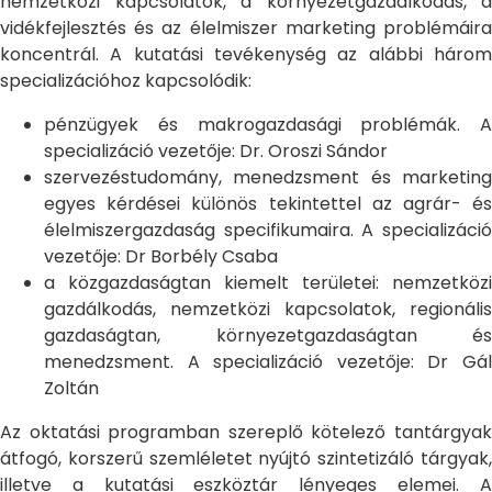
nemzetközi kapcsolatok, a környezetgazdálkodás, a
vidékfejlesztés és az élelmiszer marketing problémáira
koncentrál. A kutatási tevékenység az alábbi három
specializációhoz kapcsolódik:
pénzügyek és makrogazdasági problémák. A
specializáció vezetője: Dr. Oroszi Sándor
szervezéstudomány, menedzsment és marketing
egyes kérdései különös tekintettel az agrár- és
élelmiszergazdaság specifikumaira. A specializáció
vezetője: Dr Borbély Csaba
a közgazdaságtan kiemelt területei: nemzetközi
gazdálkodás, nemzetközi kapcsolatok, regionális
gazdaságtan, környezetgazdaságtan és
menedzsment. A specializáció vezetője: Dr Gál
Zoltán
Az oktatási programban szereplő kötelező tantárgyak
átfogó, korszerű szemléletet nyújtó szintetizáló tárgyak,
illetve a kutatási eszköztár lényeges elemei. A