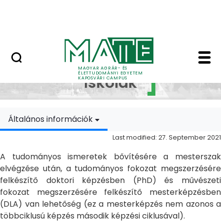
Skip to Main Content
MATE Szabadegyetem
Doktori Iskolák - Ka
Doktori
MAGYAR AGRÁR- ÉS
ÉLETTUDOMÁNYI EGYETEM
Iskolák
KAPOSVÁRI CAMPUS
Általános információk
Last modified: 27. September 2021
A tudományos ismeretek bővítésére a mesterszak
elvégzése után, a tudományos fokozat megszerzésére
felkészítő doktori képzésben (PhD) és művészeti
fokozat megszerzésére felkészítő mesterképzésben
(DLA) van lehetőség (ez a mesterképzés nem azonos a
többciklusú képzés második képzési ciklusával).