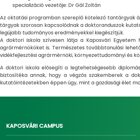
specializáció vezetője: Dr Gál Zoltán
Az oktatási programban szereplő kötelező tantárgyak átfo
tárgyak szorosan kapcsolódnak a doktoranduszok kutatás
legújabb tudományos eredményekkel kiegészítjük.
A doktori iskola szívesen látja a Kaposvári Egyete
agrármérnököket is. Természetes továbbtanulási lehetős
vidékfejlesztési agrármérnöki, környezettudományi és kö
A doktori iskola elősegíti a legtehetségesebb diplom
biztosítéka annak, hogy a végzős szakemberek a dokto
kutatóintézetekben éppen úgy, mint a gazdasági élet ma
KAPOSVÁRI CAMPUS