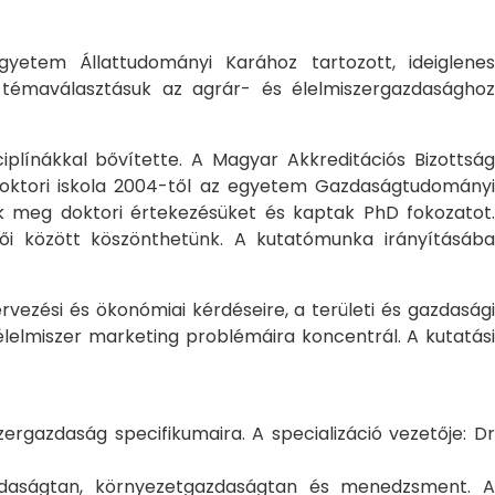
yetem Állattudományi Karához tartozott, ideiglene
a témaválasztásuk az agrár- és élelmiszergazdasághoz
ciplínákkal bővítette. A Magyar Akkreditációs Bizottság
oktori iskola 2004-től az egyetem Gazdaságtudományi
ték meg doktori értekezésüket és kaptak PhD fokozatot.
ői között köszönthetünk. A kutatómunka irányításába
rvezési és ökonómiai kérdéseire, a területi és gazdasági
élelmiszer marketing problémáira koncentrál. A kutatási
rgazdaság specifikumaira. A specializáció vezetője: Dr
gazdaságtan, környezetgazdaságtan és menedzsment. A