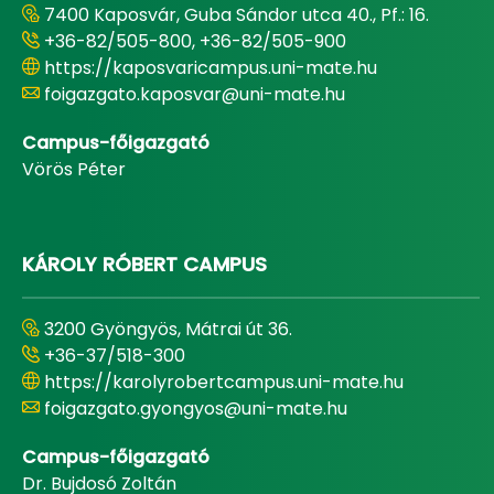
7400 Kaposvár, Guba Sándor utca 40., Pf.: 16.
+36-82/505-800, +36-82/505-900
https://kaposvaricampus.uni-mate.hu
foigazgato.kaposvar@uni-mate.hu
Campus-főigazgató
Vörös Péter
KÁROLY RÓBERT CAMPUS
3200 Gyöngyös, Mátrai út 36.
+36-37/518-300
https://karolyrobertcampus.uni-mate.hu
foigazgato.gyongyos@uni-mate.hu
Campus-főigazgató
Dr. Bujdosó Zoltán