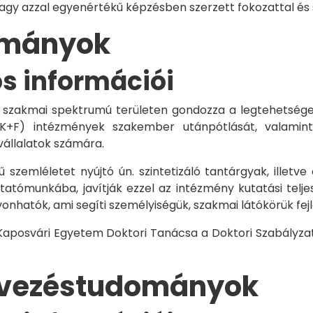
vagy azzal egyenértékű képzésben szerzett fokozattal és
dományok
os információi
 szakmai spektrumú területen gondozza a legtehetségese
 K+F) intézmények szakember utánpótlását, valamint
vállalatok számára.
 szemléletet nyújtó ún. szintetizáló tantárgyak, illetve
tómunkába, javítják ezzel az intézmény kutatási telje
vonhatók, ami segíti személyiségük, szakmai látókörük fe
 Kaposvári Egyetem Doktori Tanácsa a Doktori Szabályzat
rvezéstudományok