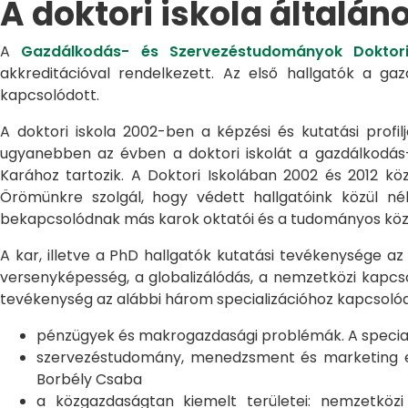
A doktori iskola általán
A
Gazdálkodás- és Szervezéstudományok Doktori
akkreditációval rendelkezett. Az első hallgatók a g
kapcsolódott.
A doktori iskola 2002-ben a képzési és kutatási profilj
ugyanebben az évben a doktori iskolát a gazdálkodá
Karához tartozik. A Doktori Iskolában 2002 és 2012 kö
Örömünkre szolgál, hogy védett hallgatóink közül n
bekapcsolódnak más karok oktatói és a tudományos közél
A kar, illetve a PhD hallgatók kutatási tevékenysége az
versenyképesség, a globalizálódás, a nemzetközi kapcso
tevékenység az alábbi három specializációhoz kapcsolód
pénzügyek és makrogazdasági problémák. A speciali
szervezéstudomány, menedzsment és marketing egye
Borbély Csaba
a közgazdaságtan kiemelt területei: nemzetköz