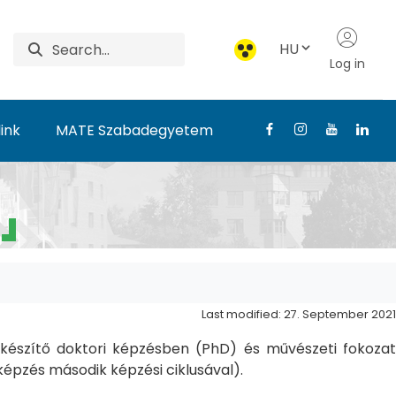
HU
Log in
ink
MATE Szabadegyetem
Last modified: 27. September 2021
észítő doktori képzésben (PhD) és művészeti fokozat
pzés második képzési ciklusával).