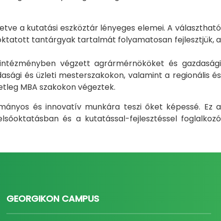
letve a kutatási eszköztár lényeges elemei. A választható
atott tantárgyak tartalmát folyamatosan fejlesztjük, a
i intézményben végzett agrármérnököket és gazdasági
sági és üzleti mesterszakokon, valamint a regionális és
setleg MBA szakokon végeztek.
ományos és innovatív munkára teszi őket képessé. Ez a
sőoktatásban és a kutatással-fejlesztéssel foglalkozó
GEORGIKON CAMPUS