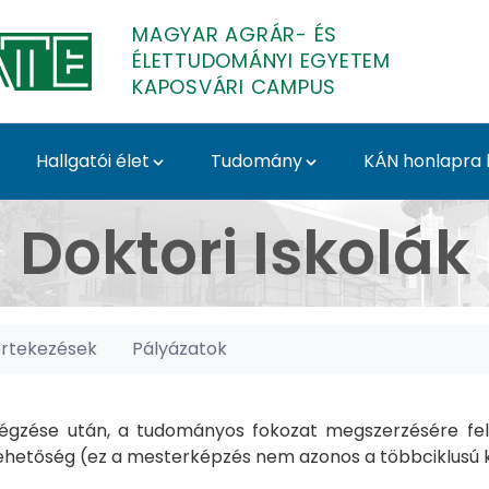
MAGYAR AGRÁR- ÉS
ÉLETTUDOMÁNYI EGYETEM
KAPOSVÁRI CAMPUS
Hallgatói élet
Tudomány
KÁN honlapra l
posvári Campus
Doktori Iskolák
értekezések
Pályázatok
gzése után, a tudományos fokozat megszerzésére felk
hetőség (ez a mesterképzés nem azonos a többciklusú ké