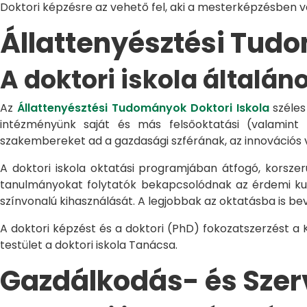
Doktori képzésre az vehető fel, aki a mesterképzésben 
Állattenyésztési Tu
A doktori iskola általán
Az
Állattenyésztési Tudományok Doktori Iskola
széles
intézményünk saját és más felsőoktatási (valamint
szakembereket ad a gazdasági szférának, az innovációs 
A doktori iskola oktatási programjában átfogó, korszerű
tanulmányokat folytatók bekapcsolódnak az érdemi kuta
színvonalú kihasználását. A legjobbak az oktatásba is be
A doktori képzést és a doktori (PhD) fokozatszerzést a
testület a doktori iskola Tanácsa.
Gazdálkodás- és Sze