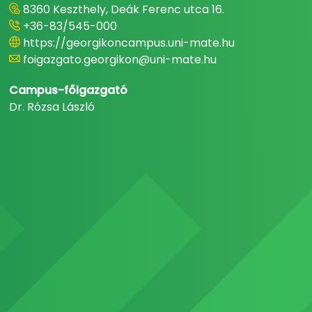
8360 Keszthely, Deák Ferenc utca 16.
+36-83/545-000
https://georgikoncampus.uni-mate.hu
foigazgato.georgikon@uni-mate.hu
Campus-főigazgató
Dr. Rózsa László