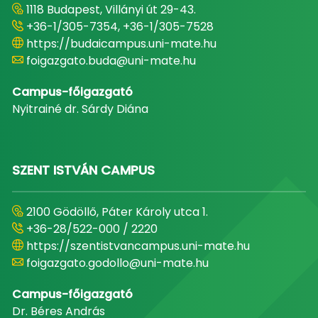
1118 Budapest, Villányi út 29-43.
+36-1/305-7354, +36-1/305-7528
https://budaicampus.uni-mate.hu
foigazgato.buda@uni-mate.hu
Campus-főigazgató
Nyitrainé dr. Sárdy Diána
SZENT ISTVÁN CAMPUS
2100 Gödöllő, Páter Károly utca 1.
+36-28/522-000 / 2220
https://szentistvancampus.uni-mate.hu
foigazgato.godollo@uni-mate.hu
Campus-főigazgató
Dr. Béres András