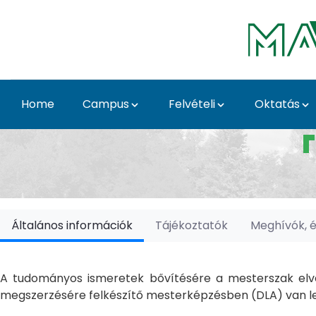
Skip to Main Content
Home
Campus
Felvételi
Oktatás
Doktori Iskolák - Ka
Általános információk
Tájékoztatók
Meghívók, 
A tudományos ismeretek bővítésére a mesterszak elvé
megszerzésére felkészítő mesterképzésben (DLA) van le