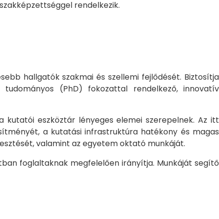
 szakképzettséggel rendelkezik.
bb hallgatók szakmai és szellemi fejlődését. Biztosítj
 tudományos (PhD) fokozattal rendelkező, innovatív
 a kutatói eszköztár lényeges elemei szerepelnek. Az itt
sítményét, a kutatási infrastruktúra hatékony és magas
jlesztését, valamint az egyetem oktató munkáját.
ban foglaltaknak megfelelően irányítja. Munkáját segítő