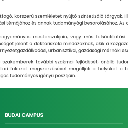
gó, korszerű szemléletet nyújtó szintetizáló tárgyak, il
i témájához és annak tudományági besorolásához. Az okt
m hagyományos mesterszakjain, vagy más felsőoktatás
éget jelent a doktoriskola mindazoknak, akik a közgazda
rnyezetgazdálkodási, urbanisztikai, gazdasági mérnöki e
ás szakemberek további szakmai fejlődését, önálló tud
ri fokozat megszerzésével megállják a helyüket a fel
gas tudományos igényű posztjain.
BUDAI CAMPUS