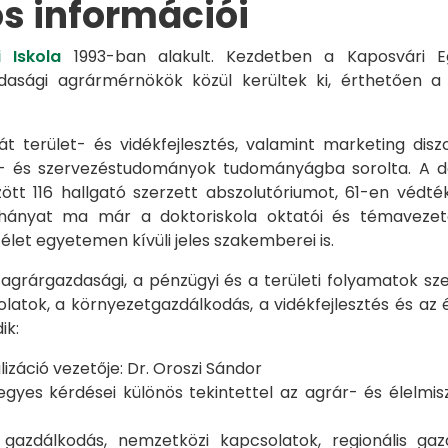
os információi
 Iskola
1993-ban alakult. Kezdetben a Kaposvári Eg
azdasági agrármérnökök közül kerültek ki, érthetően 
át terület- és vidékfejlesztés, valamint marketing disz
s- és szervezéstudományok tudományágba sorolta. A d
zött 116 hallgató szerzett abszolutóriumot, 61-en véd
éhányat ma már a doktoriskola oktatói és témavezet
et egyetemen kívüli jeles szakemberei is.
 agrárgazdasági, a pénzügyi és a területi folyamatok sze
latok, a környezetgazdálkodás, a vidékfejlesztés és az 
ik:
záció vezetője: Dr. Oroszi Sándor
s kérdései különös tekintettel az agrár- és élelmisze
i gazdálkodás, nemzetközi kapcsolatok, regionális 