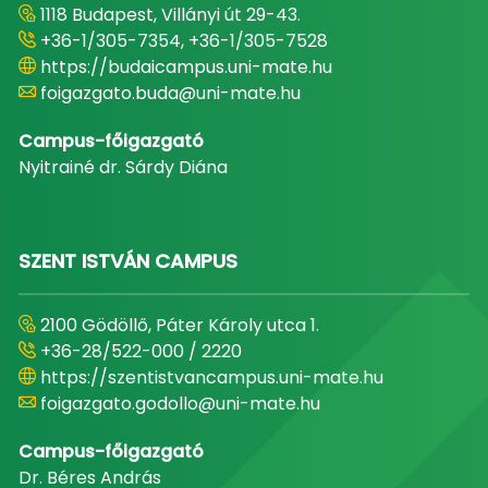
1118 Budapest, Villányi út 29-43.
+36-1/305-7354, +36-1/305-7528
https://budaicampus.uni-mate.hu
foigazgato.buda@uni-mate.hu
Campus-főigazgató
Nyitrainé dr. Sárdy Diána
SZENT ISTVÁN CAMPUS
2100 Gödöllő, Páter Károly utca 1.
+36-28/522-000 / 2220
https://szentistvancampus.uni-mate.hu
foigazgato.godollo@uni-mate.hu
Campus-főigazgató
Dr. Béres András