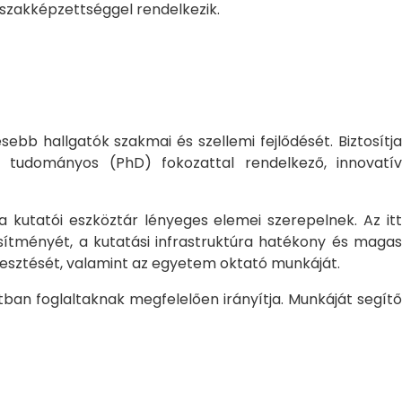
 szakképzettséggel rendelkezik.
bb hallgatók szakmai és szellemi fejlődését. Biztosítj
 tudományos (PhD) fokozattal rendelkező, innovatív
 a kutatói eszköztár lényeges elemei szerepelnek. Az itt
sítményét, a kutatási infrastruktúra hatékony és magas
jlesztését, valamint az egyetem oktató munkáját.
ban foglaltaknak megfelelően irányítja. Munkáját segítő