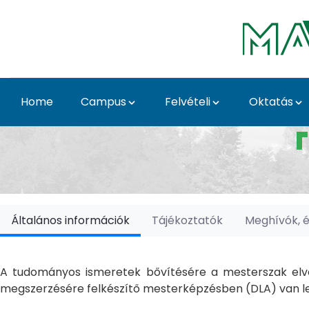
Skip to Main Content
Home
Campus
Felvételi
Oktatás
Doktori Iskolák - Ka
Általános információk
Tájékoztatók
Meghívók, 
A tudományos ismeretek bővítésére a mesterszak elvé
megszerzésére felkészítő mesterképzésben (DLA) van le