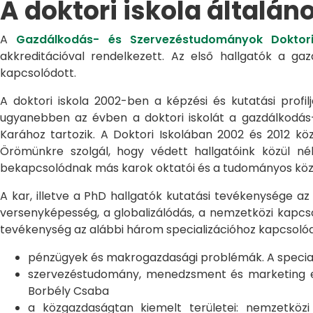
A doktori iskola általán
A
Gazdálkodás- és Szervezéstudományok Doktori
akkreditációval rendelkezett. Az első hallgatók a g
kapcsolódott.
A doktori iskola 2002-ben a képzési és kutatási profilj
ugyanebben az évben a doktori iskolát a gazdálkodá
Karához tartozik. A Doktori Iskolában 2002 és 2012 kö
Örömünkre szolgál, hogy védett hallgatóink közül n
bekapcsolódnak más karok oktatói és a tudományos közél
A kar, illetve a PhD hallgatók kutatási tevékenysége az
versenyképesség, a globalizálódás, a nemzetközi kapcso
tevékenység az alábbi három specializációhoz kapcsolód
pénzügyek és makrogazdasági problémák. A speciali
szervezéstudomány, menedzsment és marketing egye
Borbély Csaba
a közgazdaságtan kiemelt területei: nemzetköz