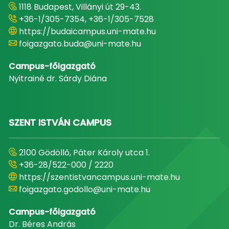
1118 Budapest, Villányi út 29-43.
+36-1/305-7354, +36-1/305-7528
https://budaicampus.uni-mate.hu
foigazgato.buda@uni-mate.hu
Campus-főigazgató
Nyitrainé dr. Sárdy Diána
SZENT ISTVÁN CAMPUS
2100 Gödöllő, Páter Károly utca 1.
+36-28/522-000 / 2220
https://szentistvancampus.uni-mate.hu
foigazgato.godollo@uni-mate.hu
Campus-főigazgató
Dr. Béres András