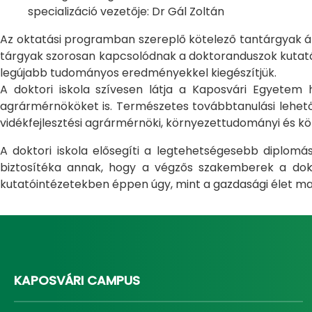
specializáció vezetője: Dr Gál Zoltán
Az oktatási programban szereplő kötelező tantárgyak átfo
tárgyak szorosan kapcsolódnak a doktoranduszok kutatás
legújabb tudományos eredményekkel kiegészítjük.
A doktori iskola szívesen látja a Kaposvári Egyete
agrármérnököket is. Természetes továbbtanulási lehetős
vidékfejlesztési agrármérnöki, környezettudományi és kö
A doktori iskola elősegíti a legtehetségesebb diplom
biztosítéka annak, hogy a végzős szakemberek a dokto
kutatóintézetekben éppen úgy, mint a gazdasági élet ma
KAPOSVÁRI CAMPUS