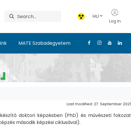
HU
Log in
ink
MATE Szabadegyetem
Last modified: 27. September 2021
észítő doktori képzésben (PhD) és művészeti fokozat
pzés második képzési ciklusával).