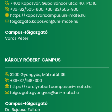
7400 Kaposvár, Guba Sándor utca 40., Pf.: 16.
+36-82/505-800, +36-82/505-900
https://kaposvaricampus.uni-mate.hu
foigazgato.kaposvar@uni-mate.hu
Campus-főigazgató
Vörös Péter
KÁROLY RÓBERT CAMPUS
3200 Gyöngyös, Mátrai út 36.
+36-37/518-300
https://karolyrobertcampus.uni-mate.hu
foigazgato.gyongyos@uni-mate.hu
Campus-főigazgató
Dr. Bujdosó Zoltán