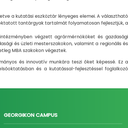
letve a kutatási eszköztár lényeges elemei. A választható
atott tantárgyak tartalmát folyamatosan fejlesztjük, a
i intézményben végzett agrármérnököket és gazdasági
sági és üzleti mesterszakokon, valamint a regionális és
setleg MBA szakokon végeztek.
ományos és innovatív munkára teszi őket képessé. Ez a
sőoktatásban és a kutatással-fejlesztéssel foglalkozó
GEORGIKON CAMPUS