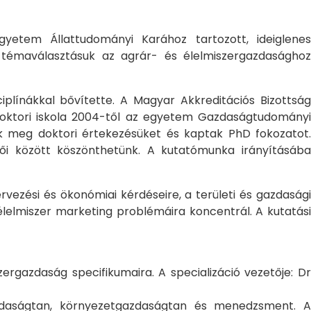
yetem Állattudományi Karához tartozott, ideiglene
a témaválasztásuk az agrár- és élelmiszergazdasághoz
ciplínákkal bővítette. A Magyar Akkreditációs Bizottság
oktori iskola 2004-től az egyetem Gazdaságtudományi
ték meg doktori értekezésüket és kaptak PhD fokozatot.
ői között köszönthetünk. A kutatómunka irányításába
rvezési és ökonómiai kérdéseire, a területi és gazdasági
élelmiszer marketing problémáira koncentrál. A kutatási
rgazdaság specifikumaira. A specializáció vezetője: Dr
gazdaságtan, környezetgazdaságtan és menedzsment. A