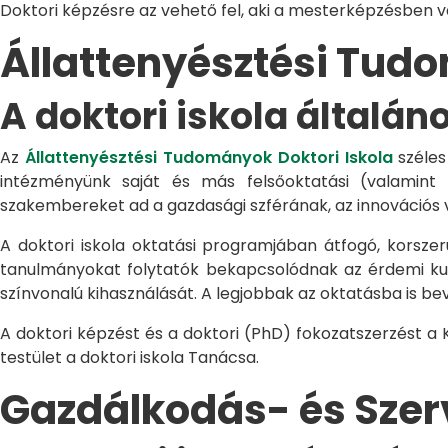
Doktori képzésre az vehető fel, aki a mesterképzésben 
Állattenyésztési Tu
A doktori iskola általán
Az
Állattenyésztési Tudományok Doktori Iskola
széles
intézményünk saját és más felsőoktatási (valamint
szakembereket ad a gazdasági szférának, az innovációs 
A doktori iskola oktatási programjában átfogó, korszerű
tanulmányokat folytatók bekapcsolódnak az érdemi kuta
színvonalú kihasználását. A legjobbak az oktatásba is be
A doktori képzést és a doktori (PhD) fokozatszerzést a
testület a doktori iskola Tanácsa.
Gazdálkodás- és Sze