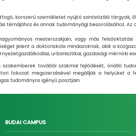
gó, korszerű szemléletet nyújtó szintetizáló tárgyak, il
i témájához és annak tudományági besorolásához. Az okt
m hagyományos mesterszakjain, vagy más felsőoktatás
éget jelent a doktoriskola mindazoknak, akik a közgazda
rnyezetgazdálkodási, urbanisztikai, gazdasági mérnöki e
ás szakemberek további szakmai fejlődését, önálló tud
ri fokozat megszerzésével megállják a helyüket a fel
gas tudományos igényű posztjain.
BUDAI CAMPUS