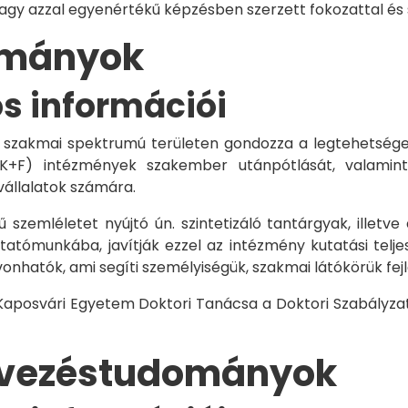
vagy azzal egyenértékű képzésben szerzett fokozattal és
dományok
os információi
 szakmai spektrumú területen gondozza a legtehetségese
 K+F) intézmények szakember utánpótlását, valamint
vállalatok számára.
 szemléletet nyújtó ún. szintetizáló tantárgyak, illetve
tómunkába, javítják ezzel az intézmény kutatási telje
vonhatók, ami segíti személyiségük, szakmai látókörük fe
 Kaposvári Egyetem Doktori Tanácsa a Doktori Szabályzat
rvezéstudományok