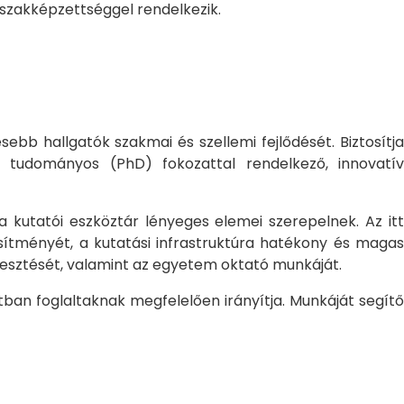
 szakképzettséggel rendelkezik.
bb hallgatók szakmai és szellemi fejlődését. Biztosítj
 tudományos (PhD) fokozattal rendelkező, innovatív
 a kutatói eszköztár lényeges elemei szerepelnek. Az itt
sítményét, a kutatási infrastruktúra hatékony és magas
jlesztését, valamint az egyetem oktató munkáját.
ban foglaltaknak megfelelően irányítja. Munkáját segítő