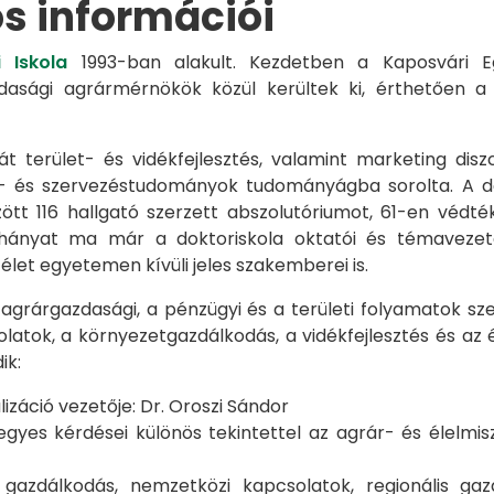
os információi
 Iskola
1993-ban alakult. Kezdetben a Kaposvári Eg
azdasági agrármérnökök közül kerültek ki, érthetően 
át terület- és vidékfejlesztés, valamint marketing disz
s- és szervezéstudományok tudományágba sorolta. A d
zött 116 hallgató szerzett abszolutóriumot, 61-en véd
éhányat ma már a doktoriskola oktatói és témavezet
et egyetemen kívüli jeles szakemberei is.
 agrárgazdasági, a pénzügyi és a területi folyamatok sze
latok, a környezetgazdálkodás, a vidékfejlesztés és az 
ik:
záció vezetője: Dr. Oroszi Sándor
s kérdései különös tekintettel az agrár- és élelmisze
i gazdálkodás, nemzetközi kapcsolatok, regionális 