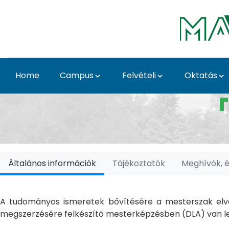
Skip to Main Content
Home
Campus
Felvételi
Oktatás
Doktori Iskolák - Ka
Általános információk
Tájékoztatók
Meghívók, 
A tudományos ismeretek bővítésére a mesterszak elvé
megszerzésére felkészítő mesterképzésben (DLA) van le