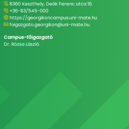
8360 Keszthely, Deák Ferenc utca 16.
+36-83/545-000
https://georgikoncampus.uni-mate.hu
foigazgato.georgikon@uni-mate.hu
Campus-főigazgató
Dr. Rózsa László