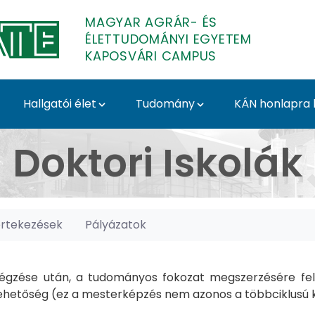
MAGYAR AGRÁR- ÉS
ÉLETTUDOMÁNYI EGYETEM
KAPOSVÁRI CAMPUS
Hallgatói élet
Tudomány
KÁN honlapra l
posvári Campus
Doktori Iskolák
értekezések
Pályázatok
gzése után, a tudományos fokozat megszerzésére felk
hetőség (ez a mesterképzés nem azonos a többciklusú ké