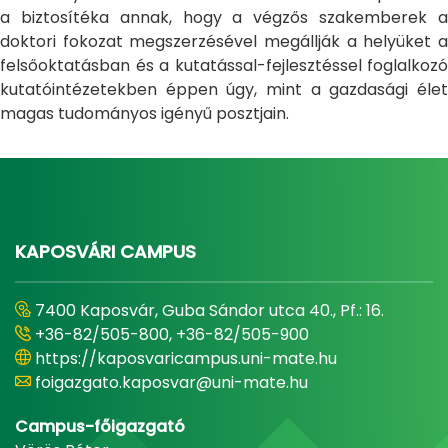
a biztosítéka annak, hogy a végzős szakemberek a
doktori fokozat megszerzésével megállják a helyüket a
felsőoktatásban és a kutatással-fejlesztéssel foglalkozó
kutatóintézetekben éppen úgy, mint a gazdasági élet
magas tudományos igényű posztjain.
KAPOSVÁRI CAMPUS
7400 Kaposvár, Guba Sándor utca 40., Pf.: 16.
+36-82/505-800, +36-82/505-900
https://kaposvaricampus.uni-mate.hu
foigazgato.kaposvar@uni-mate.hu
Campus-főigazgató