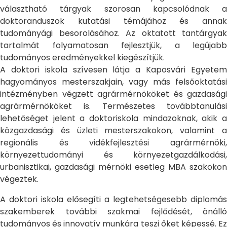
választható tárgyak szorosan kapcsolódnak a
doktoranduszok kutatási témájához és annak
tudományági besorolásához. Az oktatott tantárgyak
tartalmát folyamatosan fejlesztjük, a legújabb
tudományos eredményekkel kiegészítjük.
A doktori iskola szívesen látja a Kaposvári Egyetem
hagyományos mesterszakjain, vagy más felsőoktatási
intézményben végzett agrármérnököket és gazdasági
agrármérnököket is. Természetes továbbtanulási
lehetőséget jelent a doktoriskola mindazoknak, akik a
közgazdasági és üzleti mesterszakokon, valamint a
regionális és vidékfejlesztési agrármérnöki,
környezettudományi és környezetgazdálkodási,
urbanisztikai, gazdasági mérnöki esetleg MBA szakokon
végeztek.
A doktori iskola elősegíti a legtehetségesebb diplomás
szakemberek további szakmai fejlődését, önálló
tudományos és innovatív munkára teszi őket képessé. Ez