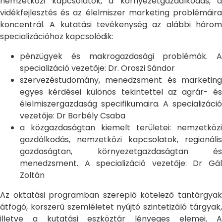
nemzetközi kapcsolatok, a környezetgazdálkodás, a
vidékfejlesztés és az élelmiszer marketing problémáira
koncentrál. A kutatási tevékenység az alábbi három
specializációhoz kapcsolódik:
pénzügyek és makrogazdasági problémák. A
specializáció vezetője: Dr. Oroszi Sándor
szervezéstudomány, menedzsment és marketing
egyes kérdései különös tekintettel az agrár- és
élelmiszergazdaság specifikumaira. A specializáció
vezetője: Dr Borbély Csaba
a közgazdaságtan kiemelt területei: nemzetközi
gazdálkodás, nemzetközi kapcsolatok, regionális
gazdaságtan, környezetgazdaságtan és
menedzsment. A specializáció vezetője: Dr Gál
Zoltán
Az oktatási programban szereplő kötelező tantárgyak
átfogó, korszerű szemléletet nyújtó szintetizáló tárgyak,
illetve a kutatási eszköztár lényeges elemei. A