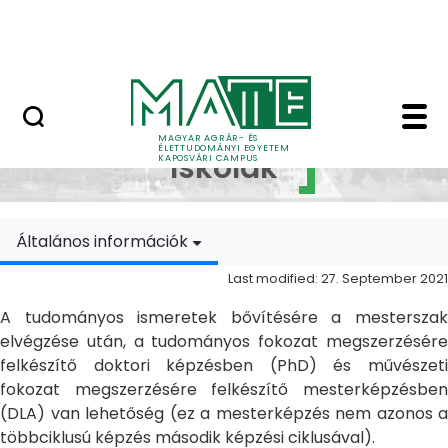
Skip to Main Content
MATE Szabadegyetem
Doktori Iskolák - Ka
Doktori
MAGYAR AGRÁR- ÉS
ÉLETTUDOMÁNYI EGYETEM
Iskolák
KAPOSVÁRI CAMPUS
Általános információk
Last modified: 27. September 2021
A tudományos ismeretek bővítésére a mesterszak
elvégzése után, a tudományos fokozat megszerzésére
felkészítő doktori képzésben (PhD) és művészeti
fokozat megszerzésére felkészítő mesterképzésben
(DLA) van lehetőség (ez a mesterképzés nem azonos a
többciklusú képzés második képzési ciklusával).