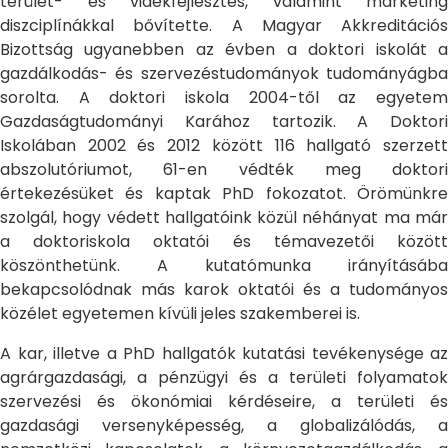
terület- és vidékfejlesztés, valamint marketing
diszciplínákkal bővítette. A Magyar Akkreditációs
Bizottság ugyanebben az évben a doktori iskolát a
gazdálkodás- és szervezéstudományok tudományágba
sorolta. A doktori iskola 2004-től az egyetem
Gazdaságtudományi Karához tartozik. A Doktori
Iskolában 2002 és 2012 között 116 hallgató szerzett
abszolutóriumot, 61-en védték meg doktori
értekezésüket és kaptak PhD fokozatot. Örömünkre
szolgál, hogy védett hallgatóink közül néhányat ma már
a doktoriskola oktatói és témavezetői között
köszönthetünk. A kutatómunka irányításába
bekapcsolódnak más karok oktatói és a tudományos
közélet egyetemen kívüli jeles szakemberei is.
A kar, illetve a PhD hallgatók kutatási tevékenysége az
agrárgazdasági, a pénzügyi és a területi folyamatok
szervezési és ökonómiai kérdéseire, a területi és
gazdasági versenyképesség, a globalizálódás, a