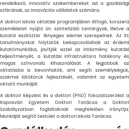
rendelkező, innovatív szakembereket ad a gazdasági
szférának, az innovációs vállalatok számára.
A doktori iskola oktatási programjában átfogó, korszerű
szemléletet nyújtó ún. szintetizáló tantárgyak, illetve a
kutatói eszköztár lényeges elemei szerepelnek. Az itt
tanulmányokat folytatók bekapcsolódnak az érdemi
kutatómunkába, javítják ezzel az intézmény kutatási
teljesítményét, a kutatási infrastruktúra hatékony és
magas színvonalú kihasználását. A legjobbak az
oktatásba is bevonhatók, ami segíti személyiségük,
szakmai látókörük fejlesztését, valamint az egyetem
oktató munkáját.
A doktori képzést és a doktori (PhD) fokozatszerzést a
Kaposvári Egyetem Doktori Tanácsa a Doktori
Szabályzatban foglaltaknak megfelelően irányítja.
Munkáját segítő testület a doktori iskola Tanácsa.