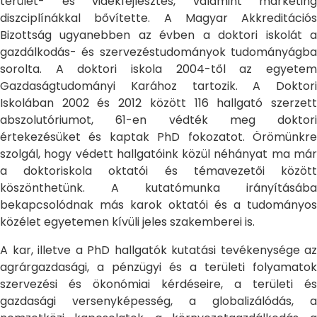
terület- és vidékfejlesztés, valamint marketing
diszciplínákkal bővítette. A Magyar Akkreditációs
Bizottság ugyanebben az évben a doktori iskolát a
gazdálkodás- és szervezéstudományok tudományágba
sorolta. A doktori iskola 2004-től az egyetem
Gazdaságtudományi Karához tartozik. A Doktori
Iskolában 2002 és 2012 között 116 hallgató szerzett
abszolutóriumot, 61-en védték meg doktori
értekezésüket és kaptak PhD fokozatot. Örömünkre
szolgál, hogy védett hallgatóink közül néhányat ma már
a doktoriskola oktatói és témavezetői között
köszönthetünk. A kutatómunka irányításába
bekapcsolódnak más karok oktatói és a tudományos
közélet egyetemen kívüli jeles szakemberei is.
A kar, illetve a PhD hallgatók kutatási tevékenysége az
agrárgazdasági, a pénzügyi és a területi folyamatok
szervezési és ökonómiai kérdéseire, a területi és
gazdasági versenyképesség, a globalizálódás, a