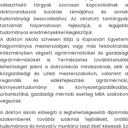
választható tárgyak szorosan kapcsolódnak a
doktoranduszok kutatási témájához és annak
tudományági besorolásához. Az oktatott tantárgyak
tartalmát folyamatosan fejlesztjük, a legújabb
tudományos eredményekkel kiegészítjük.
A doktori iskola szívesen látja a Kaposvári Egyetem
hagyományos mesterszakjain, vagy más felsőoktatási
intézményben végzett agrármérnököket és gazdasági
agrármérnököket is. Természetes továbbtanulási
lehetőséget jelent a doktoriskola mindazoknak, akik a
közgazdasági és üzleti mesterszakokon, valamint a
regionális és vidékfejlesztési agrármérnöki,
környezettudományi és környezetgazdálkodási,
urbanisztikai, gazdasági mérnöki esetleg MBA szakokon
végeztek.
A doktori iskola elősegíti a legtehetségesebb diplomás
szakemberek további szakmai fejlődését, önálló
tudományos és innovatív munkára teszi őket képessé. Ez