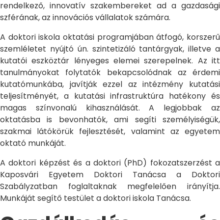
rendelkező, innovatív szakembereket ad a gazdasági
szférának, az innovációs vállalatok számára.
A doktori iskola oktatási programjában átfogó, korszerű
szemléletet nyújtó ún. szintetizáló tantárgyak, illetve a
kutatói eszköztár lényeges elemei szerepelnek. Az itt
tanulmányokat folytatók bekapcsolódnak az érdemi
kutatómunkába, javítják ezzel az intézmény kutatási
teljesítményét, a kutatási infrastruktúra hatékony és
magas színvonalú kihasználását. A legjobbak az
oktatásba is bevonhatók, ami segíti személyiségük,
szakmai látókörük fejlesztését, valamint az egyetem
oktató munkáját.
A doktori képzést és a doktori (PhD) fokozatszerzést a
Kaposvári Egyetem Doktori Tanácsa a Doktori
Szabályzatban foglaltaknak megfelelően irányítja.
Munkáját segítő testület a doktori iskola Tanácsa.