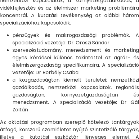
nemzetközi kapcsolatok, a környezetgazdálkodás, a
vidékfejlesztés és az élelmiszer marketing problémáira
koncentrál. A kutatási tevékenység az alábbi három
specializációhoz kapcsolódik:
pénzügyek és makrogazdasági problémák. A
specializáció vezetője: Dr. Oroszi Sándor
szervezéstudomány, menedzsment és marketing
egyes kérdései különös tekintettel az agrár- és
élelmiszergazdaság specifikumaira. A specializáció
vezetője: Dr Borbély Csaba
a közgazdaságtan kiemelt területei: nemzetközi
gazdálkodás, nemzetközi kapcsolatok, regionális
gazdaságtan, környezetgazdaságtan és
menedzsment. A specializáció vezetője: Dr Gál
Zoltán
Az oktatási programban szereplő kötelező tantárgyak
átfogó, korszerű szemléletet nyújtó szintetizáló tárgyak,
illetve a kutatási eszköztár lényeges elemei. A