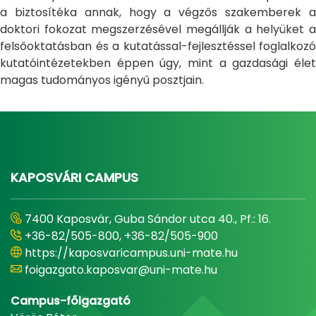
a biztosítéka annak, hogy a végzős szakemberek a
doktori fokozat megszerzésével megállják a helyüket a
felsőoktatásban és a kutatással-fejlesztéssel foglalkozó
kutatóintézetekben éppen úgy, mint a gazdasági élet
magas tudományos igényű posztjain.
KAPOSVÁRI CAMPUS
7400 Kaposvár, Guba Sándor utca 40., Pf.: 16.
+36-82/505-800, +36-82/505-900
https://kaposvaricampus.uni-mate.hu
foigazgato.kaposvar@uni-mate.hu
Campus-főigazgató