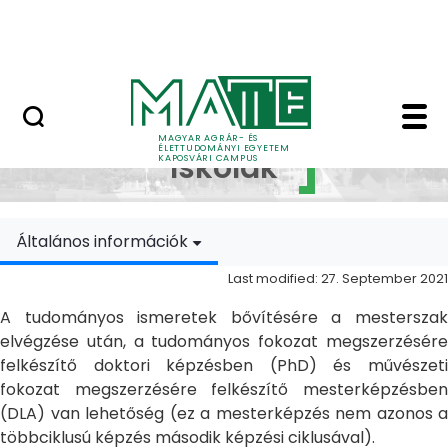
Skip to Main Content
MATE Szabadegyetem
Doktori Iskolák - Ka
Doktori
MAGYAR AGRÁR- ÉS
ÉLETTUDOMÁNYI EGYETEM
Iskolák
KAPOSVÁRI CAMPUS
Általános információk
Last modified: 27. September 2021
A tudományos ismeretek bővítésére a mesterszak
elvégzése után, a tudományos fokozat megszerzésére
felkészítő doktori képzésben (PhD) és művészeti
fokozat megszerzésére felkészítő mesterképzésben
(DLA) van lehetőség (ez a mesterképzés nem azonos a
többciklusú képzés második képzési ciklusával).