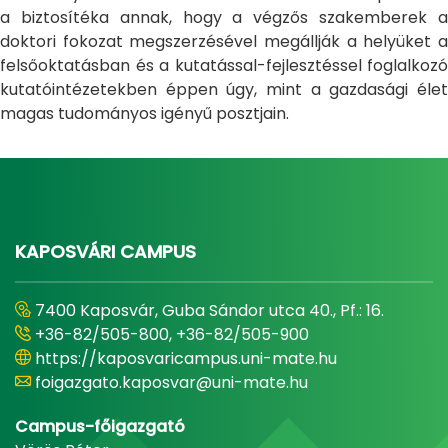
a biztosítéka annak, hogy a végzős szakemberek a
doktori fokozat megszerzésével megállják a helyüket a
felsőoktatásban és a kutatással-fejlesztéssel foglalkozó
kutatóintézetekben éppen úgy, mint a gazdasági élet
magas tudományos igényű posztjain.
KAPOSVÁRI CAMPUS
7400 Kaposvár, Guba Sándor utca 40., Pf.: 16.
+36-82/505-800, +36-82/505-900
https://kaposvaricampus.uni-mate.hu
foigazgato.kaposvar@uni-mate.hu
Campus-főigazgató