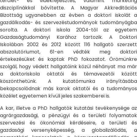
terület- és vidékfejlesztés, valamint marketing
diszciplínákkal bővítette. A Magyar Akkreditációs
Bizottság ugyanebben az évben a doktori iskolát a
gazdálkodás- és szervezéstudományok tudományágba
sorolta. A doktori iskola 2004-től az egyetem
Gazdaságtudományi Karához tartozik. A Doktori
Iskolában 2002 és 2012 között 116 hallgató szerzett
abszolutóriumot, 61-en védték meg doktori
értekezésüket és kaptak PhD fokozatot. Örömünkre
szolgál, hogy védett hallgatóink közül néhányat ma már
a doktoriskola oktatói és témavezetői között
köszönthetünk. A kutatómunka irányításába
bekapcsolódnak más karok oktatói és a tudományos
közélet egyetemen kívüli jeles szakemberei is.
A kar, illetve a PhD hallgatók kutatási tevékenysége az
agrárgazdasági, a pénzügyi és a területi folyamatok
szervezési és ökonómiai kérdéseire, a területi és
gazdasági versenyképesség, a globalizálódás, a