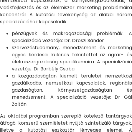
nemzetközi kapcsolatok, a környezetgazdálkodás, a
vidékfejlesztés és az élelmiszer marketing problémáira
koncentrál. A kutatási tevékenység az alábbi három
specializációhoz kapcsolódik:
pénzügyek és makrogazdasági problémák. A
specializáció vezetője: Dr. Oroszi Sándor
szervezéstudomány, menedzsment és marketing
egyes kérdései különös tekintettel az agrár- és
élelmiszergazdaság specifikumaira. A specializáció
vezetője: Dr Borbély Csaba
a közgazdaságtan kiemelt területei: nemzetközi
gazdálkodás, nemzetközi kapcsolatok, regionális
gazdaságtan, környezetgazdaságtan és
menedzsment. A specializáció vezetője: Dr Gál
Zoltán
Az oktatási programban szereplő kötelező tantárgyak
átfogó, korszerű szemléletet nyújtó szintetizáló tárgyak,
illetve a kutatási eszköztár lényeges elemei. A