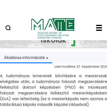
Skip to Main Content
MATE Szabadegyetem
Doktori Iskolák - Ka
Doktori
MAGYAR AGRÁR- ÉS
ÉLETTUDOMÁNYI EGYETEM
Iskolák
KAPOSVÁRI CAMPUS
Általános információk
Last modified: 27. September 2021
A tudományos ismeretek bővítésére a mesterszak
elvégzése után, a tudományos fokozat megszerzésére
felkészítő doktori képzésben (PhD) és művészeti
fokozat megszerzésére felkészítő mesterképzésben
(DLA) van lehetőség (ez a mesterképzés nem azonos a
többciklusú képzés második képzési ciklusával).