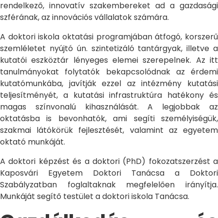
rendelkező, innovatív szakembereket ad a gazdasági
szférának, az innovációs vállalatok számára.
A doktori iskola oktatási programjában átfogó, korszerű
szemléletet nyújtó ún. szintetizáló tantárgyak, illetve a
kutatói eszköztár lényeges elemei szerepelnek. Az itt
tanulmányokat folytatók bekapcsolódnak az érdemi
kutatómunkába, javítják ezzel az intézmény kutatási
teljesítményét, a kutatási infrastruktúra hatékony és
magas színvonalú kihasználását. A legjobbak az
oktatásba is bevonhatók, ami segíti személyiségük,
szakmai látókörük fejlesztését, valamint az egyetem
oktató munkáját.
A doktori képzést és a doktori (PhD) fokozatszerzést a
Kaposvári Egyetem Doktori Tanácsa a Doktori
Szabályzatban foglaltaknak megfelelően irányítja.
Munkáját segítő testület a doktori iskola Tanácsa.