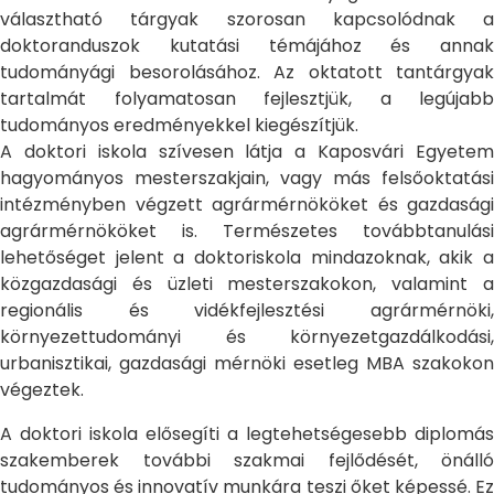
választható tárgyak szorosan kapcsolódnak a
doktoranduszok kutatási témájához és annak
tudományági besorolásához. Az oktatott tantárgyak
tartalmát folyamatosan fejlesztjük, a legújabb
tudományos eredményekkel kiegészítjük.
A doktori iskola szívesen látja a Kaposvári Egyetem
hagyományos mesterszakjain, vagy más felsőoktatási
intézményben végzett agrármérnököket és gazdasági
agrármérnököket is. Természetes továbbtanulási
lehetőséget jelent a doktoriskola mindazoknak, akik a
közgazdasági és üzleti mesterszakokon, valamint a
regionális és vidékfejlesztési agrármérnöki,
környezettudományi és környezetgazdálkodási,
urbanisztikai, gazdasági mérnöki esetleg MBA szakokon
végeztek.
A doktori iskola elősegíti a legtehetségesebb diplomás
szakemberek további szakmai fejlődését, önálló
tudományos és innovatív munkára teszi őket képessé. Ez