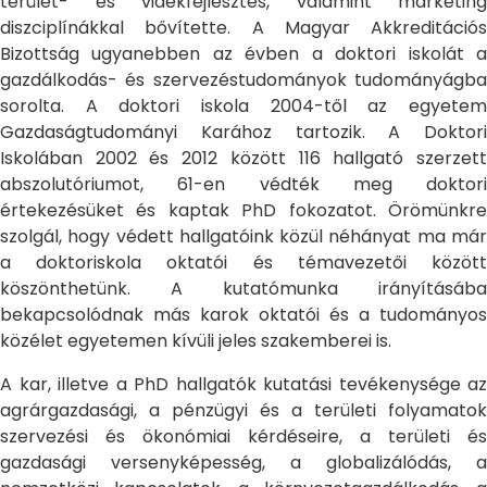
terület- és vidékfejlesztés, valamint marketing
diszciplínákkal bővítette. A Magyar Akkreditációs
Bizottság ugyanebben az évben a doktori iskolát a
gazdálkodás- és szervezéstudományok tudományágba
sorolta. A doktori iskola 2004-től az egyetem
Gazdaságtudományi Karához tartozik. A Doktori
Iskolában 2002 és 2012 között 116 hallgató szerzett
abszolutóriumot, 61-en védték meg doktori
értekezésüket és kaptak PhD fokozatot. Örömünkre
szolgál, hogy védett hallgatóink közül néhányat ma már
a doktoriskola oktatói és témavezetői között
köszönthetünk. A kutatómunka irányításába
bekapcsolódnak más karok oktatói és a tudományos
közélet egyetemen kívüli jeles szakemberei is.
A kar, illetve a PhD hallgatók kutatási tevékenysége az
agrárgazdasági, a pénzügyi és a területi folyamatok
szervezési és ökonómiai kérdéseire, a területi és
gazdasági versenyképesség, a globalizálódás, a