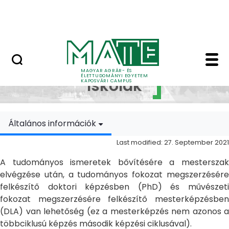
Skip to Main Content
MATE Szabadegyetem
Doktori Iskolák - Ka
Doktori
MAGYAR AGRÁR- ÉS
ÉLETTUDOMÁNYI EGYETEM
Iskolák
KAPOSVÁRI CAMPUS
Általános információk
Last modified: 27. September 2021
A tudományos ismeretek bővítésére a mesterszak
elvégzése után, a tudományos fokozat megszerzésére
felkészítő doktori képzésben (PhD) és művészeti
fokozat megszerzésére felkészítő mesterképzésben
(DLA) van lehetőség (ez a mesterképzés nem azonos a
többciklusú képzés második képzési ciklusával).