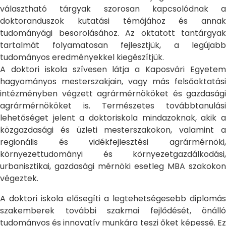
választható tárgyak szorosan kapcsolódnak a
doktoranduszok kutatási témájához és annak
tudományági besorolásához. Az oktatott tantárgyak
tartalmát folyamatosan fejlesztjük, a legújabb
tudományos eredményekkel kiegészítjük.
A doktori iskola szívesen látja a Kaposvári Egyetem
hagyományos mesterszakjain, vagy más felsőoktatási
intézményben végzett agrármérnököket és gazdasági
agrármérnököket is. Természetes továbbtanulási
lehetőséget jelent a doktoriskola mindazoknak, akik a
közgazdasági és üzleti mesterszakokon, valamint a
regionális és vidékfejlesztési agrármérnöki,
környezettudományi és környezetgazdálkodási,
urbanisztikai, gazdasági mérnöki esetleg MBA szakokon
végeztek.
A doktori iskola elősegíti a legtehetségesebb diplomás
szakemberek további szakmai fejlődését, önálló
tudományos és innovatív munkára teszi őket képessé. Ez