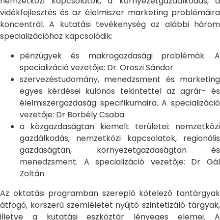
nemzetközi kapcsolatok, a környezetgazdálkodás, a
vidékfejlesztés és az élelmiszer marketing problémáira
koncentrál. A kutatási tevékenység az alábbi három
specializációhoz kapcsolódik:
pénzügyek és makrogazdasági problémák. A
specializáció vezetője: Dr. Oroszi Sándor
szervezéstudomány, menedzsment és marketing
egyes kérdései különös tekintettel az agrár- és
élelmiszergazdaság specifikumaira. A specializáció
vezetője: Dr Borbély Csaba
a közgazdaságtan kiemelt területei: nemzetközi
gazdálkodás, nemzetközi kapcsolatok, regionális
gazdaságtan, környezetgazdaságtan és
menedzsment. A specializáció vezetője: Dr Gál
Zoltán
Az oktatási programban szereplő kötelező tantárgyak
átfogó, korszerű szemléletet nyújtó szintetizáló tárgyak,
illetve a kutatási eszköztár lényeges elemei. A