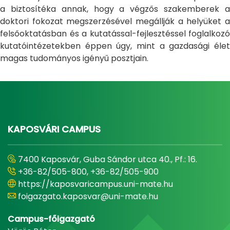
a biztosítéka annak, hogy a végzős szakemberek a
doktori fokozat megszerzésével megállják a helyüket a
felsőoktatásban és a kutatással-fejlesztéssel foglalkozó
kutatóintézetekben éppen úgy, mint a gazdasági élet
magas tudományos igényű posztjain.
KAPOSVÁRI CAMPUS
7400 Kaposvár, Guba Sándor utca 40., Pf.: 16.
+36-82/505-800, +36-82/505-900
https://kaposvaricampus.uni-mate.hu
foigazgato.kaposvar@uni-mate.hu
Campus-főigazgató